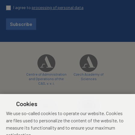
I agree to
processing of personal data
Subscribe
Centre of Administration
Czech Academy of
and Operations of the
Sciences
CAS, v. v. i.
Cookies
We use so-called cookies to operate our website. Cookies
Castle Hotel Liblice
Zámecký hotel Třešť
are files used to personalize the content of the website, to
conference centre
konferenční centrum
measure its functionality and to ensure your maximum
satisfaction.