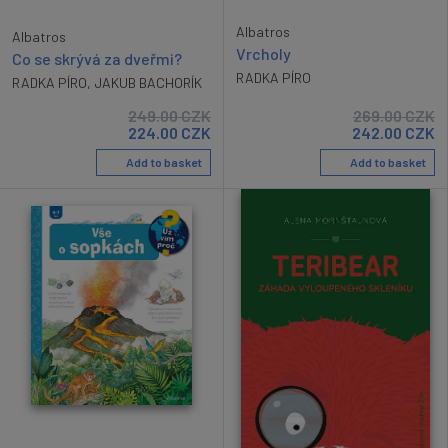
Albatros
Albatros
Vrcholy
Co se skrývá za dveřmi?
RADKA PÍRO
RADKA PÍRO
,
JAKUB BACHORÍK
249.00
CZK
269.00
CZK
224.00
CZK
242.00
CZK
Add to basket
Add to basket