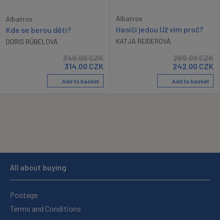
Albatros
Albatros
Hasiči jedou Už vím proč?
Kde se berou děti?
KATJA REIDEROVÁ
DORIS RÜBELOVÁ
349.00
CZK
269.00
CZK
314.00
CZK
242.00
CZK
Add to basket
Add to basket
All about buying
Postage
Terms and Conditions