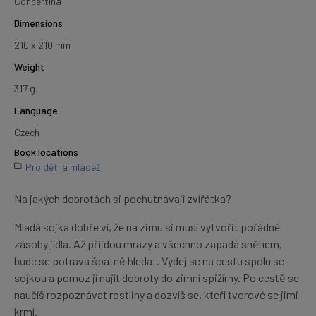
Concertina
Dimensions
210 x 210 mm
Weight
317 g
Language
Czech
Book locations
Pro děti a mládež
Na jakých dobrotách si pochutnávají zvířátka?
Mladá sojka dobře ví, že na zimu si musí vytvořit pořádné
zásoby jídla. Až přijdou mrazy a všechno zapadá sněhem,
bude se potrava špatně hledat. Vydej se na cestu spolu se
sojkou a pomoz jí najít dobroty do zimní spižírny. Po cestě se
naučíš rozpoznávat rostliny a dozvíš se, kteří tvorové se jimi
krmí.