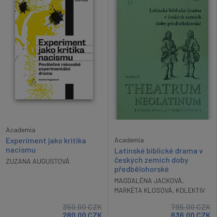
Academia
Academia
Experiment jako kritika
nacismu
Latinské biblické drama v
českých zemích doby
ZUZANA AUGUSTOVÁ
předbělohorské
MAGDALÉNA JACKOVÁ
,
MARKÉTA KLOSOVÁ
,
KOLEKTIV
350.00
CZK
795.00
CZK
280.00
CZK
636.00
CZK