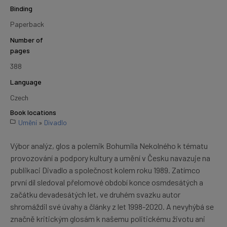
Binding
Paperback
Number of
pages
388
Language
Czech
Book locations
Umění
»
Divadlo
Výbor analýz, glos a polemik Bohumila Nekolného k tématu
provozování a podpory kultury a umění v Česku navazuje na
publikaci Divadlo a společnost kolem roku 1989. Zatímco
první díl sledoval přelomové období konce osmdesátých a
začátku devadesátých let, ve druhém svazku autor
shromáždil své úvahy a články z let 1998-2020. A nevyhýbá se
značně kritickým glosám k našemu politickému životu ani