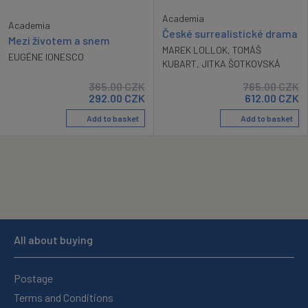
Academia
Academia
České surrealistické drama
Mezi životem a snem
MAREK LOLLOK
,
TOMÁŠ
EUGÉNE IONESCO
KUBART
,
JITKA ŠOTKOVSKÁ
365.00
CZK
765.00
CZK
292.00
CZK
612.00
CZK
Add to basket
Add to basket
All about buying
Postage
Terms and Conditions