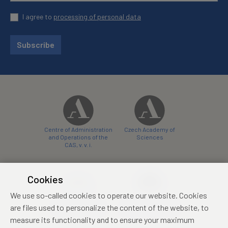
I agree to
processing of personal data
Subscribe
Centre of Administration
Czech Academy of
and Operations of the
Sciences
CAS, v. v. i.
Cookies
We use so-called cookies to operate our website. Cookies
Castle Hotel Liblice
Zámecký hotel Třešť
are files used to personalize the content of the website, to
conference centre
konferenční centrum
measure its functionality and to ensure your maximum