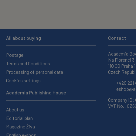
All about buying
Contact
Academia Bo
Postage
Na Florenci 3
Terms and Conditions
110 00 Praha 1
Processing of personal data
Czech Republ
Cookies settings
+420 221 
eshop@ac
Academia Publishing House
Company ID:
VAT No.: CZ
About us
Editorial plan
Magazine Živa
English e-shop