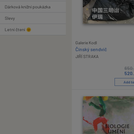
Dárková knižní poukázka
Slevy
Letní čtení 🌞
Galerie Kodl
Čínský sendvič
JIŘÍ STRAKA
650
520
Add to