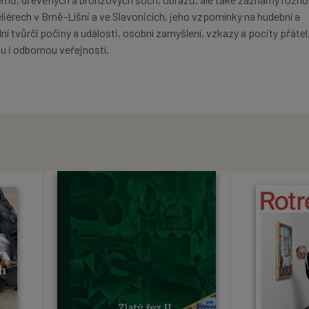
iérech v Brně-Líšni a ve Slavonicích, jeho vzpomínky na hudební a
í tvůrčí počiny a události, osobní zamyšlení, vzkazy a pocity přátel
ou i odbornou veřejností.