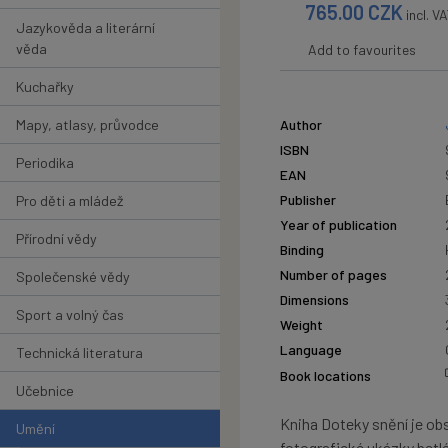
765.00
CZK
incl. V
Jazykověda a literární
věda
Add to favourites
Kuchařky
Mapy, atlasy, průvodce
Author
ISBN
Periodika
EAN
Publisher
Pro děti a mládež
Year of publication
Přírodní vědy
Binding
Number of pages
Společenské vědy
Dimensions
Sport a volný čas
Weight
Language
Technická literatura
Book locations
Učebnice
Kniha Doteky snění je ob
Umění
fotografické ukázky bet