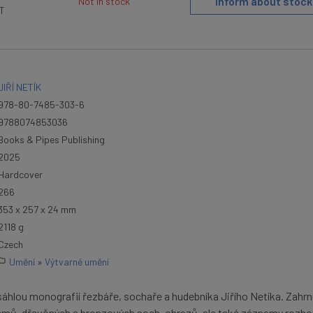
Inform about stock
Not in stock
AT
JIŘÍ NETÍK
978-80-7485-303-6
9788074853036
Books & Pipes Publishing
2025
Hardcover
266
353 x 257 x 24 mm
2118 g
Czech
Umění
»
Výtvarné umění
sáhlou monografií řezbáře, sochaře a hudebníka Jiřího Netíka. Zahrn
lémů, dřevěných a bronzových soch, obrazů, ale také záznamy rozh