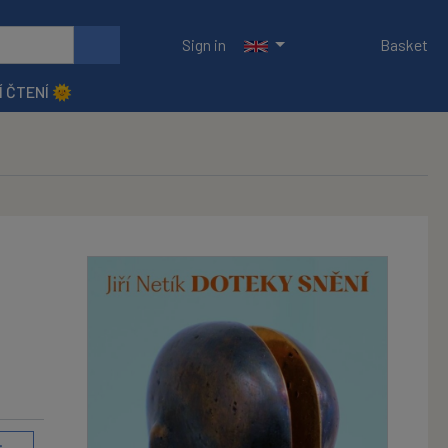
Sign in
Basket
Í ČTENÍ 🌞