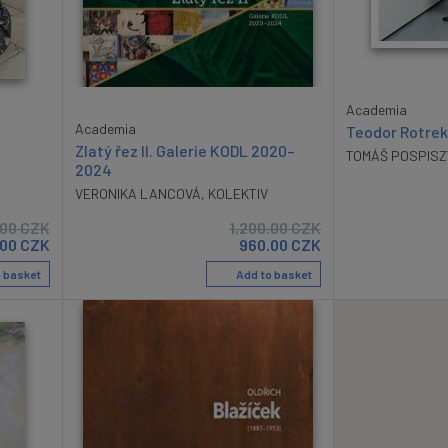
Academia
Academia
Teodor Rotrek
Zlatý řez II. Galerie KODL 2020–
TOMÁŠ POSPISZ
2024
VERONIKA LANCOVÁ
,
KOLEKTIV
.00
CZK
1,200.00
CZK
.00
CZK
960.00
CZK
 basket
Add to basket