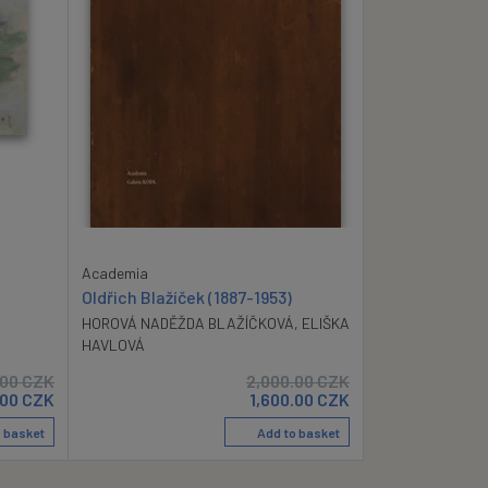
Academia
Oldřich Blažíček (1887-1953)
HOROVÁ NADĚŽDA BLAŽÍČKOVÁ
,
ELIŠKA
HAVLOVÁ
.00
CZK
2,000.00
CZK
.00
CZK
1,600.00
CZK
 basket
Add to basket