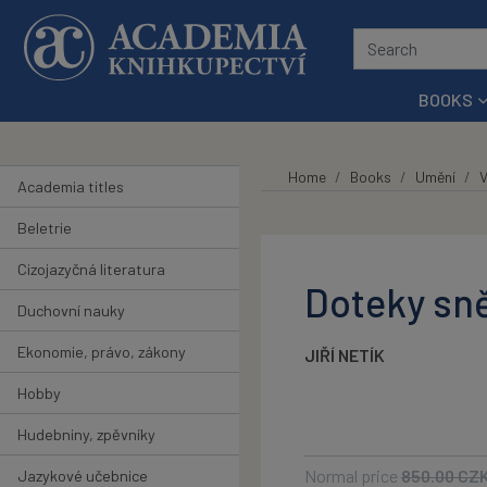
Skip to main content
BOOKS
Home
Books
Umění
V
Academia titles
Beletrie
Cizojazyčná literatura
Doteky sn
Duchovní nauky
Ekonomie, právo, zákony
JIŘÍ NETÍK
Hobby
Hudebniny, zpěvníky
Normal price
850.00
CZ
Jazykové učebnice