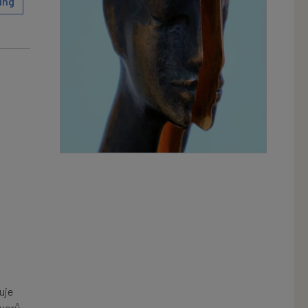
ing
uje
ovorů