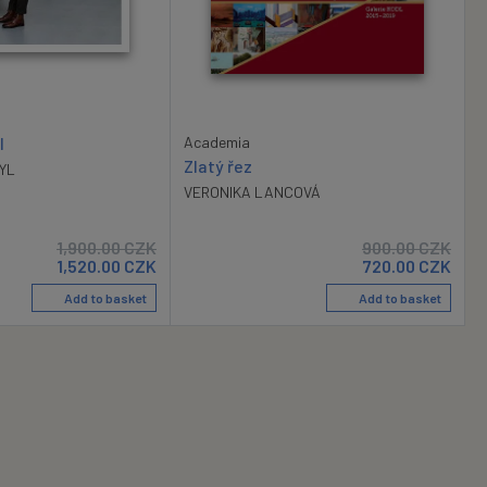
l
Academia
Zlatý řez
YL
VERONIKA LANCOVÁ
1,900.00
CZK
900.00
CZK
1,520.00
CZK
720.00
CZK
Add to basket
Add to basket