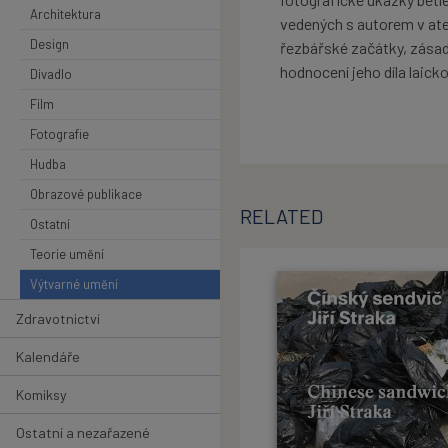
Architektura
vedených s autorem v atel
Design
řezbářské začátky, zásadn
hodnocení jeho díla laick
Divadlo
Film
Fotografie
Hudba
Obrazové publikace
RELATED
Ostatní
Teorie umění
Výtvarné umění
Zdravotnictví
Kalendáře
Komiksy
Ostatní a nezařazené