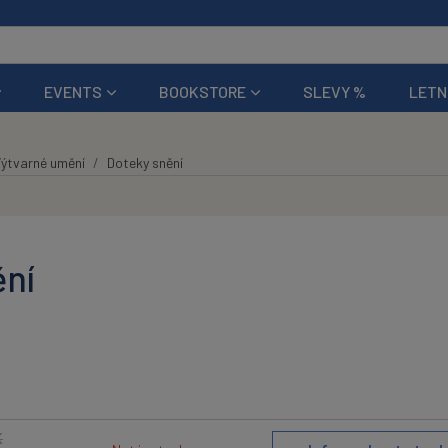
EVENTS
BOOKSTORE
SLEVY %
LETN
ýtvarné umění
Doteky snění
ění
K