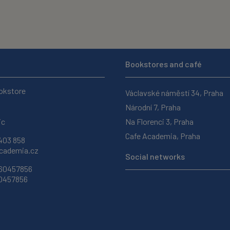
Bookstores and café
okstore
Václavské náměstí 34, Praha
Národní 7, Praha
ic
Na Florenci 3, Praha
Cafe Academia, Praha
403 858
ademia.cz
Social networks
 60457856
60457856