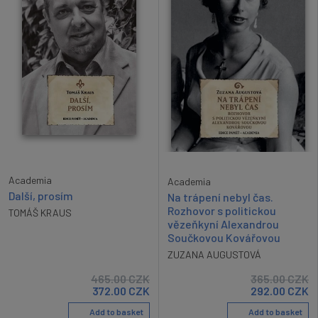
Academia
Academia
Další, prosím
Na trápení nebyl čas.
Rozhovor s politickou
TOMÁŠ KRAUS
vězeňkyní Alexandrou
Součkovou Kovářovou
ZUZANA AUGUSTOVÁ
465.00
CZK
365.00
CZK
372.00
CZK
292.00
CZK
Add to basket
Add to basket