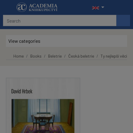
Skip to main content
View categories
Home
Books
Beletrie
Česká beletrie
Ty nejlepší věci