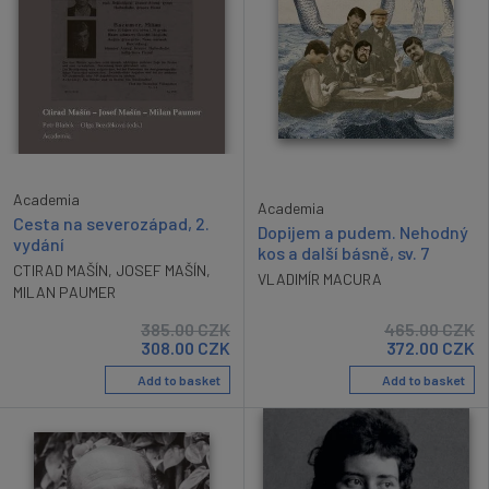
Academia
Academia
Cesta na severozápad, 2.
Dopijem a pudem. Nehodný
vydání
kos a další básně, sv. 7
CTIRAD MAŠÍN
,
JOSEF MAŠÍN
,
VLADIMÍR MACURA
MILAN PAUMER
385.00
CZK
465.00
CZK
308.00
CZK
372.00
CZK
Add to basket
Add to basket