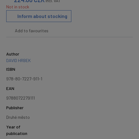
incl. VAT
Not in stock
Inform about stocking
Add to favourites
Author
DAVID HRBEK
ISBN
978-80-7227-911-1
EAN
9788072279111
Publisher
Druhé město
Year of
publication