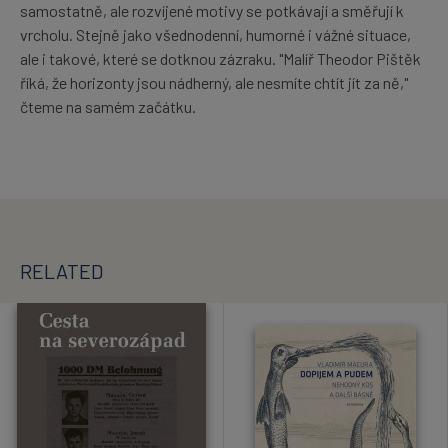
samostatně, ale rozvíjené motivy se potkávají a směřují k
vrcholu. Stejně jako všednodenní, humorné i vážné situace,
ale i takové, které se dotknou zázraku. "Malíř Theodor Pištěk
říká, že horizonty jsou nádherný, ale nesmíte chtít jít za ně,"
čteme na samém začátku.
RELATED