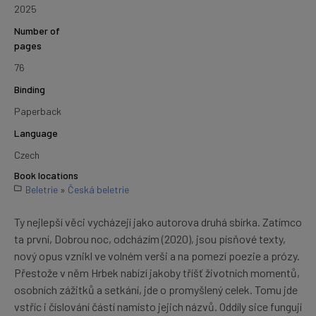
2025
Number of
pages
76
Binding
Paperback
Language
Czech
Book locations
Beletrie
»
Česká beletrie
Ty nejlepší věci vycházejí jako autorova druhá sbírka. Zatímco
ta první, Dobrou noc, odcházím (2020), jsou písňové texty,
nový opus vznikl ve volném verši a na pomezí poezie a prózy.
Přestože v něm Hrbek nabízí jakoby tříšť životních momentů,
osobních zážitků a setkání, jde o promyšlený celek. Tomu jde
vstříc i číslování částí namísto jejich názvů. Oddíly sice fungují