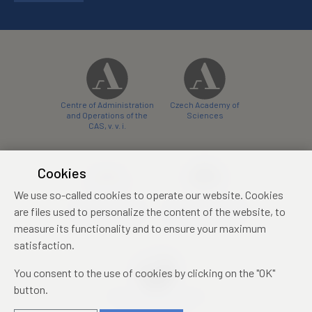
Centre of Administration
Czech Academy of
and Operations of the
Sciences
CAS, v. v. i.
Cookies
We use so-called cookies to operate our website. Cookies
Castle Hotel Liblice
Zámecký hotel Třešť
are files used to personalize the content of the website, to
conference centre
konferenční centrum
measure its functionality and to ensure your maximum
satisfaction.
You consent to the use of cookies by clicking on the "OK"
button.
Mezinárodní identifikační
průkaz studenta