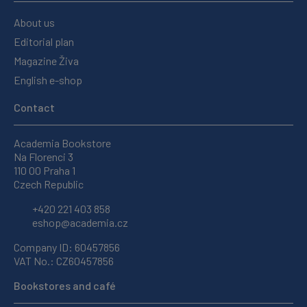
About us
Editorial plan
Magazine Živa
English e-shop
Contact
Academia Bookstore
Na Florenci 3
110 00 Praha 1
Czech Republic
+420 221 403 858
eshop@academia.cz
Company ID: 60457856
VAT No.: CZ60457856
Bookstores and café