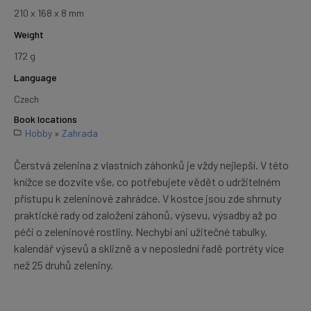
210 x 168 x 8 mm
Weight
172 g
Language
Czech
Book locations
Hobby
»
Zahrada
Čerstvá zelenina z vlastních záhonků je vždy nejlepší. V této
knížce se dozvíte vše, co potřebujete vědět o udržitelném
přístupu k zeleninové zahrádce. V kostce jsou zde shrnuty
praktické rady od založení záhonů, výsevu, výsadby až po
péči o zeleninové rostliny. Nechybí ani užitečné tabulky,
kalendář výsevů a sklizně a v neposlední řadě portréty více
než 25 druhů zeleniny.