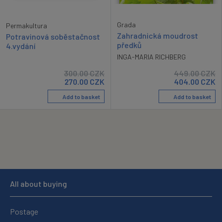
Grada
Permakultura
Zahradnická moudrost
Potravinová soběstačnost
předků
4.vydání
INGA-MARIA RICHBERG
300.00
CZK
449.00
CZK
270.00
CZK
404.00
CZK
Add to basket
Add to basket
All about buying
Postage