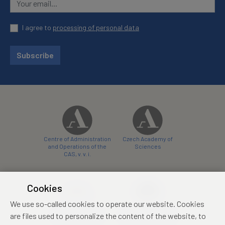
I agree to
processing of personal data
Subscribe
Centre of Administration
Czech Academy of
and Operations of the
Sciences
CAS, v. v. i.
Cookies
We use so-called cookies to operate our website. Cookies
Castle Hotel Liblice
Zámecký hotel Třešť
are files used to personalize the content of the website, to
conference centre
konferenční centrum