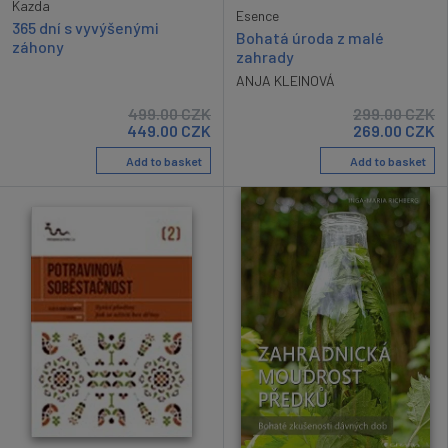
Kazda
Esence
365 dní s vyvýšenými
Bohatá úroda z malé
záhony
zahrady
ANJA KLEINOVÁ
499.00
CZK
299.00
CZK
449.00
CZK
269.00
CZK
Add to basket
Add to basket