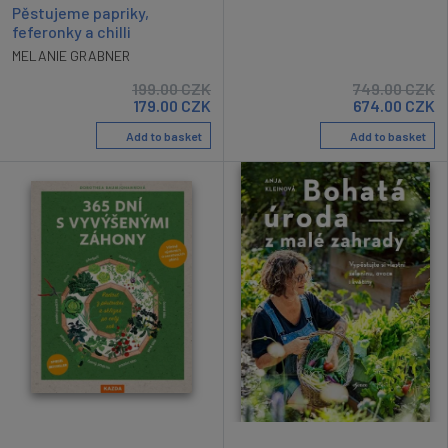
Pěstujeme papriky,
feferonky a chilli
MELANIE GRABNER
199.00
CZK
749.00
CZK
179.00
CZK
674.00
CZK
Add to basket
Add to basket