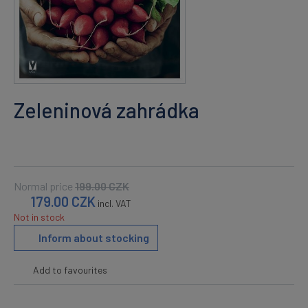
Zeleninová zahrádka
Normal price
199.00
CZK
179.00
CZK
incl. VAT
Not in stock
Inform about stocking
Add to favourites