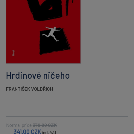
Hrdinové ničeho
FRANTIŠEK VOLDŘICH
Normal price
379.00
CZK
341.00
CZK
incl. VAT