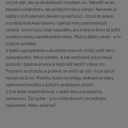
Je jich pět, ale ve skutečnosti mnohem víc. Narodili se do
bezpečí a blahobytu, ale pořád jim něco schází. Navenek je
každý z nich platným členem společnosti. Chodí do práce,
roztáčejí kola kapitalismu, splétají nitky partnerských
vztahů. Uvnitř jsou však odpadlíky, pro které je život až příliš
snadný a sázky zanedbatelně nízko. Můžou dělat cokoli – a to
je jejich prokletí.
V době vyprázdněné o skutečné starosti chtějí zažít něco
opravdového. Něco silného. A tak nezřízeně pijí a riskují,
protože i špatná emoce je lepší než necítit vůbec nic.
Postavit se strachu a podívat se smrti do očí – to je jejich
recept na život. Rvačky, lezení na jeřáby, skákání na vlaky,
vyhrocené honičky s policií v pražských ulicích…
V jiné době snad hrdinové, v době míru a prosperity
zatracenci. Žijí rychle – a to může skončit jen jediným
způsobem. Nebo snad ne?