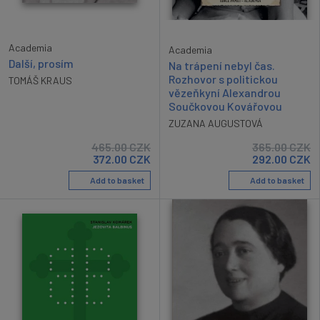
Academia
Academia
Další, prosím
Na trápení nebyl čas.
Rozhovor s politickou
TOMÁŠ KRAUS
vězeňkyní Alexandrou
Součkovou Kovářovou
ZUZANA AUGUSTOVÁ
465.00
CZK
365.00
CZK
372.00
CZK
292.00
CZK
Add to basket
Add to basket