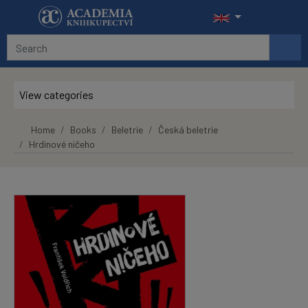
Skip to main content
View categories
Home
Books
Beletrie
Česká beletrie
Hrdinové ničeho