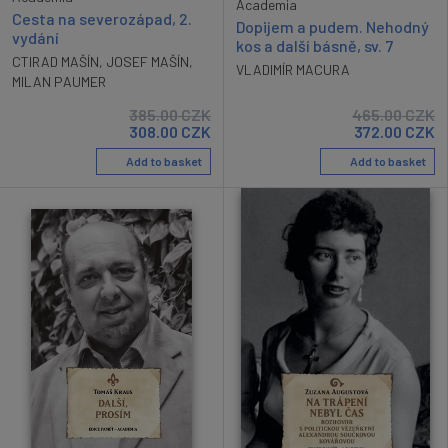
Academia
Cesta na severozápad, 2.
Dopijem a pudem. Nehodný
vydání
kos a další básně, sv. 7
CTIRAD MAŠÍN
,
JOSEF MAŠÍN
,
VLADIMÍR MACURA
MILAN PAUMER
385.00
CZK
465.00
CZK
308.00
CZK
372.00
CZK
Add to basket
Add to basket