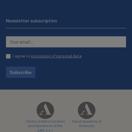
Newsletter subscription
I agree to
processing of personal data
Subscribe
Centre of Administration
Czech Academy of
and Operations of the
Sciences
CAS, v. v. i.