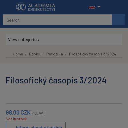
Skip to main content
View categories
Home
Books
Periodika
Filosofický časopis 3/2024
Filosofický časopis 3/2024
98.00
CZK
incl. VAT
Not in stock
Inform about stocking