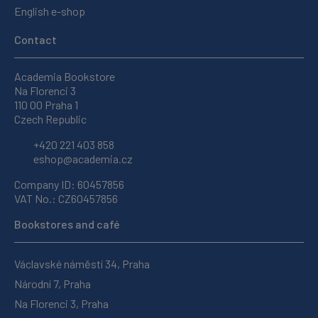
English e-shop
Contact
Academia Bookstore
Na Florenci 3
110 00 Praha 1
Czech Republic
+420 221 403 858
eshop@academia.cz
Company ID: 60457856
VAT No.: CZ60457856
Bookstores and café
Václavské náměstí 34, Praha
Národní 7, Praha
Na Florenci 3, Praha