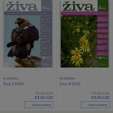
Academia
Academia
Živa 1/2026
Živa 3/2025
79.00
CZK
79.00
CZK
63.00
CZK
63.00
CZK
Add to basket
Add to basket