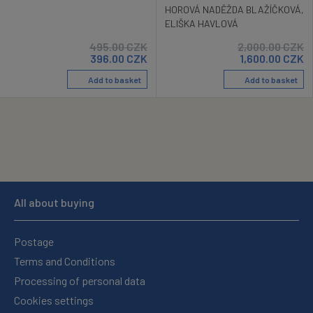
HOROVÁ NADĚŽDA BLAŽÍČKOVÁ
,
ELIŠKA HAVLOVÁ
495.00
CZK
2,000.00
CZK
396.00
CZK
1,600.00
CZK
Add to basket
Add to basket
All about buying
Postage
Terms and Conditions
Processing of personal data
Cookies settings