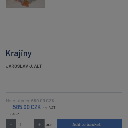
Krajiny
JAROSLAV J. ALT
Normal price
650.00
CZK
585.00
CZK
incl. VAT
In stock
-
+
pcs
Add to basket