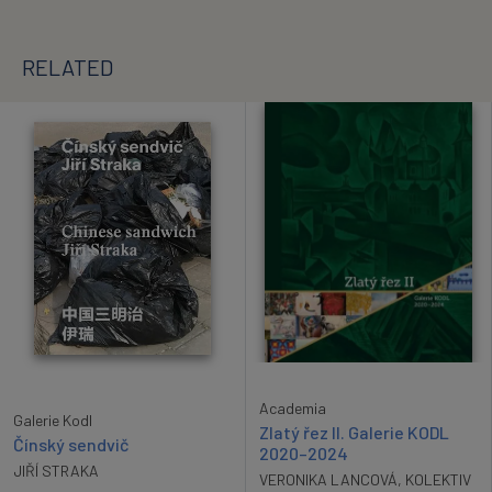
RELATED
Academia
Galerie Kodl
Zlatý řez II. Galerie KODL
Čínský sendvič
2020–2024
JIŘÍ STRAKA
VERONIKA LANCOVÁ
,
KOLEKTIV