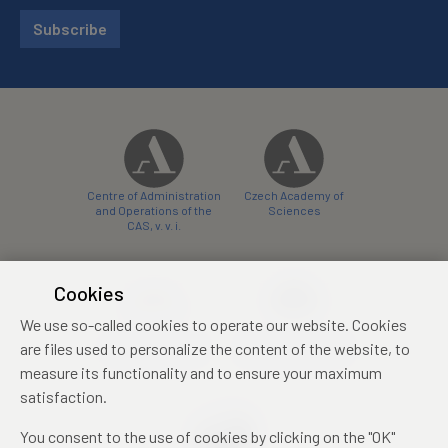
Subscribe
Centre of Administration
Czech Academy of
and Operations of the
Sciences
CAS, v. v. i.
Cookies
We use so-called cookies to operate our website. Cookies
Castle Hotel Liblice
Zámecký hotel Třešť
are files used to personalize the content of the website, to
conference centre
konferenční centrum
measure its functionality and to ensure your maximum
satisfaction.
You consent to the use of cookies by clicking on the "OK"