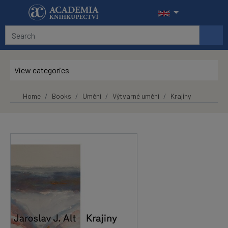
Skip to main content
View categories
Home
Books
Umění
Výtvarné umění
Krajiny