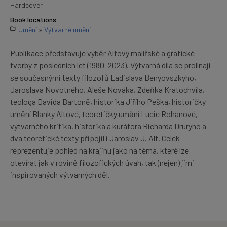
Hardcover
Book locations
Umění
»
Výtvarné umění
Publikace představuje výběr Altovy malířské a grafické
tvorby z posledních let (1980–2023). Výtvarná díla se prolínají
se současnými texty filozofů Ladislava Benyovszkyho,
Jaroslava Novotného, Aleše Nováka, Zdeňka Kratochvíla,
teologa Davida Bartoně, historika Jiřího Peška, historičky
umění Blanky Altové, teoretičky umění Lucie Rohanové,
výtvarného kritika, historika a kurátora Richarda Druryho a
dva teoretické texty připojil i Jaroslav J. Alt. Celek
reprezentuje pohled na krajinu jako na téma, které lze
otevírat jak v rovině filozofických úvah, tak (nejen) jimi
inspirovaných výtvarných děl.