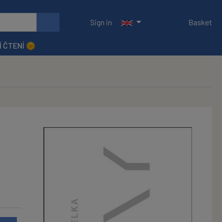
Sign in
Basket
Í ČTENÍ 🌞