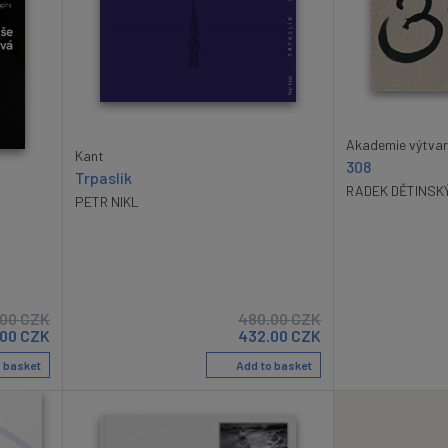
Akademie výtvar
Kant
308
Trpaslík
RADEK DĚTINSK
PETR NIKL
.00
CZK
480.00
CZK
.00
CZK
432.00
CZK
 basket
Add to basket