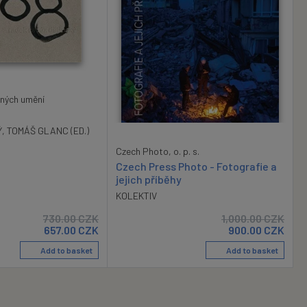
ných umění
Ý
,
TOMÁŠ GLANC (ED.)
Czech Photo, o. p. s.
Czech Press Photo - Fotografie a
jejich příběhy
KOLEKTIV
730.00
CZK
1,000.00
CZK
657.00
CZK
900.00
CZK
Add to basket
Add to basket