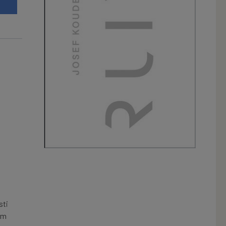
t
sti
em