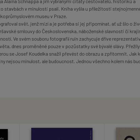
 Alaina Schnappa a jím vybranými citáty cestovatelů, historiků a
to stavbách v minulosti psali. Kniha vyšla u příležitosti stejnojmenn
ckoprůmyslovém museu v Praze.
afoval svět, jenž mizí a je potřeba si jej připomínat, ať už šlo o živ
ršavské smlouvy do Československa, náboženské slavnosti či kraji
ostí. Ve svém souboru fotografií ruin zachycuje dříve reprezentativ
věta, dnes proměněné pouze v pozůstatky své bývalé slávy. Přežily
kterou se Josef Koudelka snažil převést do obrazu a zpřítomnit. Jak
iny nejsou minulost, ale budoucnost. Jednou všechno kolem nás bu