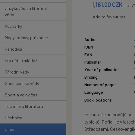
1,161.00
CZK
incl. 
Jazykověda a literární
věda
Add to favourites
Kuchařky
Mapy, atlasy, průvodce
Author
ISBN
Periodika
EAN
Pro děti a mládež
Publisher
Year of publication
Přírodní vědy
Binding
Společenské vědy
Number of pages
Language
Sport a volný čas
Book locations
Technická literatura
Fotografie nejnovějšího 
Učebnice
typické. Pořídil je v lete
Středozemí. Česko-anglic
Umění