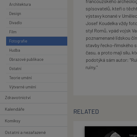
francouzského archeologa
Architektura
spisovatelů, kteří o těch
Design
výstavy konané v Uměle
Divadlo
Josef Koudelka vždy fotogr
styl Romů, vpád vojsk Va
Film
poznamenané lidskou činn
Fotografie
stavby řecko-římského s
Hudba
času, a proto mají sílu, 
Obrazové publikace
podotýká sám autor: "Ru
ruiny."
Ostatní
Teorie umění
Výtvarné umění
Zdravotnictví
Kalendáře
RELATED
Komiksy
Ostatní a nezařazené