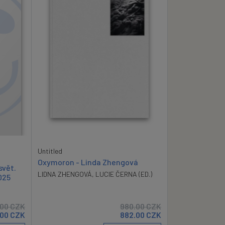
Untitled
Oxymoron - Linda Zhengová
svět.
LIDNA ZHENGOVÁ
,
LUCIE ČERNA (ED.)
025
.00
CZK
980.00
CZK
.00
CZK
882.00
CZK