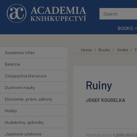
Skip to main content
BOOKS
Home
Books
Umění
F
Academia titles
Beletrie
Cizojazyčná literatura
Ruiny
Duchovní nauky
Ekonomie, právo, zákony
JOSEF KOUDELKA
Hobby
Hudebniny, zpěvníky
Jazykové učebnice
Normal price
1,290.00
C