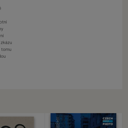
é
otní
ny
ní
 zkázu
 k tomu
dou