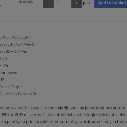
In stock
-
+
pcs
Add to baske
VAT
JOSEF KOUDELKA
978-80-7437-444-9
9788074374449
Kant
2024
Hardcover
112
Czech, English
Umění
»
Fotografie
souboru Josefa Koudelky vznikaly dlouho, jak je ostatně pro autora
ch 1991 až 2017 na více než dvou stovkách archeologických míst v obla
ká publikace přináší výběr čtyřiceti fotografií doprovázených text