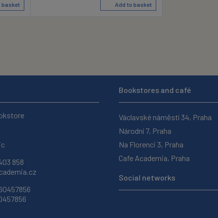
 basket
Add to basket
Bookstores and café
okstore
Václavské náměstí 34, Praha
Národní 7, Praha
ic
Na Florenci 3, Praha
Cafe Academia, Praha
403 858
ademia.cz
Social networks
 60457856
60457856