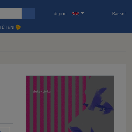
Sign in
Basket
Í ČTENÍ 🌞