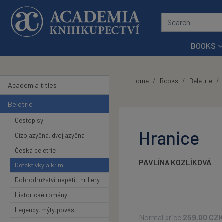
Skip to main content
BOOKS
Home
Books
Beletrie
Academia titles
Beletrie
Cestopisy
Hranice
Cizojazyčná, dvojjazyčná
Česká beletrie
PAVLÍNA KOZLÍKOVÁ
Detektivky a krimi
Dobrodružství, napětí, thrillery
Historické romány
Legendy, mýty, pověsti
Normal price
259.00
CZ