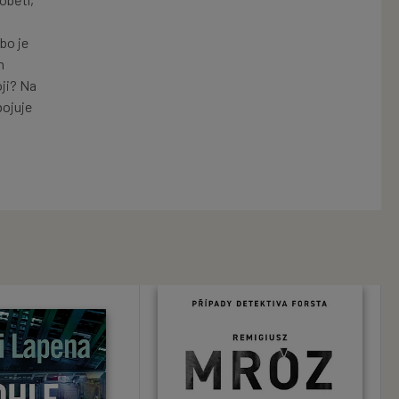
bo je
n
oji? Na
bojuje