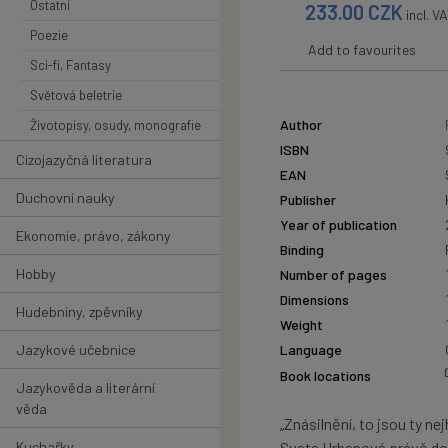
Ostatní
233.00
CZK
incl. V
Poezie
Add to favourites
Sci-fi, Fantasy
Světová beletrie
Author
Životopisy, osudy, monografie
ISBN
Cizojazyčná literatura
EAN
Duchovní nauky
Publisher
Year of publication
Ekonomie, právo, zákony
Binding
Hobby
Number of pages
Dimensions
Hudebniny, zpěvníky
Weight
Jazykové učebnice
Language
Book locations
Jazykověda a literární
věda
„Znásilnění, to jsou ty n
Kuchařky
Svata Urbanová právě dost