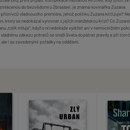
 zmlácenou do bezvědomí u Zbraslavi, je známá novinářka Zuzana
 z příznivců vládnoucího premiéra, jehož politiku Zuzana kritizuje? Ne
, který se nedokázal vyrovnat s jejich manželskou krizí? Co Zuzani
nu „tolik miluje“, když s ní nedokáže vydržet ani v nemocničním pok
 vládnímu zákazu potratů se snaží Svata dopátrat pravdy a při tom 
u, ale i se zavedenými pořádky na oddělení.