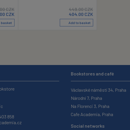
.00
CZK
449.00
CZK
.00
CZK
404.00
CZK
 basket
Add to basket
Bookstores and café
okstore
Václavské náměstí 34, Praha
Národní 7, Praha
ic
Na Florenci 3, Praha
Cafe Academia, Praha
403 858
ademia.cz
Social networks