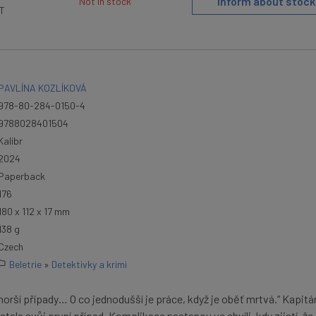
Inform about stock
Not in stock
AT
PAVLÍNA KOZLÍKOVÁ
978-80-284-0150-4
9788028401504
Kalibr
2024
Paperback
176
180 x 112 x 17 mm
138 g
Czech
Beletrie
»
Detektivky a krimi
ejhorší případy… O co jednodušší je práce, když je oběť mrtvá.“ Kapit
ala svůj první případ. Komplikace nastanou ve chvíli, kdy zjistí, že 