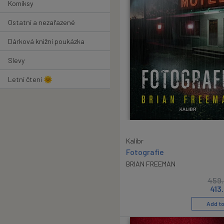
Komiksy
Ostatní a nezařazené
Dárková knižní poukázka
Slevy
Letní čtení 🌞
Kalibr
Fotografie
BRIAN FREEMAN
459
413
Add to