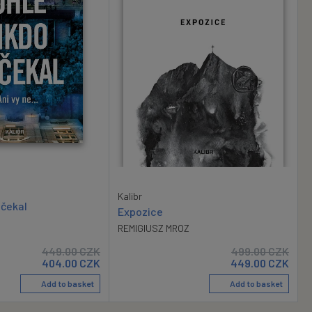
Kalibr
ečekal
Expozice
REMIGIUSZ MROZ
449.00
CZK
499.00
CZK
404.00
CZK
449.00
CZK
Add to basket
Add to basket