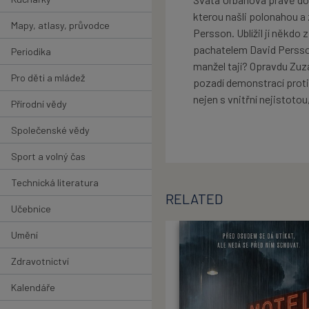
kterou našli polonahou a
Mapy, atlasy, průvodce
Persson. Ublížil jí někdo
pachatelem David Persson
Periodika
manžel tají? Opravdu Zuza
Pro děti a mládež
pozadí demonstrací proti
nejen s vnitřní nejistoto
Přírodní vědy
Společenské vědy
Sport a volný čas
Technická literatura
RELATED
Učebnice
Umění
Zdravotnictví
Kalendáře