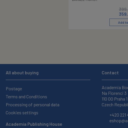
399
359
Add to
All about buying
Contact
Academia Bo
Postage
Na Florenci 3
Terms and Conditions
110 00 Praha 1
Processing of personal data
Czech Republ
Cookies settings
+420 221 
eshop@ac
Academia Publishing House