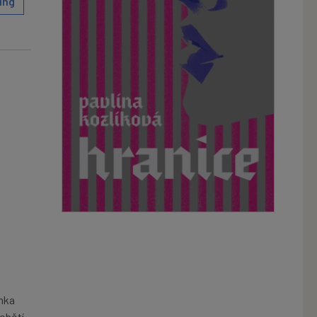
ing
ánka
obětí,