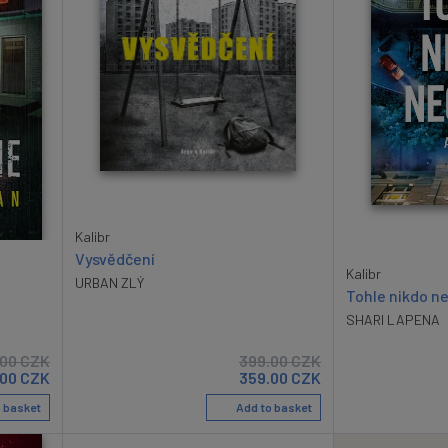
Kalibr
Vysvědčení
Kalibr
URBAN ZLÝ
Tohle nikdo n
SHARI LAPENA
.00
CZK
399.00
CZK
.00
CZK
359.00
CZK
 basket
Add to basket