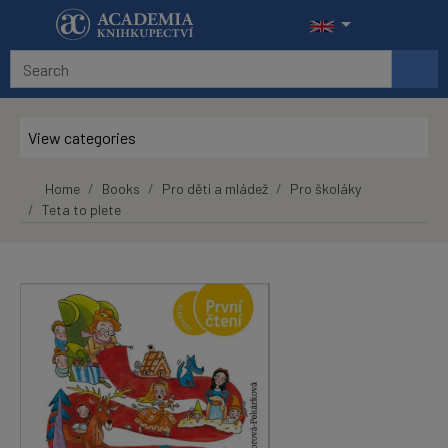
Skip to main content
View categories
Home
Books
Pro děti a mládež
Pro školáky
Teta to plete