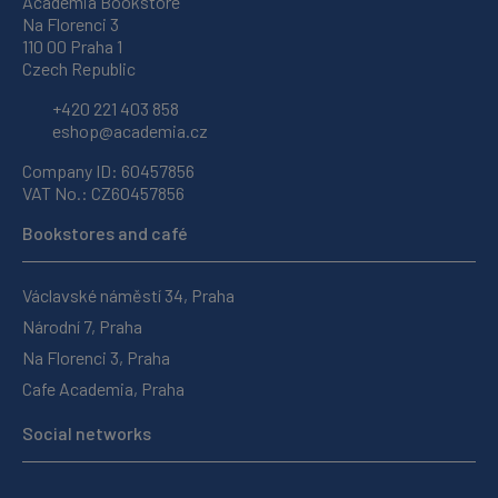
Academia Bookstore
Na Florenci 3
110 00 Praha 1
Czech Republic
+420 221 403 858
eshop@academia.cz
Company ID: 60457856
VAT No.: CZ60457856
Bookstores and café
Václavské náměstí 34, Praha
Národní 7, Praha
Na Florenci 3, Praha
Cafe Academia, Praha
Social networks