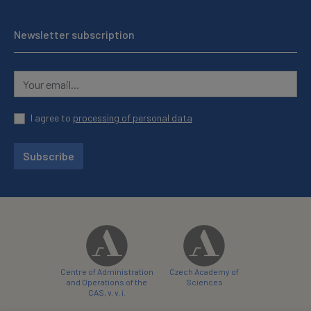
Newsletter subscription
I agree to
processing of personal data
Subscribe
Centre of Administration
Czech Academy of
and Operations of the
Sciences
CAS, v. v. i.