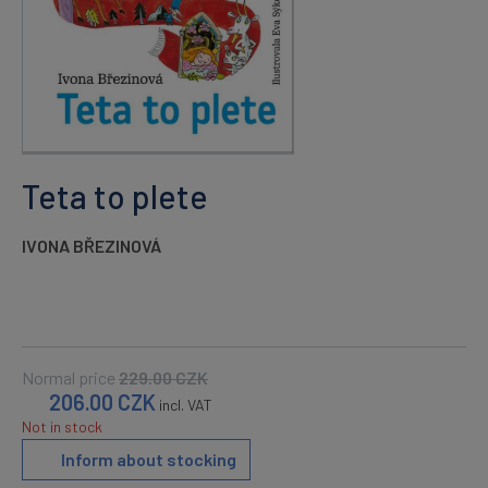
Teta to plete
IVONA BŘEZINOVÁ
Normal price
229.00
CZK
206.00
CZK
incl. VAT
Not in stock
Inform about stocking