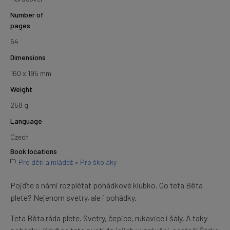
Number of
pages
64
Dimensions
160 x 195 mm
Weight
258 g
Language
Czech
Book locations
Pro děti a mládež
»
Pro školáky
Pojďte s námi rozplétat pohádkové klubko. Co teta Běta
plete? Nejenom svetry, ale i pohádky.
Teta Běta ráda plete. Svetry, čepice, rukavice i šály. A taky