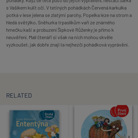
pohádky. Když se teta pustí do jejich vyprávění, nestačí Šárka
s Vašíkem kulit oči. V tetiných pohádkách Červená karkulka
potká v lese jelena se zlatými parohy, Popelka leze na strom a
hledá světýlko, Sněhurka trpaslíkům vaří ze známého
hrnečku kaši a probuzení Šípkové Růženky je přímo k
neuvěření. Malí čtenáři si však na nich mohou skvěle
vyzkoušet, jak dobře znají ta nejhezčí pohádková vyprávění.
RELATED