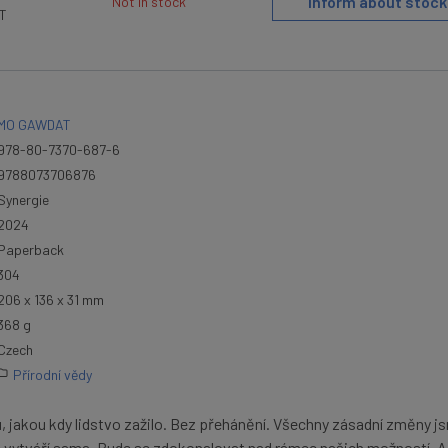
Inform about stock
Not in stock
AT
MO GAWDAT
978-80-7370-687-6
9788073706876
Synergie
2024
Paperback
304
206 x 136 x 31 mm
368 g
Czech
Přírodní vědy
u, jakou kdy lidstvo zažilo. Bez přehánění. Všechny zásadní změny j
e vytváří sama. Bude se zdokonalovat nad rámec našich možností. A