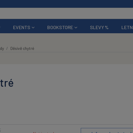
EVENTS
BOOKSTORE
SLEVY %
LETN
ědy
Děsivě chytré
tré
K