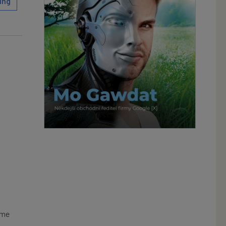
ing
sme