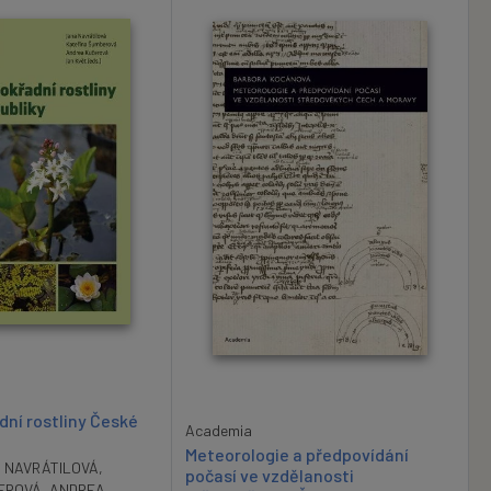
dní rostliny České
Academia
Meteorologie a předpovídání
 NAVRÁTILOVÁ
,
počasí ve vzdělanosti
EROVÁ
,
ANDREA