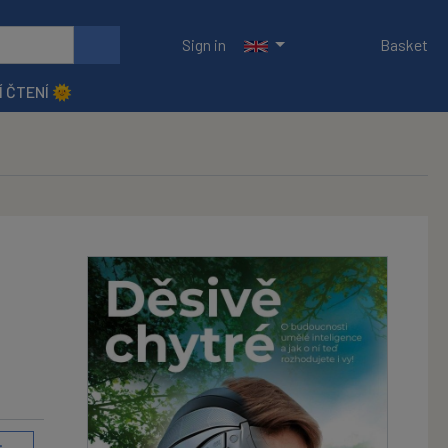
Sign in
Basket
Í ČTENÍ 🌞