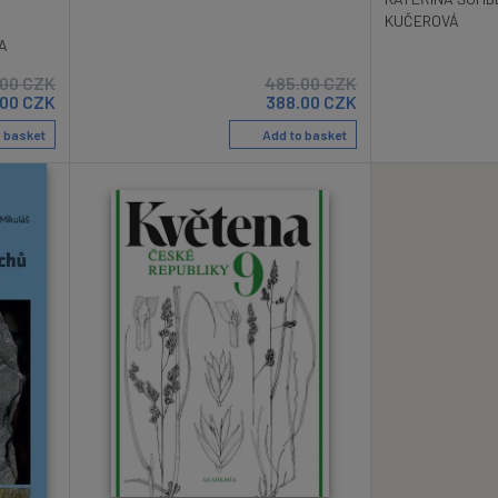
KUČEROVÁ
A
.00
CZK
485.00
CZK
.00
CZK
388.00
CZK
 basket
Add to basket