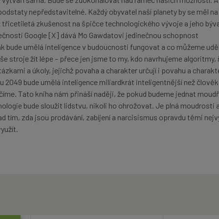
odstaty nepředstavitelné. Každý obyvatel naší planety by se měl na
 třicetiletá zkušenost na špičce technologického vývoje a jeho býva
lečnosti Google [X] dává Mo Gawdatovi jedinečnou schopnost
jak bude umělá inteligence v budoucnosti fungovat a co můžeme uděl
še stroje žít lépe – přece jen jsme to my, kdo navrhujeme algoritmy, 
tázkami a úkoly, jejichž povaha a charakter určují i povahu a charakt
u 2049 bude umělá inteligence miliardkrát inteligentnější než člověk,
aučíme. Tato kniha nám přináší naději, že pokud budeme jednat moudř
ologie bude sloužit lidstvu, nikoli ho ohrožovat. Je plná moudrosti 
d tím, zda jsou prodávání, zabíjení a narcisismus opravdu těmi nej
yužít.