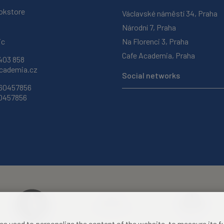
okstore
Václavské náměstí 34, Praha
Národní 7, Praha
ic
Na Florenci 3, Praha
Cafe Academia, Praha
403 858
ademia.cz
Social networks
 60457856
60457856
les used to personalize the content of the website, to measure its 