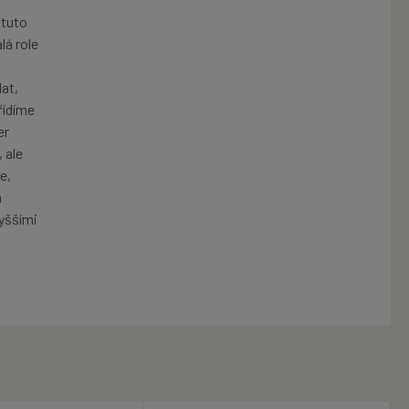
 tuto
lá role
at,
řídíme
er
 ale
e,
a
vyššími