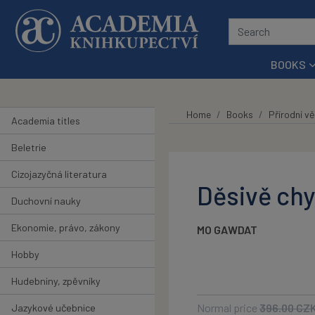
Skip to main content
BOOKS
Home
Books
Přírodní v
Academia titles
Beletrie
Cizojazyčná literatura
Děsivě chy
Duchovní nauky
Ekonomie, právo, zákony
MO GAWDAT
Hobby
Hudebniny, zpěvníky
Normal price
396.00
CZ
Jazykové učebnice