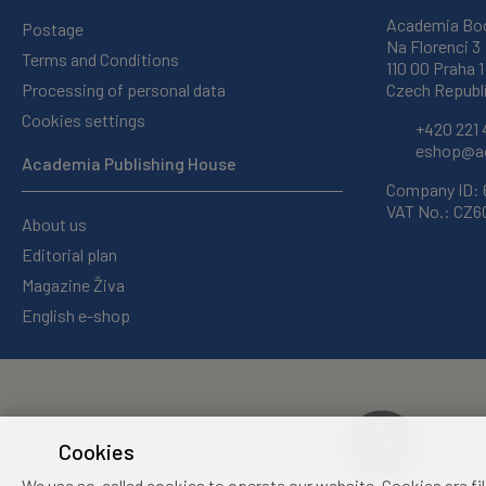
Academia Bo
Postage
Na Florenci 3
Terms and Conditions
110 00 Praha 1
Processing of personal data
Czech Republ
Cookies settings
+420 221 
eshop@ac
Academia Publishing House
Company ID:
VAT No.: CZ
About us
Editorial plan
Magazine Živa
English e-shop
Cookies
We use so-called cookies to operate our website. Cookies are fi