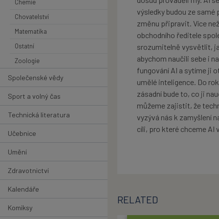
Chemie
výsledky budou ze samé p
Chovatelství
změnu připravit. Více než
Matematika
obchodního ředitele spo
Ostatní
srozumitelně vysvětlit, 
abychom naučili sebe i na
Zoologie
fungování AI a sytíme ji o
Společenské vědy
umělé inteligence. Do rok
zásadní bude to, co ji n
Sport a volný čas
můžeme zajistit, že techn
Technická literatura
vyzývá nás k zamyšlení na
cíli, pro které chceme AI v
Učebnice
Umění
Zdravotnictví
Kalendáře
RELATED
Komiksy