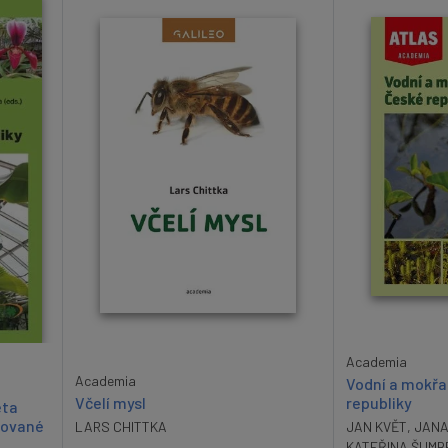
Academia
Academia
Vodní a mokřa
Včelí mysl
republiky
eta
acované
LARS CHITTKA
JAN KVĚT
,
JANA
KATEŘINA ŠUMB