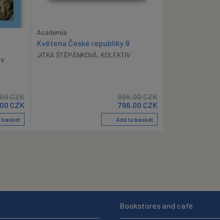
Academia
Květena České republiky 9
JITKA ŠTĚPÁNKOVÁ
,
KOLEKTIV
 v
.00
CZK
995.00
CZK
00
CZK
796.00
CZK
 basket
Add to basket
Bookstores and café