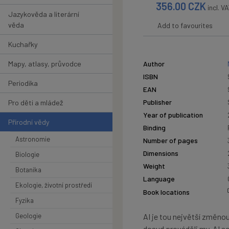
356.00
CZK
incl. V
Jazykověda a literární
věda
Add to favourites
Kuchařky
Mapy, atlasy, průvodce
Author
ISBN
Periodika
EAN
Publisher
Pro děti a mládež
Year of publication
Přírodní vědy
Binding
Astronomie
Number of pages
Dimensions
Biologie
Weight
Botanika
Language
Ekologie, životní prostředí
Book locations
Fyzika
Geologie
AI je tou největší změno
dosud prováděli my. AI s