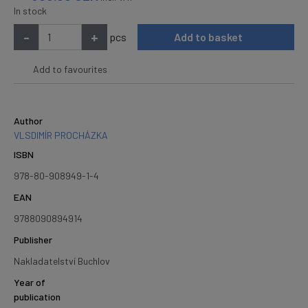
In stock
-
+
pcs
Add to basket
Add to favourites
Author
VLSDIMÍR PROCHÁZKA
ISBN
978-80-908949-1-4
EAN
9788090894914
Publisher
Nakladatelství Buchlov
Year of
publication