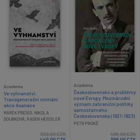
Academia
Academia
Československo a problémy
Ve vyhnanství:
nové Evropy. Mezinárodní
Transgenerační vnímání
význam zahraniční politiky
akce Asanace
samostatného
MAREK PREISS
,
NIKOLA
Československa (1921-1923)
DOUBKOVÁ
,
RADEK HEISSLER
PETR PROKŠ
550.00
CZK
495.00
CZK
440.00
CZK
396.00
CZK