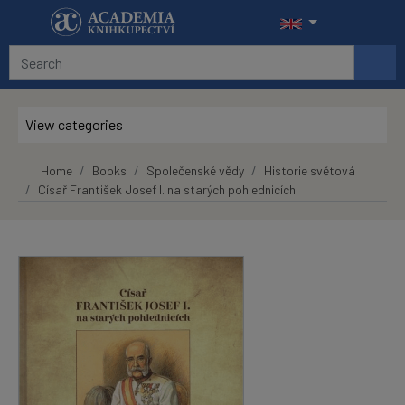
Skip to main content
View categories
Home
Books
Společenské vědy
Historie světová
Císař František Josef I. na starých pohlednicích