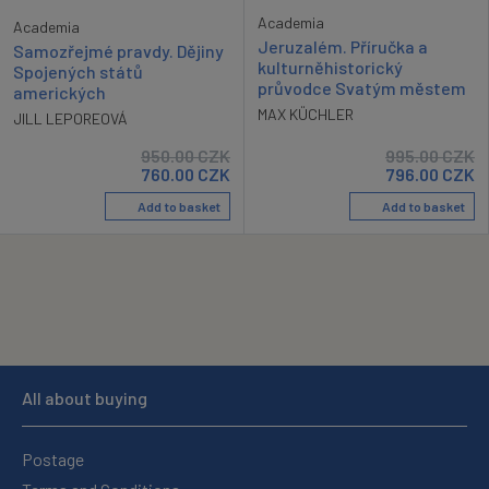
Academia
Academia
Jeruzalém. Příručka a
Samozřejmé pravdy. Dějiny
kulturněhistorický
Spojených států
průvodce Svatým městem
amerických
MAX KÜCHLER
JILL LEPOREOVÁ
950.00
CZK
995.00
CZK
760.00
CZK
796.00
CZK
Add to basket
Add to basket
All about buying
Postage