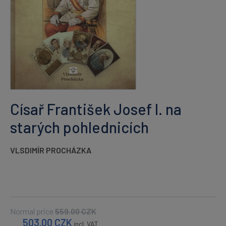
Císař František Josef I. na
starých pohlednicích
VLSDIMÍR PROCHÁZKA
Normal price
559.00
CZK
503.00
CZK
incl. VAT