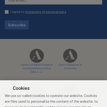
I agree to
processing of personal data
Subscribe
Centre of Administration
Czech Academy of
and Operations of the
Sciences
CAS, v. v. i.
Cookies
We use so-called cookies to operate our website. Cookies
Castle Hotel Liblice
Zámecký hotel Třešť
are files used to personalize the content of the website, to
conference centre
konferenční centrum
measure its functionality and to ensure your maximum