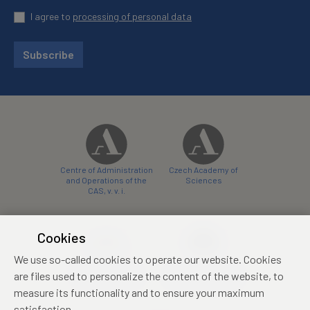
I agree to
processing of personal data
Subscribe
Centre of Administration
Czech Academy of
and Operations of the
Sciences
CAS, v. v. i.
Cookies
We use so-called cookies to operate our website. Cookies
Castle Hotel Liblice
Zámecký hotel Třešť
are files used to personalize the content of the website, to
conference centre
konferenční centrum
measure its functionality and to ensure your maximum
satisfaction.