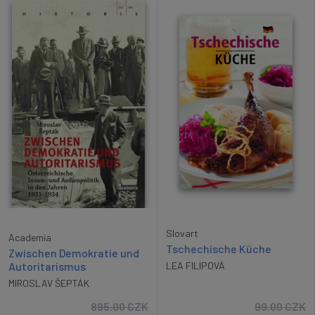
Slovart
Academia
Tschechische Küche
Zwischen Demokratie und
Autoritarismus
LEA FILIPOVÁ
MIROSLAV ŠEPTÁK
895.00
CZK
99.00
CZK