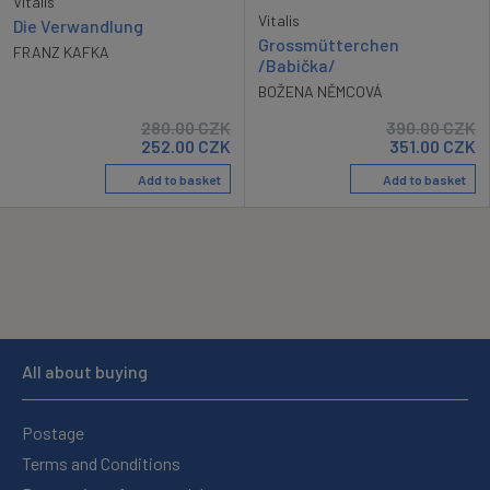
Vitalis
Vitalis
Die Verwandlung
Grossmütterchen
FRANZ KAFKA
/Babička/
BOŽENA NĚMCOVÁ
280.00
CZK
390.00
CZK
252.00
CZK
351.00
CZK
Add to basket
Add to basket
All about buying
Postage
Terms and Conditions