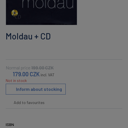
Moldau + CD
Normal price
199.00
CZK
179.00
CZK
incl. VAT
Not in stock
Inform about stocking
Add to favourites
ISBN