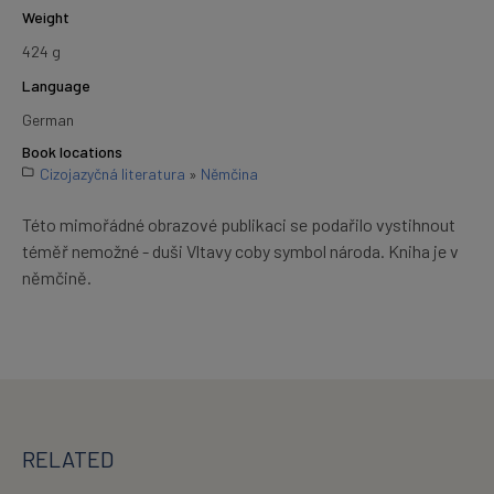
Weight
424 g
Language
German
Book locations
Cizojazyčná literatura
»
Němčina
Této mimořádné obrazové publikaci se podařilo vystihnout
téměř nemožné - duši Vltavy coby symbol národa. Kniha je v
němčině.
RELATED