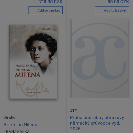
716.00
CZK
89.00
CZK
Add to basket
Add to basket
ATP
Praha podrobný obrazový
Vitalis
německý průvodce vyd.
Briefe an Milena
2026
FRANZ KAFKA