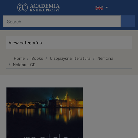
Skip to main content
View categories
Home
Books
Cizojazyčná literatura
Němčina
Moldau + CD