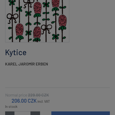
Kytice
KAREL JAROMÍR ERBEN
Normal price
229.00
CZK
206.00
CZK
incl. VAT
In stock