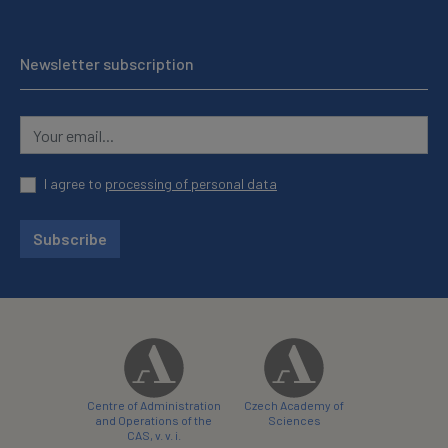
Newsletter subscription
I agree to
processing of personal data
Subscribe
Centre of Administration
Czech Academy of
and Operations of the
Sciences
CAS, v. v. i.