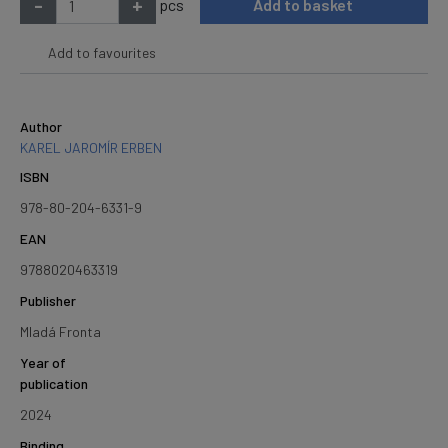
-
+
pcs
Add to basket
Add to favourites
Author
KAREL JAROMÍR ERBEN
ISBN
978-80-204-6331-9
EAN
9788020463319
Publisher
Mladá Fronta
Year of
publication
2024
Binding