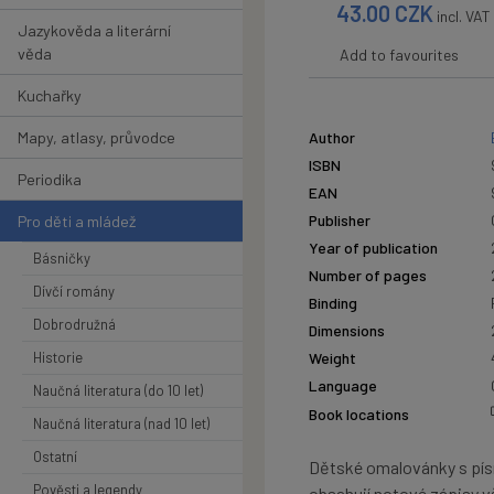
43.00
CZK
incl. VAT
Jazykověda a literární
věda
Add to favourites
Kuchařky
Mapy, atlasy, průvodce
Author
ISBN
Periodika
EAN
Publisher
Pro děti a mládež
Year of publication
Básničky
Number of pages
Dívčí romány
Binding
Dobrodružná
Dimensions
Historie
Weight
Language
Naučná literatura (do 10 let)
Book locations
Naučná literatura (nad 10 let)
Ostatní
Dětské omalovánky s pís
Pověsti a legendy
obsahují notové zápisy vš