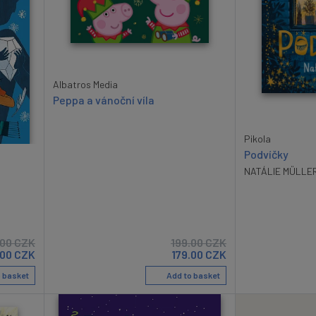
Albatros Media
Peppa a vánoční víla
Pikola
Podvíčky
NATÁLIE MÜLLE
.00
CZK
199.00
CZK
.00
CZK
179.00
CZK
 basket
Add to basket