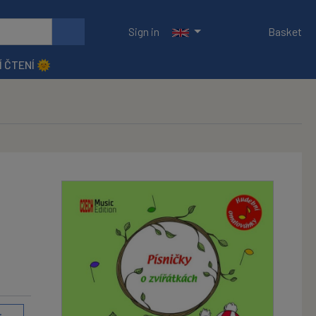
Sign in
Basket
Í ČTENÍ 🌞