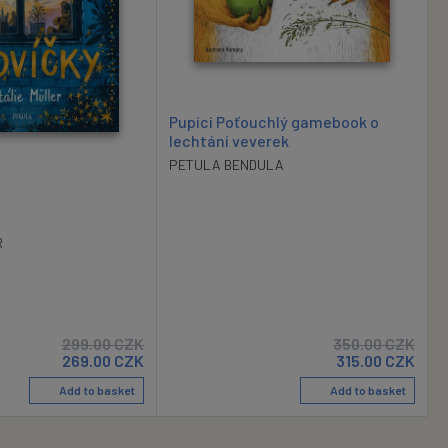
Pupíci Poťouchlý gamebook o
lechtání veverek
PETULA BENDULA
R
299.00
CZK
350.00
CZK
269.00
CZK
315.00
CZK
Add to basket
Add to basket