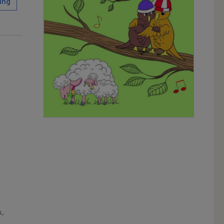
ing
k,