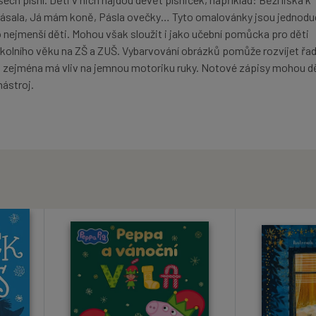
pásala, Já mám koně, Pásla ovečky… Tyto omalovánky jsou jednodu
o nejmenší děti. Mohou však sloužit i jako učební pomůcka pro děti
školního věku na ZŠ a ZUŠ. Vybarvování obrázků pomůže rozvíjet řa
, zejména má vliv na jemnou motoriku ruky. Notové zápisy mohou d
nástroj.