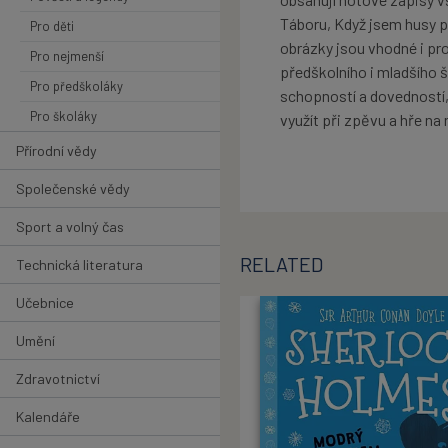
Táboru, Když jsem husy 
Pro děti
obrázky jsou vhodné i pr
Pro nejmenší
předškolního i mladšího 
Pro předškoláky
schopností a dovedností
Pro školáky
využít při zpěvu a hře na 
Přírodní vědy
Společenské vědy
Sport a volný čas
RELATED
Technická literatura
Učebnice
Umění
Zdravotnictví
Kalendáře