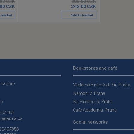
.00
CZK
269.00
CZK
.00
CZK
242.00
CZK
 basket
Add to basket
Bookstores and café
okstore
Václavské náměstí 34, Praha
Národní 7, Praha
ic
Na Florenci 3, Praha
Cafe Academia, Praha
403 858
ademia.cz
Social networks
 60457856