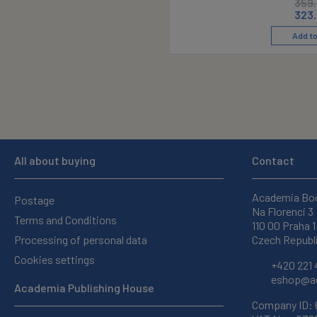
359
323
Add to
All about buying
Contact
Academia Bo
Postage
Na Florenci 3
Terms and Conditions
110 00 Praha 1
Processing of personal data
Czech Republ
Cookies settings
+420 221 
eshop@ac
Academia Publishing House
Company ID: