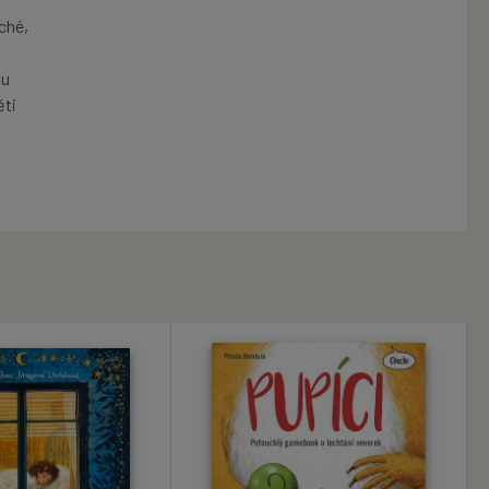
ché,
du
ěti