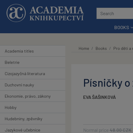
Skip to main content
BOOKS
Home
Books
Pro děti a
Academia titles
Beletrie
Cizojazyčná literatura
Písničky o
Duchovní nauky
Ekonomie, právo, zákony
EVA ŠAŠINKOVÁ
Hobby
Hudebniny, zpěvníky
Normal price
48.00
CZK
Jazykové učebnice