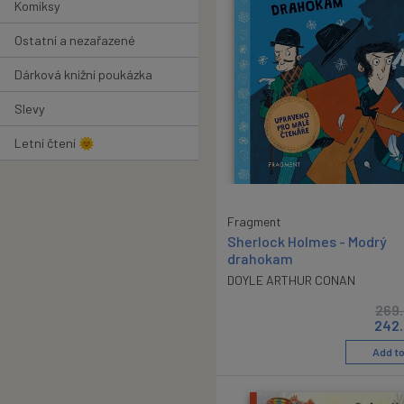
Komiksy
Ostatní a nezařazené
Dárková knižní poukázka
Slevy
Letní čtení 🌞
Fragment
Sherlock Holmes - Modrý
drahokam
DOYLE ARTHUR CONAN
269
242
Add to