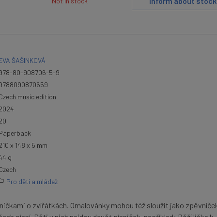
Inform about stock
Not in stock
EVA ŠAŠINKOVÁ
978-80-908706-5-9
9788090870659
Czech music edition
2024
20
Paperback
210 x 148 x 5 mm
44 g
Czech
Pro děti a mládež
ničkami o zvířátkách. Omalovánky mohou též sloužit jako zpěvníče
ech písní. Děti v nich najdou devět písniček, například: Běží liška k