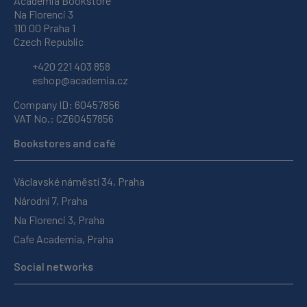
Academia Bookstore
Na Florenci 3
110 00 Praha 1
Czech Republic
+420 221 403 858
eshop@academia.cz
Company ID: 60457856
VAT No.: CZ60457856
Bookstores and café
Václavské náměstí 34, Praha
Národní 7, Praha
Na Florenci 3, Praha
Cafe Academia, Praha
Social networks