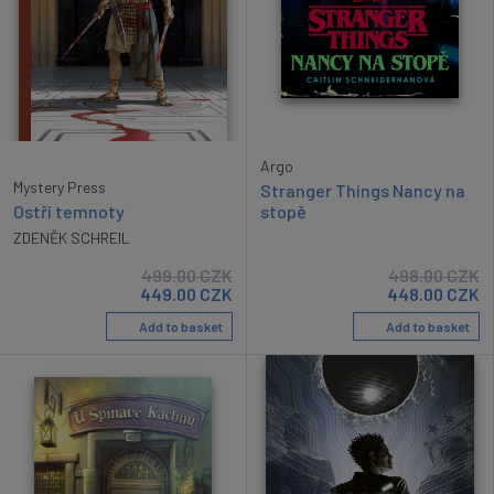
Argo
Mystery Press
Stranger Things Nancy na
stopě
Ostří temnoty
ZDENĚK SCHREIL
499.00
CZK
498.00
CZK
449.00
CZK
448.00
CZK
Add to basket
Add to basket