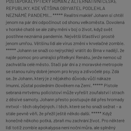
POSTAPOKALYPTICKÝ ROMÁN Z ALTERNATIVNÍ ČESKÉ
REPUBLIKY, KDE VĚTŠINA OBYVATEL PODLEHLA
NEZNÁMÉ PANDEMII... ***** Realitní makléř Johann si chtěl
jenom na pár dní odpočinout od shonu velkoměsta. Dovolená
v horské chatě se ale záhy mění v boj o život, když svět
postihne neznámá pandemie. Největší šťastlivci prostě
jenom umřou. Většinu lidí ale virus změní v krvelačné zombie.
***** Johann se snaží co nejrychleji vrátit do Brna v naději, že
najde pomoc pro umírající přítelkyni Renátu, jenže nemoc už
zachvátila celé město. Stačí pár dní a z moravské metropole
se stanou ruiny dobré jenom pro krysy a zdivočelé psy. Zdá
se, že Johann, který je z nějakého důvodu vůči nákaze
imunní, zůstal posledním člověkem na Zemi. ***** Pistole
sebraná mrtvému policistovi může vyřešit zoufalství i strach
z děsivé samoty. Johann přesto postupuje dál přes hromady
mrtvol – těch obyčejných, i těch, které se ho snaží sežrat – a
stále pevně věří, že přežil ještě někdo další. ***** Když
konečně někoho potká, zbraň mu zachrání život. Pro některé
lidi totiž zombie apokalypsa není noční můra, ale splněný