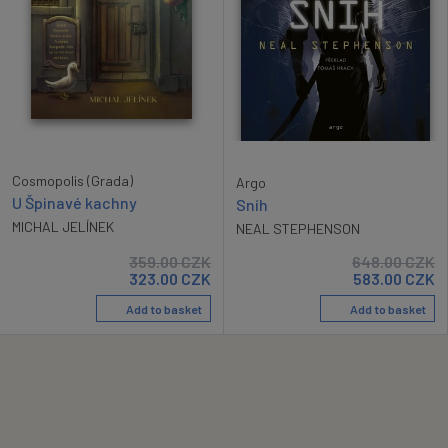
Cosmopolis (Grada)
Argo
U Špinavé kachny
Sníh
MICHAL JELÍNEK
NEAL STEPHENSON
359.00
CZK
648.00
CZK
323.00
CZK
583.00
CZK
Add to basket
Add to basket