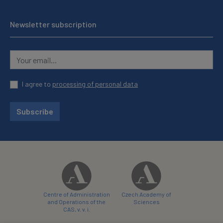
Newsletter subscription
I agree to
processing of personal data
Subscribe
Centre of Administration
Czech Academy of
and Operations of the
Sciences
CAS, v. v. i.