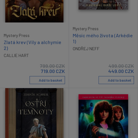
Mystery Press
Měsíc mého života (Arkédie
Mystery Press
1)
Zlatá krev (Víly a alchymie
2)
ONDŘEJ NEFF
CALLIE HART
799.00
CZK
499.00
CZK
719.00
CZK
449.00
CZK
Add to basket
Add to basket