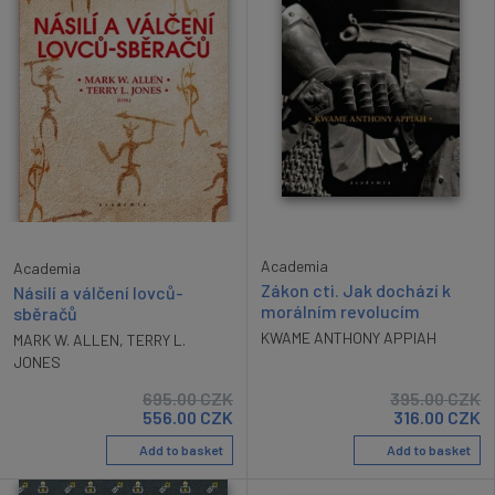
Academia
Academia
Zákon cti. Jak dochází k
Násilí a válčení lovců-
morálním revolucím
sběračů
KWAME ANTHONY APPIAH
MARK W. ALLEN
,
TERRY L.
JONES
695.00
CZK
395.00
CZK
556.00
CZK
316.00
CZK
Add to basket
Add to basket