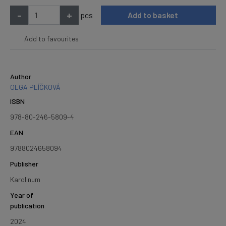
-
+
pcs
Add to basket
Add to favourites
Author
OLGA PLÍČKOVÁ
ISBN
978-80-246-5809-4
EAN
9788024658094
Publisher
Karolinum
Year of
publication
2024