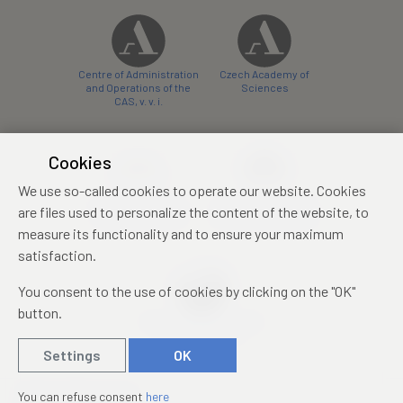
Centre of Administration
Czech Academy of
and Operations of the
Sciences
CAS, v. v. i.
Cookies
We use so-called cookies to operate our website. Cookies
Castle Hotel Liblice
Zámecký hotel Třešť
are files used to personalize the content of the website, to
conference centre
konferenční centrum
measure its functionality and to ensure your maximum
satisfaction.
You consent to the use of cookies by clicking on the "OK"
button.
Mezinárodní identifikační
průkaz studenta
Settings
OK
© 2019 – 2026
Academia
You can refuse consent
here