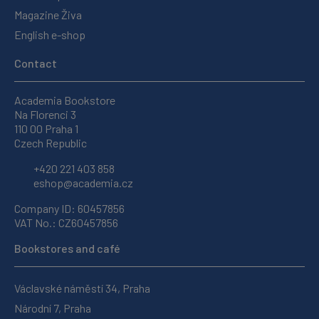
Magazine Živa
English e-shop
Contact
Academia Bookstore
Na Florenci 3
110 00 Praha 1
Czech Republic
+420 221 403 858
eshop@academia.cz
Company ID: 60457856
VAT No.: CZ60457856
Bookstores and café
Václavské náměstí 34, Praha
Národní 7, Praha