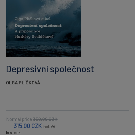
Depresivní společnost
OLGA PLÍČKOVÁ
Normal price
350.00
CZK
315.00
CZK
incl. VAT
In stock