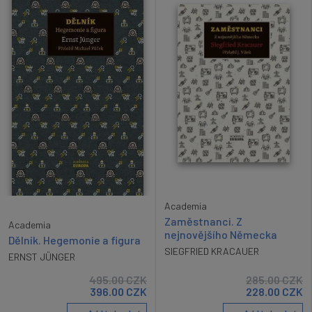
Academia
Zaměstnanci. Z
Academia
nejnovějšího Německa
Dělník. Hegemonie a figura
SIEGFRIED KRACAUER
ERNST JÜNGER
495.00
CZK
285.00
CZK
396.00
CZK
228.00
CZK