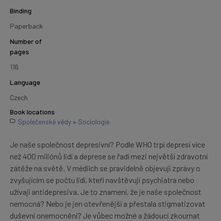
Binding
Paperback
Number of
pages
116
Language
Czech
Book locations
Společenské vědy
»
Sociologie
Je naše společnost depresivní? Podle WHO trpí depresí více
než 400 miliónů lidí a deprese se řadí mezi největší zdravotní
zátěže na světě. V médiích se pravidelně objevují zprávy o
zvyšujícím se počtu lidí, kteří navštěvují psychiatra nebo
užívají antidepresiva. Je to znamení, že je naše společnost
nemocná? Nebo je jen otevřenější a přestala stigmatizovat
duševní onemocnění? Je vůbec možné a žádoucí zkoumat