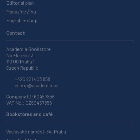
Editorial plan
Magazine Živa
English e-shop
Contact
Academia Bookstore
Na Florenci 3
110 00 Praha 1
Czech Republic
+420 221 403 858
eshop@academia.cz
Company ID: 60457856
VAT No.: CZ60457856
Bookstores and café
Václavské náměstí 34, Praha