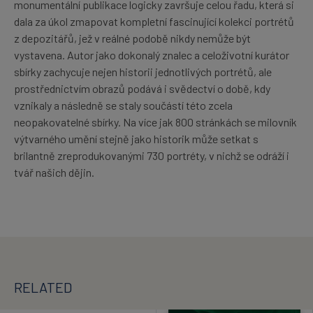
monumentální publikace logicky završuje celou řadu, která si
dala za úkol zmapovat kompletní fascinující kolekci portrétů
z depozitářů, jež v reálné podobě nikdy nemůže být
vystavena. Autor jako dokonalý znalec a celoživotní kurátor
sbírky zachycuje nejen historii jednotlivých portrétů, ale
prostřednictvím obrazů podává i svědectví o době, kdy
vznikaly a následně se staly součástí této zcela
neopakovatelné sbírky. Na více jak 800 stránkách se milovník
výtvarného umění stejně jako historik může setkat s
brilantně zreprodukovanými 730 portréty, v nichž se odráží i
tvář našich dějin.
RELATED