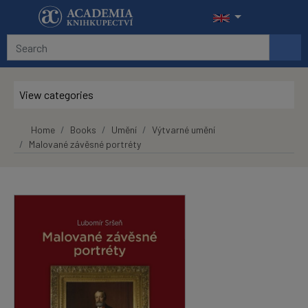
Skip to main content
View categories
Home
Books
Umění
Výtvarné umění
Malované závěsné portréty