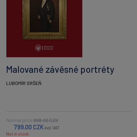
Malované závěsné portréty
LUBOMÍR SRŠEŇ
Normal price
888.00
CZK
799.00
CZK
incl. VAT
Not in stock