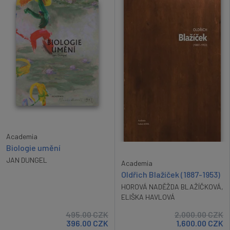
Academia
Biologie umění
JAN DUNGEL
Academia
Oldřich Blažíček (1887-1953)
HOROVÁ NADĚŽDA BLAŽÍČKOVÁ
,
ELIŠKA HAVLOVÁ
495.00
CZK
2,000.00
CZK
396.00
CZK
1,600.00
CZK