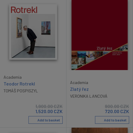
Academia
Academia
Teodor Rotrekl
Zlatý řez
TOMÁŠ POSPISZYL
VERONIKA LANCOVÁ
1,900.00
CZK
900.00
CZK
1,520.00
CZK
720.00
CZK
Add to basket
Add to basket