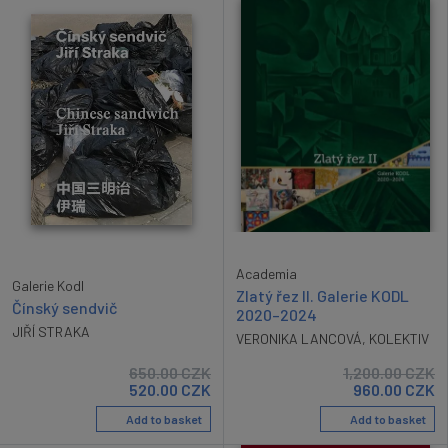
Academia
Galerie Kodl
Zlatý řez II. Galerie KODL
Čínský sendvič
2020–2024
JIŘÍ STRAKA
VERONIKA LANCOVÁ
,
KOLEKTIV
650.00
CZK
1,200.00
CZK
520.00
CZK
960.00
CZK
Add to basket
Add to basket