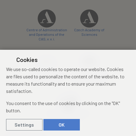
Centre of Administration
Czech Academy of
and Operations of the
Sciences
CAS, v. v. i.
Cookies
We use so-called cookies to operate our website. Cookies
Castle Hotel Liblice
Zámecký hotel Třešť
are files used to personalize the content of the website, to
conference centre
konferenční centrum
measure its functionality and to ensure your maximum
satisfaction.
You consent to the use of cookies by clicking on the "OK"
button.
Mezinárodní identifikační
průkaz studenta
Settings
OK