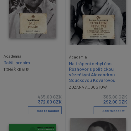
Academia
Academia
Další, prosím
Na trápení nebyl čas.
Rozhovor s politickou
TOMÁŠ KRAUS
vězeňkyní Alexandrou
Součkovou Kovářovou
ZUZANA AUGUSTOVÁ
465.00
CZK
365.00
CZK
372.00
CZK
292.00
CZK
Add to basket
Add to basket