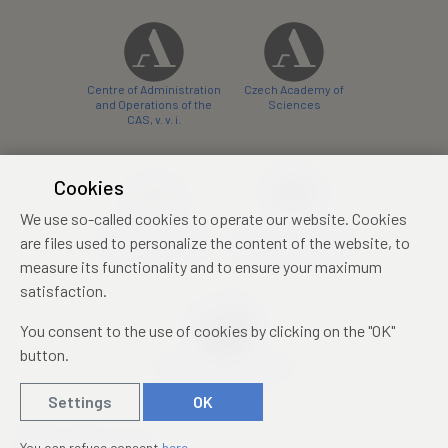
Centre of Administration
Czech Academy of
and Operations of the
Sciences
CAS, v. v. i.
Cookies
We use so-called cookies to operate our website. Cookies
Castle Hotel Liblice
Zámecký hotel Třešť
are files used to personalize the content of the website, to
conference centre
konferenční centrum
measure its functionality and to ensure your maximum
satisfaction.
You consent to the use of cookies by clicking on the "OK"
button.
Mezinárodní identifikační
průkaz studenta
Settings
OK
© 2019 – 2026
Academia
You can refuse consent
here