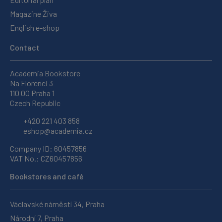
Magazine Živa
English e-shop
Contact
Academia Bookstore
Na Florenci 3
110 00 Praha 1
Czech Republic
+420 221 403 858
eshop@academia.cz
Company ID: 60457856
VAT No.: CZ60457856
Bookstores and café
Václavské náměstí 34, Praha
Národní 7, Praha