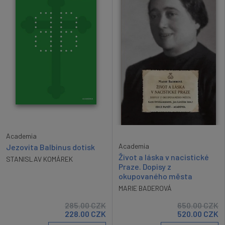
Academia
Academia
Jezovita Balbinus dotisk
Život a láska v nacistické
STANISLAV KOMÁREK
Praze. Dopisy z
okupovaného města
MARIE BADEROVÁ
285.00
CZK
650.00
CZK
228.00
CZK
520.00
CZK