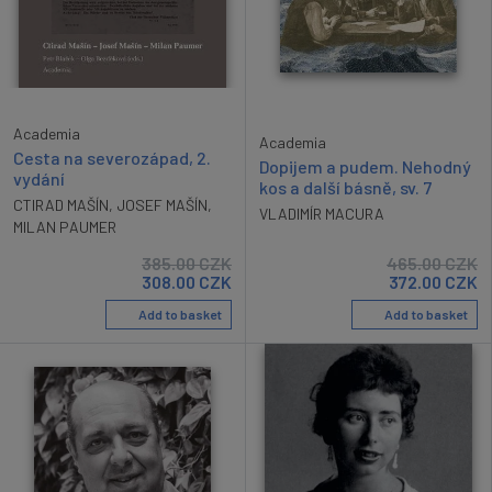
Academia
Academia
Cesta na severozápad, 2.
Dopijem a pudem. Nehodný
vydání
kos a další básně, sv. 7
CTIRAD MAŠÍN
,
JOSEF MAŠÍN
,
VLADIMÍR MACURA
MILAN PAUMER
385.00
CZK
465.00
CZK
308.00
CZK
372.00
CZK
Add to basket
Add to basket