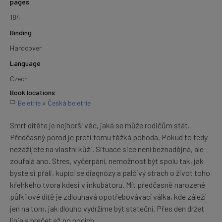
pages
184
Binding
Hardcover
Language
Czech
Book locations
Beletrie
»
Česká beletrie
Smrt dítěte je nejhorší věc, jaká se může rodičům stát.
Předčasný porod je proti tomu těžká pohoda. Pokud to tedy
nezažijete na vlastní kůži. Situace sice není beznadějná, ale
zoufalá ano. Stres, vyčerpání, nemožnost být spolu tak, jak
byste si přáli, kupící se diagnózy a palčivý strach o život toho
křehkého tvora kdesi v inkubátoru. Mít předčasně narozené
půlkilové dítě je zdlouhavá opotřebovávací válka, kde záleží
jen na tom, jak dlouho vydržíme být stateční. Přes den držet
linie a brečet až po nocích.