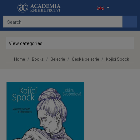
Skip to main content
View categories
Home
Books
Beletrie
Česká beletrie
Kojící Spock