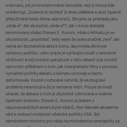
o klimatu, jež je mnohem méně černobílá, než si mnozí lidé
uvědomují. „Science is settled“ je dnes oblíbené a dost špatně
přeložitelné heslo klima-alarmistů. Obvykle se překládá jako
„věda ví“. Ale skutečně „věda ví“? Jak v knize dokládá
renomovaný vědec Steven E. Koonin, věda o klimatu je ve
skutečnosti „unsettled“, tedy nejen že jednoznačně „neví“, ale
nemá ani dostatečná data k tomu, aby mohla diktovat
veřejnou politiku. Jeho práce je vynikající studií o nesmírné
složitosti a nejistotách panujících v této oblasti a je rovněž
varovným příběhem o tom, jak interpretační filtry v procesu
vytváření politiky debatu o klimatu určovaly a často
deformovaly. Koonin rozhodně netvrdí, že ekologické
problémy neexistují a že je nemáme řešit. Pouze se snaží
ukázat, že debata o nich je zbytečně vyhrocená a vedená
špatným směrem. Steven E. Koonin je jedním z
nejuznávanějších amerických vědců, člen Národní akademie
věd a vedoucí osobnost vědecké politiky USA. Byl
náměstkem ministra pro vědu na ministerstvu energetiky za