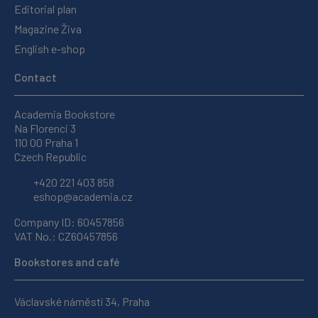
Editorial plan
Magazine Živa
English e-shop
Contact
Academia Bookstore
Na Florenci 3
110 00 Praha 1
Czech Republic
+420 221 403 858
eshop@academia.cz
Company ID: 60457856
VAT No.: CZ60457856
Bookstores and café
Václavské náměstí 34, Praha