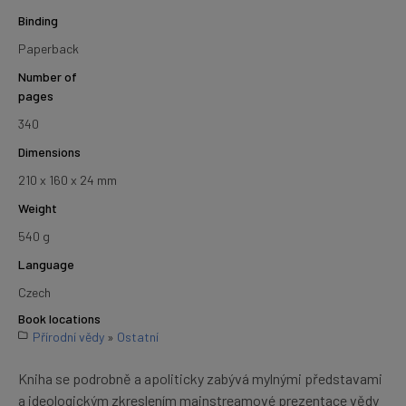
Binding
Paperback
Number of
pages
340
Dimensions
210 x 160 x 24 mm
Weight
540 g
Language
Czech
Book locations
Přírodní vědy
»
Ostatní
Kniha se podrobně a apoliticky zabývá mylnými představami
a ideologickým zkreslením mainstreamové prezentace vědy