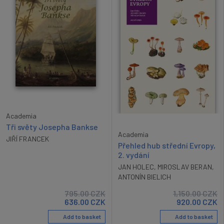
Academia
Tři světy Josepha Bankse
Academia
JIŘÍ FRANCEK
Přehled hub střední Evropy,
2. vydání
JAN HOLEC
,
MIROSLAV BERAN
,
ANTONÍN BIELICH
795.00
CZK
1,150.00
CZK
636.00
CZK
920.00
CZK
Add to basket
Add to basket