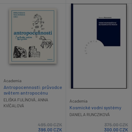
Academia
Antropocennosti: průvodce
světem antropocénu
ELIŠKA FULÍNOVÁ
,
ANNA
Academia
KVÍČALOVÁ
Kosmické vodní systémy
DANIELA RUNCZIKOVÁ
495.00
CZK
375.00
CZK
396.00
CZK
300.00
CZK