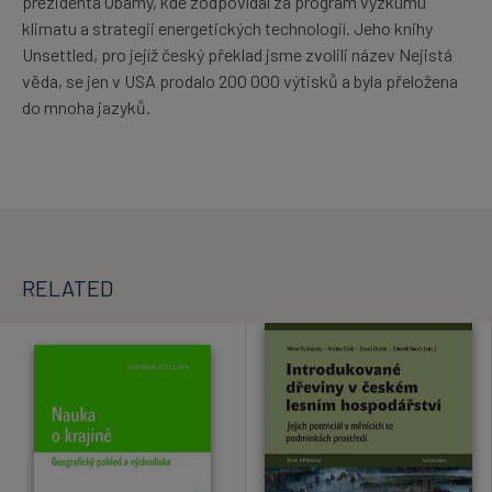
prezidenta Obamy, kde zodpovídal za program výzkumu
klimatu a strategii energetických technologií. Jeho knihy
Unsettled, pro jejíž český překlad jsme zvolili název Nejistá
věda, se jen v USA prodalo 200 000 výtisků a byla přeložena
do mnoha jazyků.
RELATED