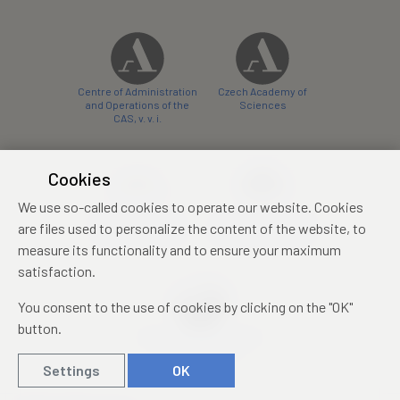
Centre of Administration
Czech Academy of
and Operations of the
Sciences
CAS, v. v. i.
Cookies
We use so-called cookies to operate our website. Cookies
Castle Hotel Liblice
Zámecký hotel Třešť
are files used to personalize the content of the website, to
conference centre
konferenční centrum
measure its functionality and to ensure your maximum
satisfaction.
You consent to the use of cookies by clicking on the "OK"
button.
Mezinárodní identifikační
průkaz studenta
Settings
OK