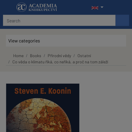
Skip to main content
View categories
Home
Books
Přírodní vědy
Ostatní
Co věda o klimatu říká, co neříká, a proč na tom záleží