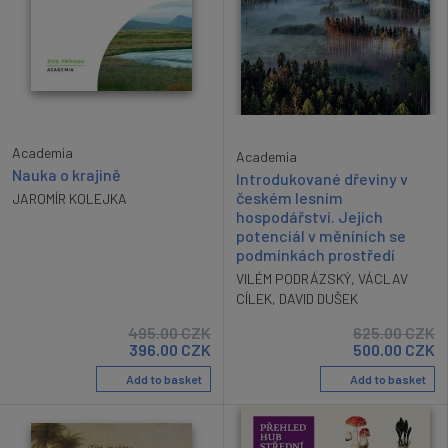
Academia
Academia
Nauka o krajině
Introdukované dřeviny v
českém lesním
JAROMÍR KOLEJKA
hospodářství. Jejich
potenciál v měníních se
podmínkách prostředí
VILÉM PODRÁZSKÝ
,
VÁCLAV
CÍLEK
,
DAVID DUŠEK
495.00
CZK
625.00
CZK
396.00
CZK
500.00
CZK
Add to basket
Add to basket