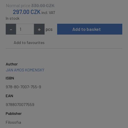
Normal price
330.00
CZK
297.00
CZK
incl. VAT
In stock
-
+
pcs
Add to basket
Add to favourites
Author
JAN AMOS KOMENSKÝ
ISBN
978-80-7007-755-9
EAN
9788070077559
Publisher
Filosofia