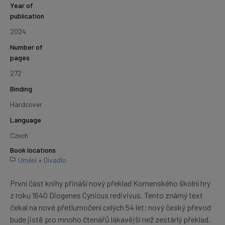
Year of
publication
2024
Number of
pages
272
Binding
Hardcover
Language
Czech
Book locations
Umění
»
Divadlo
První část knihy přináší nový překlad Komenského školní hry
z roku 1640 Diogenes Cynicus redivivus. Tento známý text
čekal na nové přetlumočení celých 54 let; nový český převod
bude jistě pro mnoho čtenářů lákavější než zestárlý překlad.