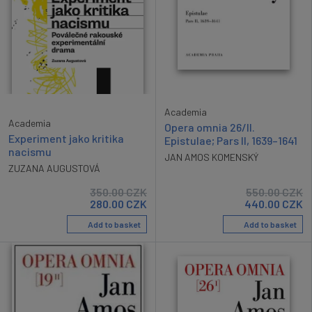
Academia
Academia
Opera omnia 26/II.
Experiment jako kritika
Epistulae; Pars II, 1639–1641
nacismu
JAN AMOS KOMENSKÝ
ZUZANA AUGUSTOVÁ
350.00
CZK
550.00
CZK
280.00
CZK
440.00
CZK
Add to basket
Add to basket