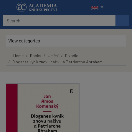
Skip to main content
View categories
Home
Books
Umění
Divadlo
Diogenes kynik znovu naživu a Patriarcha Abraham