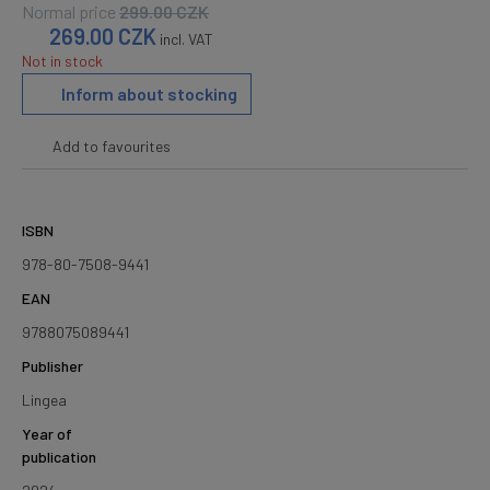
Normal price
299.00
CZK
269.00
CZK
incl. VAT
Not in stock
Inform about stocking
Add to favourites
ISBN
978-80-7508-9441
EAN
9788075089441
Publisher
Lingea
Year of
publication