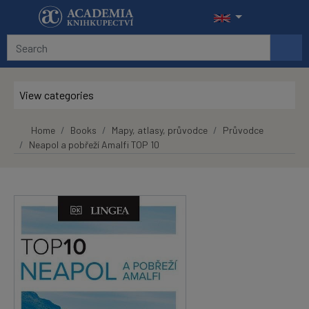
Skip to main content
View categories
Home
Books
Mapy, atlasy, průvodce
Průvodce
Neapol a pobřeží Amalfi TOP 10