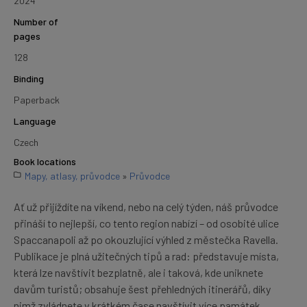
2024
Number of
pages
128
Binding
Paperback
Language
Czech
Book locations
Mapy, atlasy, průvodce
»
Průvodce
Ať už přijíždíte na víkend, nebo na celý týden, náš průvodce
přináší to nejlepší, co tento region nabízí – od osobité ulice
Spaccanapoli až po okouzlující výhled z městečka Ravella.
Publikace je plná užitečných tipů a rad: představuje místa,
která lze navštívit bezplatně, ale i taková, kde uniknete
davům turistů; obsahuje šest přehledných itinerářů, díky
nimž zvládnete v krátkém čase navštívit více památek.