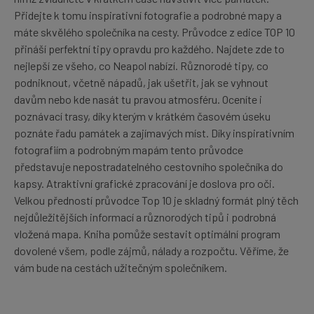
Přidejte k tomu inspirativní fotografie a podrobné mapy a
máte skvělého společníka na cesty. Průvodce z edice TOP 10
přináší perfektní tipy opravdu pro každého. Najdete zde to
nejlepší ze všeho, co Neapol nabízí. Různorodé tipy, co
podniknout, včetně nápadů, jak ušetřit, jak se vyhnout
davům nebo kde nasát tu pravou atmosféru. Oceníte i
poznávací trasy, díky kterým v krátkém časovém úseku
poznáte řadu památek a zajímavých míst. Díky inspirativním
fotografiím a podrobným mapám tento průvodce
představuje nepostradatelného cestovního společníka do
kapsy. Atraktivní grafické zpracování je doslova pro oči.
Velkou předností průvodce Top 10 je skladný formát plný těch
nejdůležitějších informací a různorodých tipů i podrobná
vložená mapa. Kniha pomůže sestavit optimální program
dovolené všem, podle zájmů, nálady a rozpočtu. Věříme, že
vám bude na cestách užitečným společníkem.