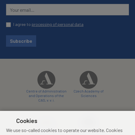
I agree to
processing of personal data
Subscribe
Centre of Administration
Czech Academy of
and Operations of the
Sciences
CAS, v. v. i.
Cookies
We use so-called cookies to operate our website. Cookies
Castle Hotel Liblice
Zámecký hotel Třešť