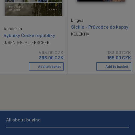
Lingea
Sicílie - Průvodce do kapsy
Academia
KOLEKTIV
Rybníky České republiky
J. RENDEK
,
P LIEBSCHER
495.00
CZK
183.00
CZK
396.00
CZK
165.00
CZK
Add to basket
Add to basket
All about buying