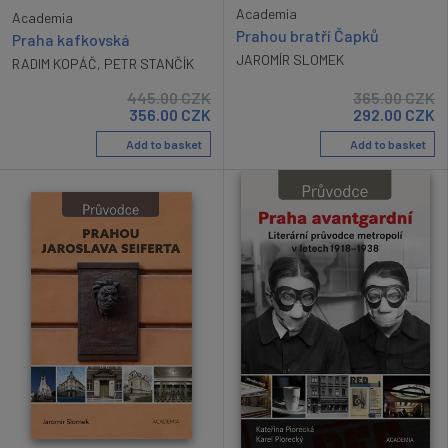
Academia
Academia
Prahou bratří Čapků
Praha kafkovská
JAROMÍR SLOMEK
RADIM KOPÁČ
,
PETR STANČÍK
445.00
CZK
365.00
CZK
356.00
CZK
292.00
CZK
Add to basket
Add to basket