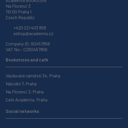
Academia Bookstore
Na Florenci 3
110 00 Praha 1
Czech Republic
+420 221 403 858
eshop@academia.cz
Company ID: 60457856
VAT No.: CZ60457856
Bookstores and café
Václavské náměstí 34, Praha
Národní 7, Praha
Na Florenci 3, Praha
Cafe Academia, Praha
Social networks