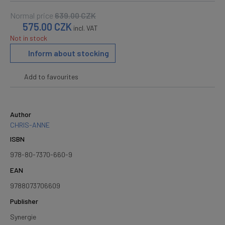
Normal price
639.00
CZK
575.00
CZK
incl. VAT
Not in stock
Inform about stocking
Add to favourites
Author
CHRIS-ANNE
ISBN
978-80-7370-660-9
EAN
9788073706609
Publisher
Synergie