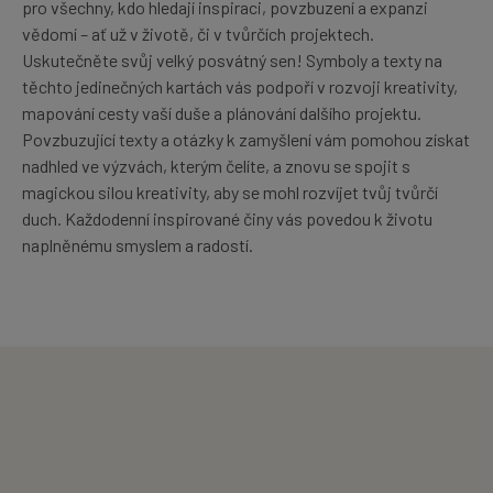
pro všechny, kdo hledají inspiraci, povzbuzení a expanzi
vědomí – ať už v životě, či v tvůrčích projektech.
Uskutečněte svůj velký posvátný sen! Symboly a texty na
těchto jedinečných kartách vás podpoří v rozvoji kreativity,
mapování cesty vaší duše a plánování dalšího projektu.
Povzbuzující texty a otázky k zamyšlení vám pomohou získat
nadhled ve výzvách, kterým čelíte, a znovu se spojit s
magickou silou kreativity, aby se mohl rozvíjet tvůj tvůrčí
duch. Každodenní inspirované činy vás povedou k životu
naplněnému smyslem a radostí.