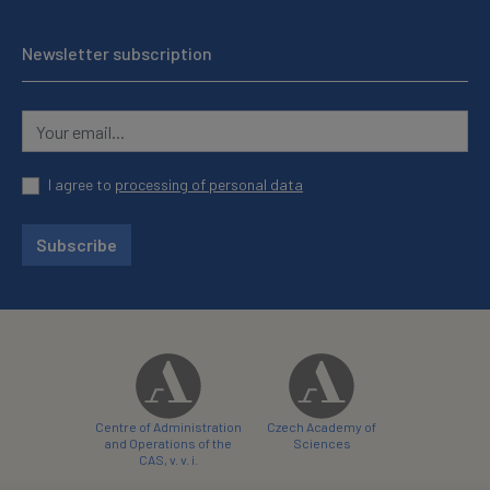
Newsletter subscription
I agree to
processing of personal data
Subscribe
Centre of Administration
Czech Academy of
and Operations of the
Sciences
CAS, v. v. i.