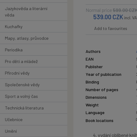
Jazykověda a literární
Normal price
599.00
CZ
věda
539.00
CZK
incl. V
Kuchařky
Add to favourites
Mapy, atlasy, průvodce
Periodika
Authors
EAN
Pro děti a mládež
Publisher
Přírodní vědy
Year of publication
Binding
Společenské vědy
Number of pages
Sport a volný čas
Dimensions
Weight
Technická literatura
Language
Učebnice
Book locations
Umění
vydání oblíbené kni