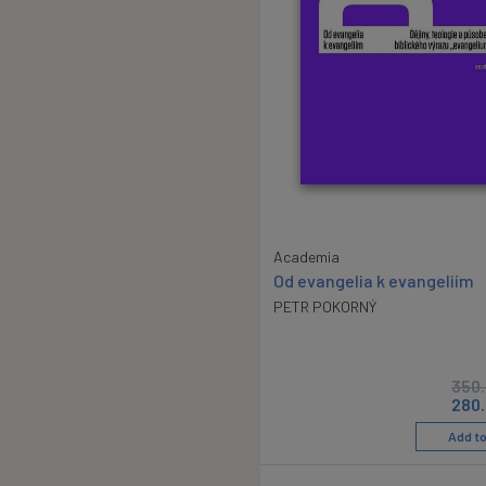
Academia
Od evangelia k evangeliím
PETR POKORNÝ
350
280
Add to