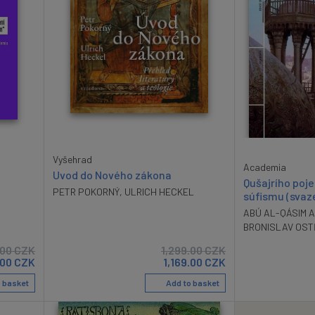
Vyšehrad
Academia
Uvod do Nového zákona
Qušajrího poj
PETR POKORNÝ
,
ULRICH HECKEL
súfismu (svaze
ABÚ AL-QÁSIM 
BRONISLAV OS
.00
CZK
1,299.00
CZK
.00
CZK
1,169.00
CZK
 basket
Add to basket