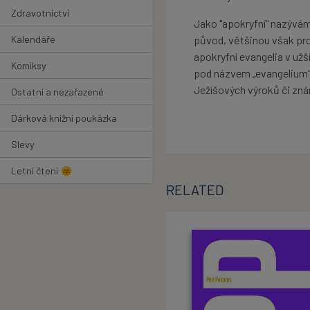
Zdravotnictví
Jako "apokryfní" nazýváme
Kalendáře
původ, většinou však pro
apokryfní evangelia v užš
Komiksy
pod názvem „evangelium“ a
Ježíšových výroků či zn
Ostatní a nezařazené
Dárková knižní poukázka
Slevy
Letní čtení 🌞
RELATED