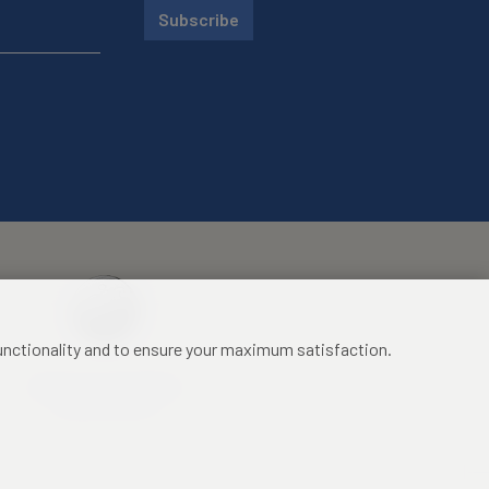
Subscribe
functionality and to ensure your maximum satisfaction.
Mezinárodní identifikační
průkaz studenta