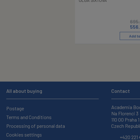
OLGA SIXTOVÁ
695
556
Add to
All about buying
Contact
Academia Bo
Postage
Na Florenci 3
Terms and Conditions
110 00 Praha 1
Processing of personal data
Czech Republ
Cookies settings
+420 221 