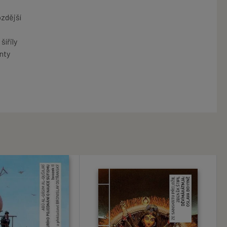
ozdější
šířily
enty