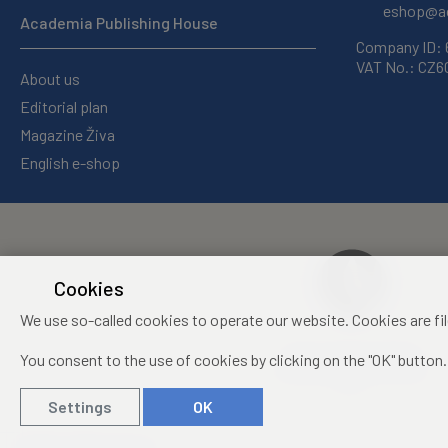
eshop@ac
Academia Publishing House
Company ID:
VAT No.: CZ
About us
Editorial plan
Magazine Živa
English e-shop
Cookies
We use so-called cookies to operate our website. Cookies are fi
Centre of Administration
You consent to the use of cookies by clicking on the "OK" button.
and Operations of the CAS,
v. v. i.
Settings
OK