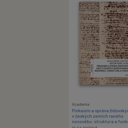
Academia
Pinkasim a správa židovský
v českých zemích raného
novověku: struktura a fun