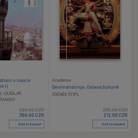
ednání o nauce
Academia
k I)
Dévímáhátmja: Oslava bohyně
AL-QUŠAJRÍ
,
ZDENĚK ŠTIPL
TŘANSKÝ
450.00
CZK
265.00
CZK
360.00
CZK
212.00
CZK
Add to basket
Add to basket