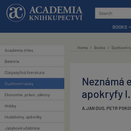
Skip to main content
BOOKS
Home
Books
Duchovní n
Academia titles
Beletrie
Cizojazyčná literatura
Neznámá e
Duchovní nauky
apokryfy I.
Ekonomie, právo, zákony
Hobby
A.JAN DUS
,
PETR POKO
Hudebniny, zpěvníky
Jazykové učebnice