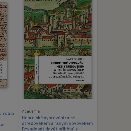
Academia
ch obcí
Hebrejské vyprávění mezi
středověkem a raným novověkem
kce
Devadesát devět příběhů z