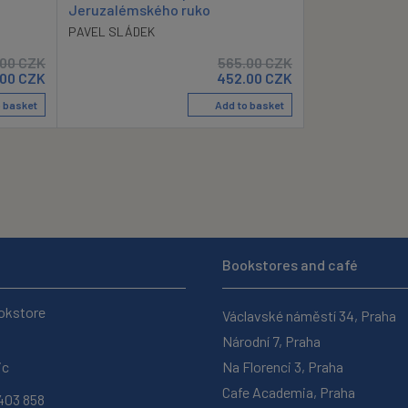
Jeruzalémského ruko
PAVEL SLÁDEK
.00
CZK
565.00
CZK
.00
CZK
452.00
CZK
 basket
Add to basket
Bookstores and café
okstore
Václavské náměstí 34, Praha
Národní 7, Praha
ic
Na Florenci 3, Praha
Cafe Academia, Praha
403 858