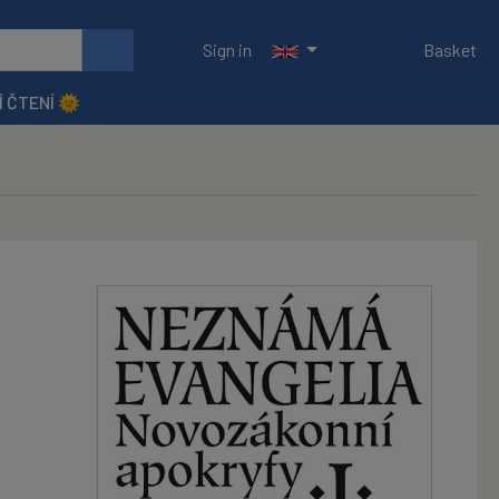
Sign in
Basket
Í ČTENÍ 🌞