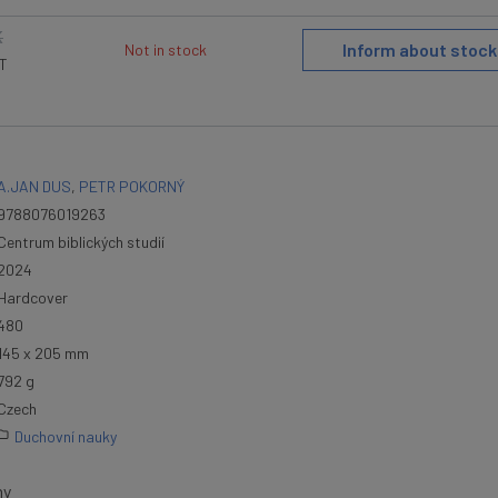
K
Inform about stock
Not in stock
AT
A.JAN DUS
,
PETR POKORNÝ
9788076019263
Centrum biblických studií
2024
Hardcover
480
145 x 205 mm
792 g
Czech
Duchovní nauky
hy