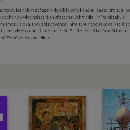
 texty, jež nebyly zařazeny do biblického kánonu, často pro svůj p
 odchylný výklad nejstarších křesťanských tradic. Kniha obsahuje
ím smyslu slova, tedy spisy evangelijního typu nebo takové, které se 
 vznikaly do konce 2. století po Kr. Patří mezi ně i nejstarší fragm
ámé Tomášovo evangelium..