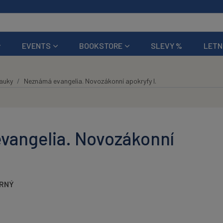
EVENTS
BOOKSTORE
SLEVY %
LETN
auky
Neznámá evangelia. Novozákonní apokryfy I.
vangelia. Novozákonní
RNÝ