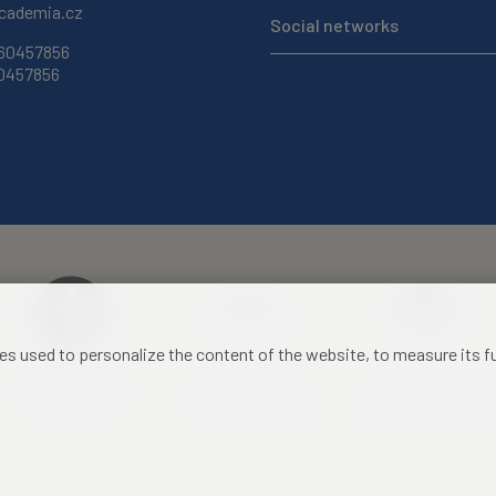
ademia.cz
Social networks
 60457856
60457856
les used to personalize the content of the website, to measure its 
Czech Academy of
Castle Hotel Liblice
Zámecký hotel Třešť
Sciences
conference centre
konferenční centrum