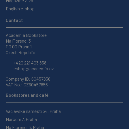
Magazine Živa
English e-shop
Contact
Academia Bookstore
Na Florenci 3
110 00 Praha 1
Czech Republic
+420 221 403 858
eshop@academia.cz
Company ID: 60457856
VAT No.: CZ60457856
Bookstores and café
Václavské náměstí 34, Praha
Národní 7, Praha
Na Florenci 3, Praha