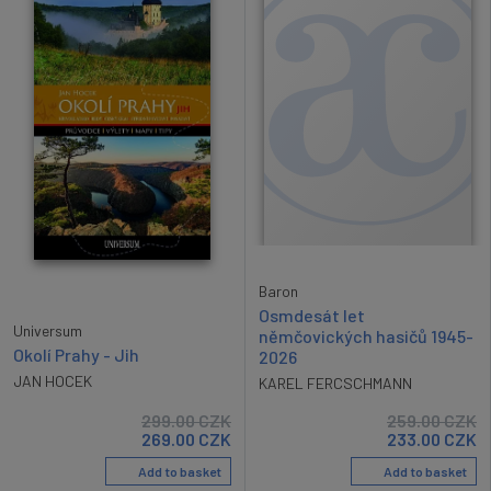
Baron
Osmdesát let
Universum
němčovických hasičů 1945-
Okolí Prahy - Jih
2026
JAN HOCEK
KAREL FERCSCHMANN
299.00
CZK
259.00
CZK
269.00
CZK
233.00
CZK
Add to basket
Add to basket