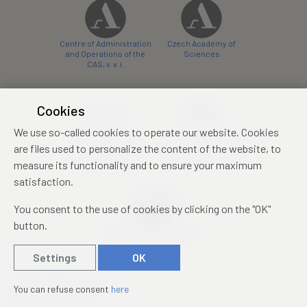
Centre of Administration
Czech Academy of
and Operations of the
Sciences
CAS, v. v. i.
Cookies
We use so-called cookies to operate our website. Cookies
Castle Hotel Liblice
Zámecký hotel Třešť
are files used to personalize the content of the website, to
conference centre
konferenční centrum
measure its functionality and to ensure your maximum
satisfaction.
You consent to the use of cookies by clicking on the "OK"
button.
Mezinárodní identifikační
průkaz studenta
Settings
OK
© 2019 – 2026
Academia
You can refuse consent
here
Created by
sna
pp
s!