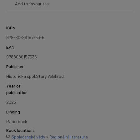
Add to favourites
ISBN
978-80-86157-53-5
EAN
9788086157535
Publisher
Historická spol.Starý Velehrad
Year of
publication
2023
Binding
Paperback
Book locations
Společenské vědy
»
Regionální literatura