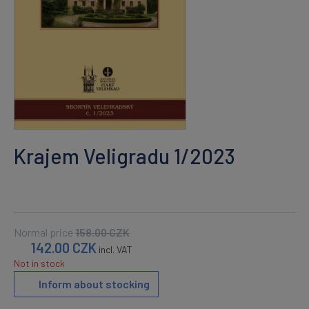
Krajem Veligradu 1/2023
Normal price
158.00
CZK
142.00
CZK
incl. VAT
Not in stock
Inform about stocking