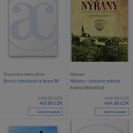
Statutární město Brno
Machart
Brno v minulosti a dnes 38
Nýřany - historie města
RADKA KINKOROVÁ
459.00
CZK
449.00
CZK
413.00
CZK
404.00
CZK
Add to basket
Add to basket