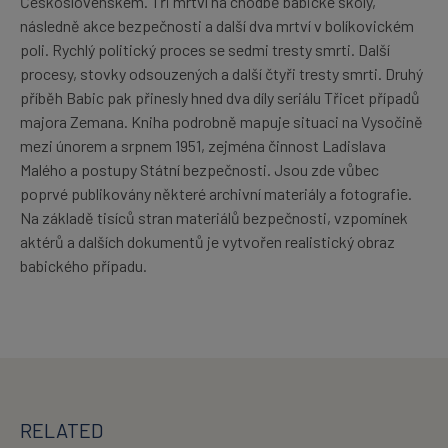
Československem. Tři mrtví na chodbě babické školy,
následně akce bezpečnosti a další dva mrtví v bolíkovickém
poli. Rychlý politický proces se sedmi tresty smrti. Další
procesy, stovky odsouzených a další čtyři tresty smrti. Druhý
příběh Babic pak přinesly hned dva díly seriálu Třicet případů
majora Zemana. Kniha podrobně mapuje situaci na Vysočině
mezi únorem a srpnem 1951, zejména činnost Ladislava
Malého a postupy Státní bezpečnosti. Jsou zde vůbec
poprvé publikovány některé archivní materiály a fotografie.
Na základě tisíců stran materiálů bezpečnosti, vzpomínek
aktérů a dalších dokumentů je vytvořen realistický obraz
babického případu.
RELATED