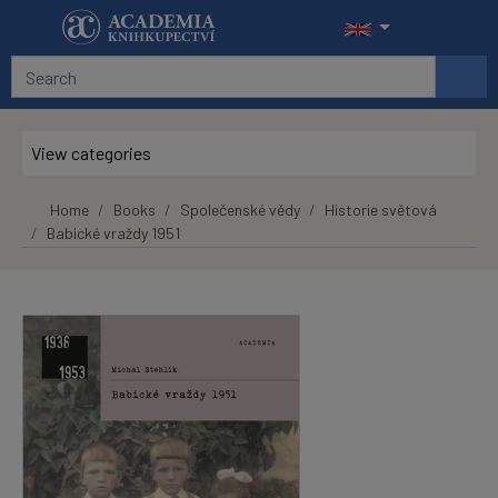
Skip to main content
View categories
Home
Books
Společenské vědy
Historie světová
Babické vraždy 1951