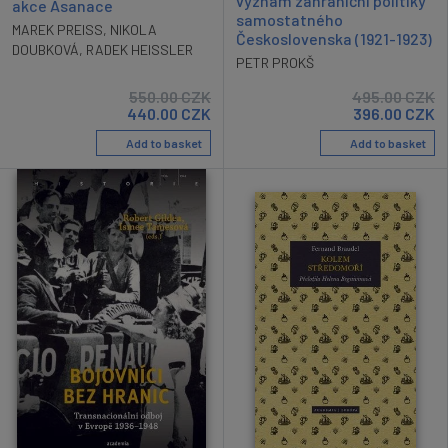
význam zahraniční politiky
akce Asanace
samostatného
MAREK PREISS
,
NIKOLA
Československa (1921-1923)
DOUBKOVÁ
,
RADEK HEISSLER
PETR PROKŠ
550.00
CZK
495.00
CZK
440.00
CZK
396.00
CZK
Add to basket
Add to basket