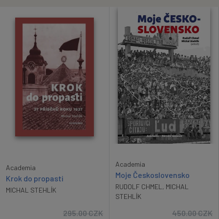
Academia
Academia
Moje Československo
Krok do propasti
RUDOLF CHMEL
,
MICHAL
MICHAL STEHLÍK
STEHLÍK
295.00
CZK
450.00
CZK