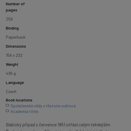
Number of
pages
256
Binding
Paperback
Dimensions
156 x 232
Weight
436 g
Language
Czech
Book locations
Společenské vědy
»
Historie světová
Academia titles
Babický případ z července 1951 otřásl celým tehdejším