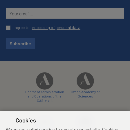
I agree to
processing of personal data
Subscribe
Centre of Administration
Czech Academy of
and Operations of the
Sciences
CAS, v. v. i.
Cookies
We use so-called cookies to operate our website. Cookies