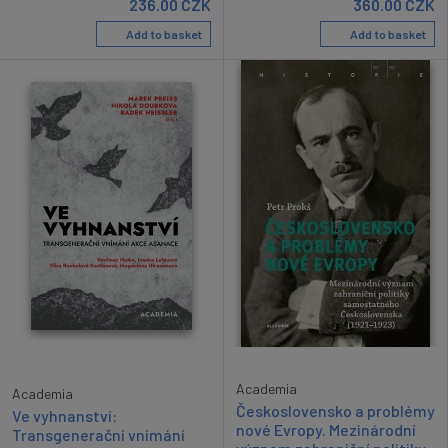
236.00
CZK
360.00
CZK
Add to basket
Add to basket
Academia
Academia
Československo a problémy
Ve vyhnanství:
nové Evropy. Mezinárodní
Transgenerační vnímání