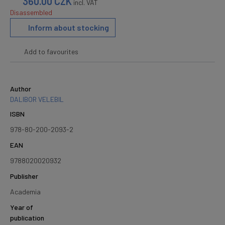
360.00
CZK
incl. VAT
Disassembled
Inform about stocking
Add to favourites
Author
DALIBOR VELEBIL
ISBN
978-80-200-2093-2
EAN
9788020020932
Publisher
Academia
Year of
publication