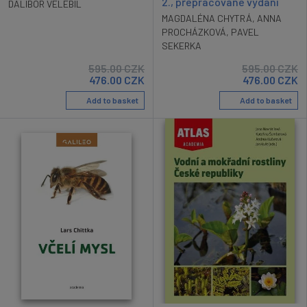
2., přepracované vydání
DALIBOR VELEBIL
MAGDALÉNA CHYTRÁ
,
ANNA
PROCHÁZKOVÁ
,
PAVEL
SEKERKA
595.00
CZK
595.00
CZK
476.00
CZK
476.00
CZK
Add to basket
Add to basket