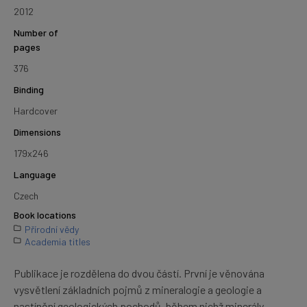
2012
Number of
pages
376
Binding
Hardcover
Dimensions
179x246
Language
Czech
Book locations
Přírodní vědy
Academia titles
Publikace je rozdělena do dvou částí. První je věnována
vysvětlení základních pojmů z mineralogie a geologie a
nastínění geologických pochodů, během nichž minerály