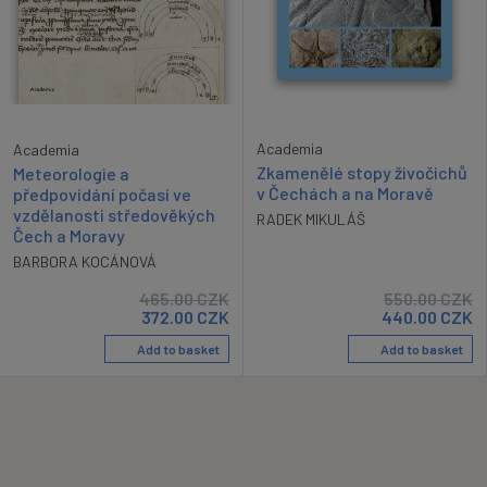
Academia
Academia
Zkamenělé stopy živočichů
Meteorologie a
v Čechách a na Moravě
předpovídání počasí ve
vzdělanosti středověkých
RADEK MIKULÁŠ
Čech a Moravy
BARBORA KOCÁNOVÁ
465.00
CZK
550.00
CZK
372.00
CZK
440.00
CZK
Add to basket
Add to basket