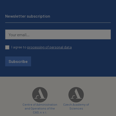
Newsletter subscription
I agree to
processing of personal data
Subscribe
Centre of Administration
Czech Academy of
and Operations of the
Sciences
CAS, v. v. i.