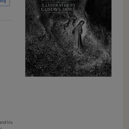
ing
and his
l