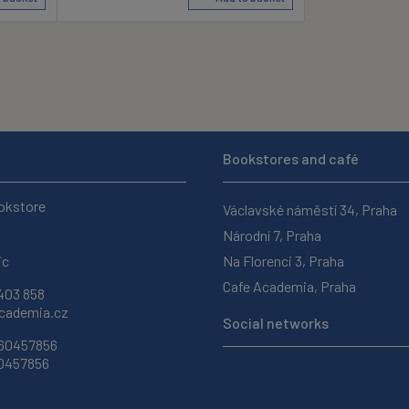
Bookstores and café
okstore
Václavské náměstí 34, Praha
Národní 7, Praha
ic
Na Florenci 3, Praha
Cafe Academia, Praha
403 858
ademia.cz
Social networks
 60457856
60457856