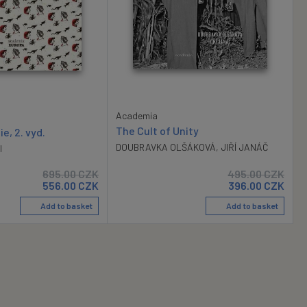
Academia
The Cult of Unity
e, 2. vyd.
DOUBRAVKA OLŠÁKOVÁ
,
JIŘÍ JANÁČ
I
695.00
CZK
495.00
CZK
556.00
CZK
396.00
CZK
Add to basket
Add to basket