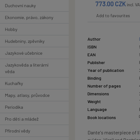
773.00
CZK
incl. V
Duchovní nauky
Add to favourites
Ekonomie, právo, zákony
Hobby
Author
Hudebniny, zpěvníky
ISBN
Jazykové učebnice
EAN
Publisher
Jazykověda a literární
Year of publication
věda
Binding
Kuchařky
Number of pages
Dimensions
Mapy, atlasy, průvodce
Weight
Periodika
Language
Book locations
Pro děti a mládež
Přírodní vědy
Dante's masterpiece of li
guides, Virgil and Beatric