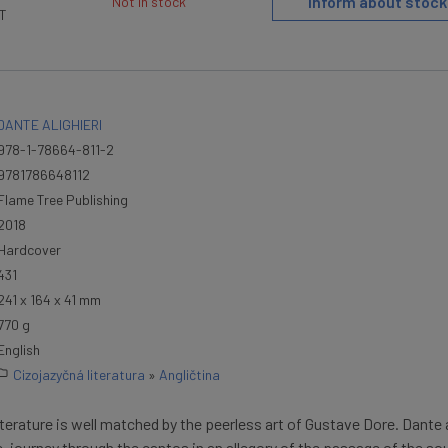
Inform about stock
Not in stock
AT
DANTE ALIGHIERI
978-1-78664-811-2
9781786648112
Flame Tree Publishing
2018
Hardcover
431
241 x 164 x 41 mm
770 g
English
Cizojazyčná literatura
»
Angličtina
terature is well matched by the peerless art of Gustave Dore. Dante 
e, journey through the cantos in an allegory of the passage of the sou