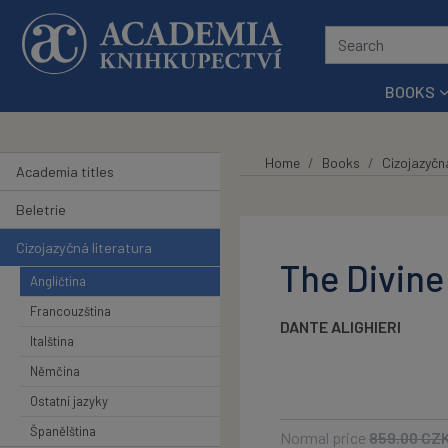
Skip to main content
BOOKS
Home
Books
Cizojazyčná
Academia titles
Beletrie
Cizojazyčná literatura
The Divin
Angličtina
Francouzština
DANTE ALIGHIERI
Italština
Němčina
Ostatní jazyky
Španělština
Normal price
859.00
CZ