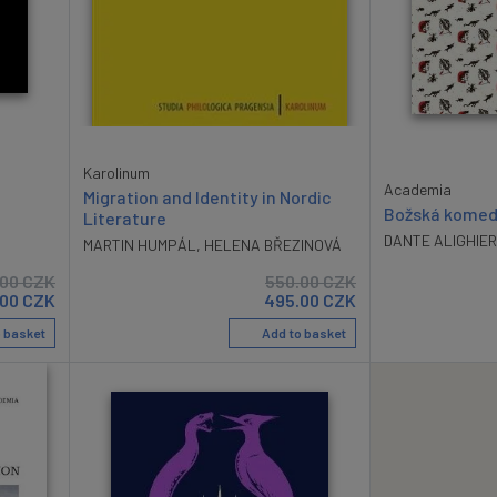
Karolinum
Academia
Migration and Identity in Nordic
Božská komedi
Literature
DANTE ALIGHIER
MARTIN HUMPÁL
,
HELENA BŘEZINOVÁ
.00
CZK
550.00
CZK
.00
CZK
495.00
CZK
 basket
Add to basket