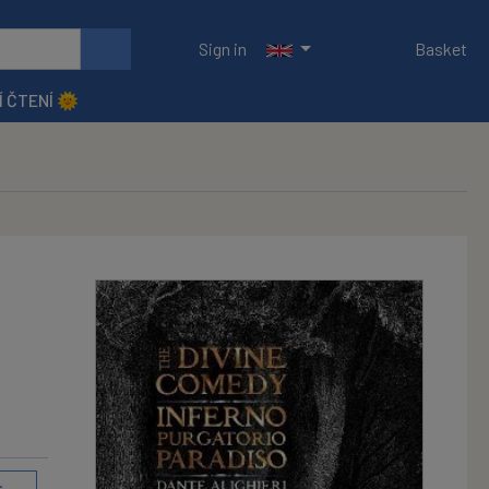
Sign in
Basket
Í ČTENÍ 🌞