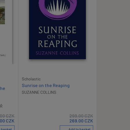
Scholastic
Sunrise on the Reaping
the
SUZANNE COLLINS
ÁŘ
.00
CZK
299.00
CZK
.00
CZK
269.00
CZK
 basket
Add to basket