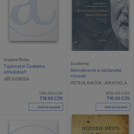
Imagine Media
Academia
Tajemství Českého
Demokracie a občanské
středohoří
ctnosti
JIŘÍ SVOBODA
PETR HLAVÁČEK
,
JAN KYSELA
799.00
CZK
895.00
CZK
719.00
CZK
716.00
CZK
Add to basket
Add to basket