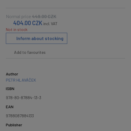
Normal price
449.00
CZK
404.00
CZK
incl. VAT
Not in stock
Inform about stocking
Add to favourites
Author
PETR HLAVÁČEK
ISBN
978-80-87884-13-3
EAN
9788087884133
Publisher