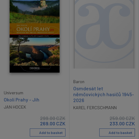
Baron
Osmdesát let
Universum
němčovických hasičů 1945-
Okolí Prahy - Jih
2026
JAN HOCEK
KAREL FERCSCHMANN
299.00
CZK
259.00
CZK
269.00
CZK
233.00
CZK
Add to basket
Add to basket