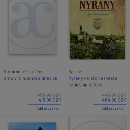
Statutární město Brno
Machart
Brno v minulosti a dnes 38
Nýřany - historie města
RADKA KINKOROVÁ
459.00
CZK
449.00
CZK
413.00
CZK
404.00
CZK
Add to basket
Add to basket