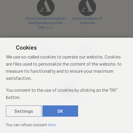
Centre of Administration
Czech Academy of
and Operations of the
Sciences
CAS, v. v. i.
Cookies
We use so-called cookies to operate our website. Cookies
Castle Hotel Liblice
Zámecký hotel Třešť
are files used to personalize the content of the website, to
conference centre
konferenční centrum
measure its functionality and to ensure your maximum
satisfaction.
You consent to the use of cookies by clicking on the "OK"
button.
Mezinárodní identifikační
průkaz studenta
Settings
OK
© 2019 – 2026
Academia
You can refuse consent
here
Created by
sna
pp
s!