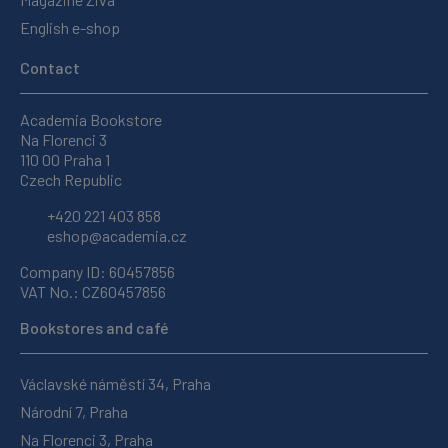
English e-shop
Contact
Academia Bookstore
Na Florenci 3
110 00 Praha 1
Czech Republic
+420 221 403 858
eshop@academia.cz
Company ID: 60457856
VAT No.: CZ60457856
Bookstores and café
Václavské náměstí 34, Praha
Národní 7, Praha
Na Florenci 3, Praha