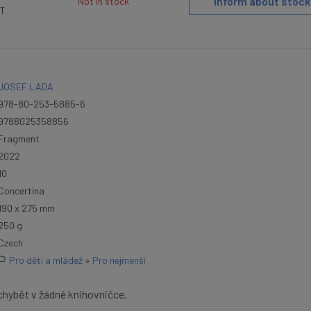
Inform about stock
Not in stock
AT
JOSEF LADA
978-80-253-5885-6
9788025358856
Fragment
2022
10
Concertina
190 x 275 mm
250 g
Czech
Pro děti a mládež
»
Pro nejmenší
 chybět v žádné knihovničce.