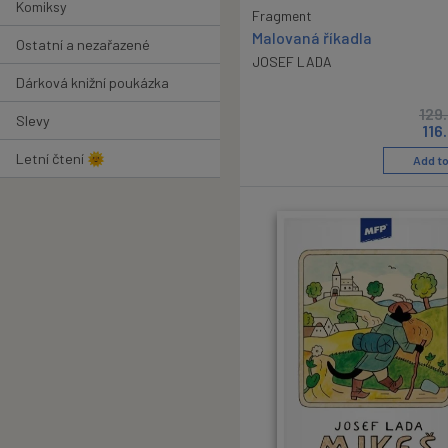
Komiksy
Fragment
Malovaná říkadla
Ostatní a nezařazené
JOSEF LADA
Dárková knižní poukázka
129
Slevy
116
Letní čtení 🌞
Add to