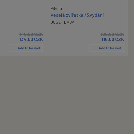
Pikola
Veselá zvířátka /3.vydání
JOSEF LADA
149.00
CZK
129.00
CZK
134.00
CZK
116.00
CZK
Add to basket
Add to basket