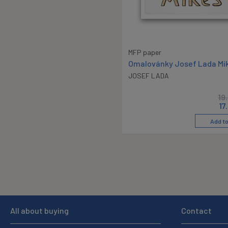
MFP paper
Omalovánky Josef Lada Mi
JOSEF LADA
19
17
Add to
All about buying
Contact