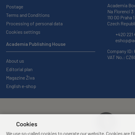
Academia Bo
Postage
Na Florenci 3
Terms and Conditions
110 00 Praha 1
Processing of personal data
Czech Republ
Cookies settings
+420 221 
eshop@ac
Academia Publishing House
Company ID:
VAT No.: CZ
About us
Editorial plan
Magazine Živa
English e-shop
Cookies
We use so-called cookies to operate our website. Cookies are fi