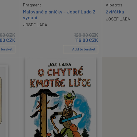
Fragment
Albatros
Malované písničky – Josef Lada 2.
Zvířátka
vydání
JOSEF LADA
JOSEF LADA
.00
CZK
129.00
CZK
.00
CZK
116.00
CZK
 basket
Add to basket