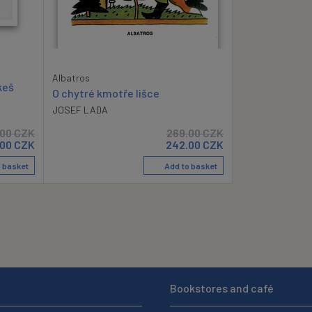
Albatros
keš
O chytré kmotře lišce
JOSEF LADA
.00
CZK
269.00
CZK
.00
CZK
242.00
CZK
 basket
Add to basket
Bookstores and café