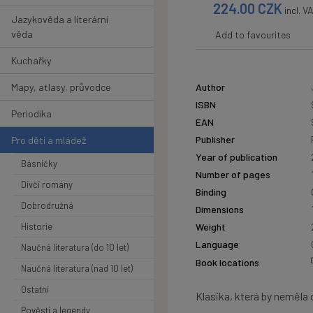
224.00
CZK
incl. V
Jazykověda a literární
věda
Add to favourites
Kuchařky
Mapy, atlasy, průvodce
Author
ISBN
Periodika
EAN
Publisher
Pro děti a mládež
Year of publication
Básničky
Number of pages
Dívčí romány
Binding
Dobrodružná
Dimensions
Historie
Weight
Language
Naučná literatura (do 10 let)
Book locations
Naučná literatura (nad 10 let)
Ostatní
Klasika, která by neměla
Pověsti a legendy