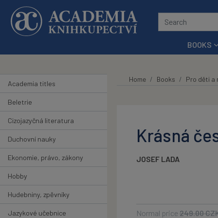
Skip to main content
BOOKS
Home
Books
Pro děti a
Academia titles
Beletrie
Cizojazyčná literatura
Krásná čes
Duchovní nauky
Ekonomie, právo, zákony
JOSEF LADA
Hobby
Hudebniny, zpěvníky
Normal price
249.00
CZ
Jazykové učebnice