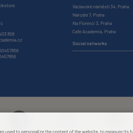
okstore
Václavské náměstí 34, Praha
Národní 7, Praha
ic
Na Florenci 3, Praha
Cafe Academia, Praha
403 858
ademia.cz
Social networks
 60457856
60457856
les used to personalize the content of the website, to measure its 