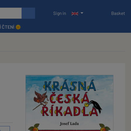
Sign in
Basket
Í ČTENÍ 🌞