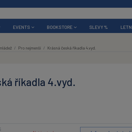
EVENTS
BOOKSTORE
SLEVY %
LETN
 mládež
Pro nejmenší
Krásná česká říkadla 4.vyd.
ká říkadla 4.vyd.
K