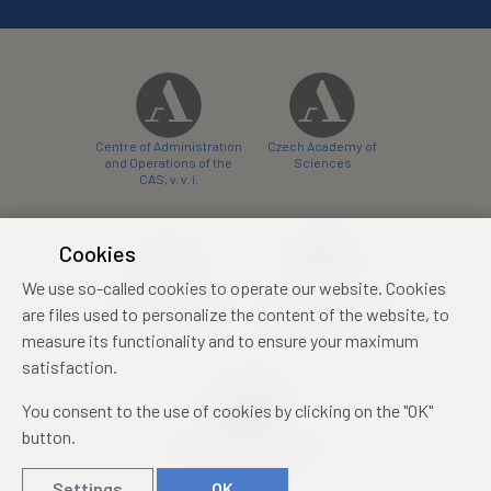
Centre of Administration
Czech Academy of
and Operations of the
Sciences
CAS, v. v. i.
Cookies
We use so-called cookies to operate our website. Cookies
Castle Hotel Liblice
Zámecký hotel Třešť
are files used to personalize the content of the website, to
conference centre
konferenční centrum
measure its functionality and to ensure your maximum
satisfaction.
You consent to the use of cookies by clicking on the "OK"
button.
Mezinárodní identifikační
průkaz studenta
Settings
OK