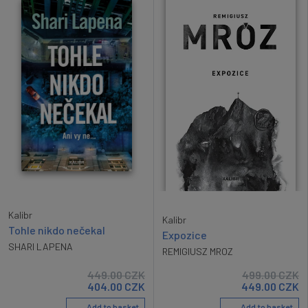
Kalibr
Kalibr
Tohle nikdo nečekal
Expozice
SHARI LAPENA
REMIGIUSZ MROZ
449.00
CZK
499.00
CZK
404.00
CZK
449.00
CZK
Add to basket
Add to basket