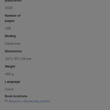
publication
2023
Number of
pages
408
Binding
Hardcover
Dimensions
207 x 137 x 39 mm
Weight
466 g
Language
Czech
Book locations
Beletrie
»
Detektivky a krimi