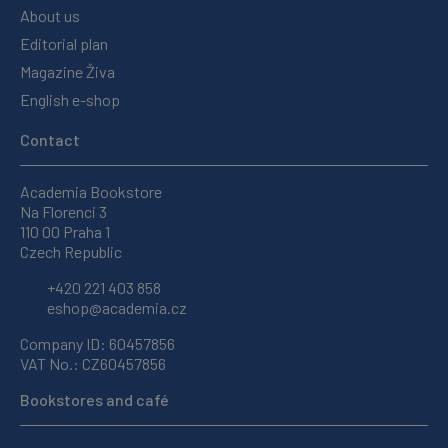
About us
Editorial plan
Magazine Živa
English e-shop
Contact
Academia Bookstore
Na Florenci 3
110 00 Praha 1
Czech Republic
+420 221 403 858
eshop@academia.cz
Company ID: 60457856
VAT No.: CZ60457856
Bookstores and café