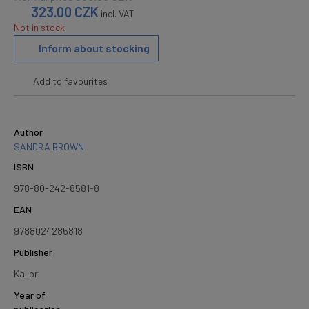
323.00
CZK
incl. VAT
Not in stock
Inform about stocking
Add to favourites
Author
SANDRA BROWN
ISBN
978-80-242-8581-8
EAN
9788024285818
Publisher
Kalibr
Year of