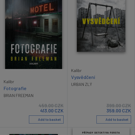
Kalibr
Vysvědčení
Kalibr
URBAN ZLÝ
Fotografie
BRIAN FREEMAN
459.00
CZK
399.00
CZK
413.00
CZK
359.00
CZK
Add to basket
Add to basket