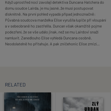
Když uprostřed noci zavolají detektiva Duncana Hatchera do
domu soudce Lairda, je mu jasné, že musí postupovat
diskrétně. Na první pohled vypadá případ jednoznačně:
Půvabná soudcova manželka Elise vyrušila lupiče při vloupání
a v sebeobraně ho zastřelila. Duncan však okamžitě pojme
podezření, že se vše událo jinak, než se mu Lairdovi snaží
namluvit. Zanedlouho Elise vyhledá Duncana osobně.
Neodolatelně ho přitahuje. A pak zničehonic Elise zmizí…
RELATED