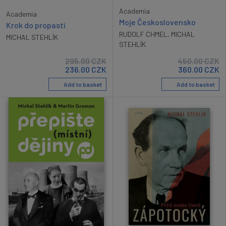
Academia
Academia
Moje Československo
Krok do propasti
RUDOLF CHMEL
,
MICHAL
MICHAL STEHLÍK
STEHLÍK
295.00
CZK
450.00
CZK
236.00
CZK
360.00
CZK
Add to basket
Add to basket