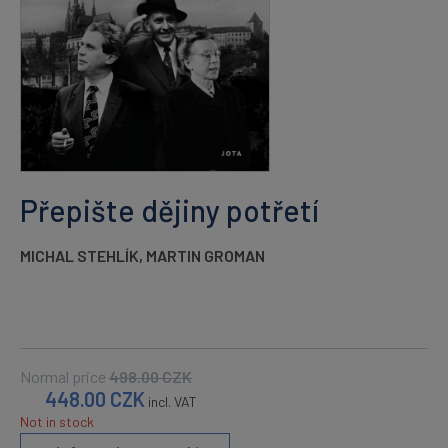
Přepište dějiny potřetí
MICHAL STEHLÍK
,
MARTIN GROMAN
Normal price
498.00
CZK
448.00
CZK
incl. VAT
Not in stock