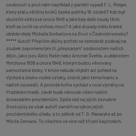
osobnosti a proč nám například z paměti vypadl F. L. Rieger,
který stál u většiny kroků české politiky 19. století? Kdo byli
skuteční vítězové února 1948 a jaké byly další osudy těch,
kteří se ocitli na vrcholu moci? A jaké dopady mělo krátké
období vlády Michaila Gorbačova na život v Československu?
***** Autoři Přepište dějiny potřetí se tentokrát podívají na
zoubek zapomenutým či „přepsaným“ osobnostem našich
dějin, jako jsou Alois Rašín nebo Antonín Švehla, a událostem
Mnichova 1938 a února 1948, kterým budou věnovány
samostatné bloky. V knize nebude chybět ani pohled na
Východ a česko-ruské vztahy, stejně jako téma hranic a
našich sousedů. A protože kniha vychází v roce výměny na
Pražském hradě, závěr bude věnován všem našim
dosavadním prezidentům. Spíše než na jejich zevrubné
životopisy se však autoři zaměří na výkon jejich
prezidentského úřadu, a to pěkně od T. G. Masaryka až po
Miloše Zemana. To všechno ve více než třiceti kapitolách.