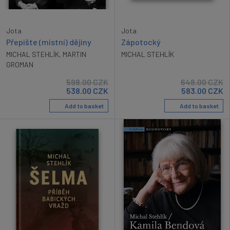
Jota
Jota
Přepište (místní) dějiny
Zápotocký
MICHAL STEHLÍK
,
MARTIN
MICHAL STEHLÍK
GROMAN
598.00
CZK
648.00
CZK
538.00
CZK
583.00
CZK
Add to basket
Add to basket