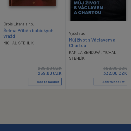
Orbis Litera s.r.o.
Šelma Příběh babických
Vyšehrad
vražd
Můj život s Václavem a
MICHAL STEHLÍK
Chartou
KAMILA BENDOVÁ
,
MICHAL
STEHLÍK
288.00
CZK
369.00
CZK
259.00
CZK
332.00
CZK
Add to basket
Add to basket