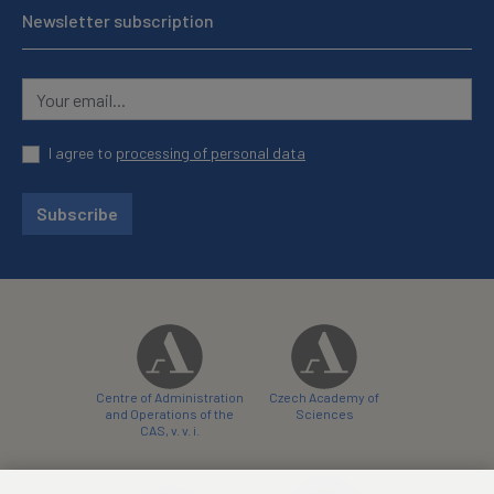
Newsletter subscription
I agree to
processing of personal data
Subscribe
Centre of Administration
Czech Academy of
and Operations of the
Sciences
CAS, v. v. i.