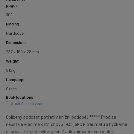
pages
304
Binding
Hardcover
Dimensions
237 x 169 x 28 mm
Weight
912 g
Language
Czech
Book locations
Společenské vědy
Oblíbený podcast potřetí v knižní podobě! ***** Proč se
neustále vracíme k Mnichovu 1938 jako k traumatu a hýčkáme
si pocit, že jsme byli zrazeni? Jak vnímáme historické