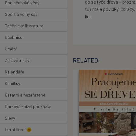
co se týče dřeva – prozr
Společenské vědy
tu i malé povídky. Obrazy,
Sport a volný čas
lidí.
Technická literatura
Učebnice
Umění
RELATED
Zdravotnictví
Kalendáře
Komiksy
Ostatní a nezařazené
Dárková knižní poukázka
Slevy
Letní čtení 🌞