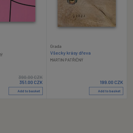
Grada
Všecky krásy dřeva
NÝ
MARTIN PATŘIČNÝ
390.00
CZK
351.00
CZK
199.00
CZK
Add to basket
Add to basket