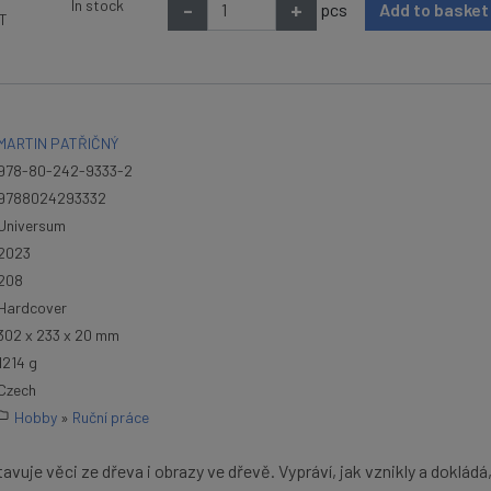
In stock
-
+
pcs
Add to baske
AT
MARTIN PATŘIČNÝ
978-80-242-9333-2
9788024293332
Universum
2023
208
Hardcover
302 x 233 x 20 mm
1214 g
Czech
Hobby
»
Ruční práce
vuje věci ze dřeva i obrazy ve dřevě. Vypráví, jak vznikly a dokládá,