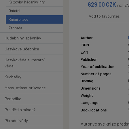
Křížovky, hádanky, hry
629.00
CZK
incl. V
Ostatní
Add to favourites
Ruční práce
Zahrada
Author
Hudebniny, zpěvníky
ISBN
Jazykové učebnice
EAN
Publisher
Jazykověda a literární
věda
Year of publication
Number of pages
Kuchařky
Binding
Mapy, atlasy, průvodce
Dimensions
Weight
Periodika
Language
Pro děti a mládež
Book locations
Přírodní vědy
Autor ve své knize předsta