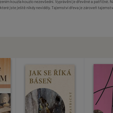
azením kouzla kouzlo nezevšední. Vyprávění je dřevěné a patřičné. N
 které jste ještě nikdy neviděly. Tajemství dřeva je zároveň tajemstv