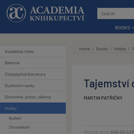
Skip to main content
BOOKS
Home
Books
Hobby
Academia titles
Beletrie
Cizojazyčná literatura
Tajemství 
Duchovní nauky
Ekonomie, právo, zákony
MARTIN PATŘIČNÝ
Hobby
Bydlení
Chovatelství
Normal price
699.00
CZ