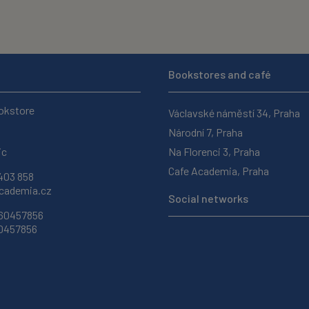
Bookstores and café
okstore
Václavské náměstí 34, Praha
Národní 7, Praha
ic
Na Florenci 3, Praha
Cafe Academia, Praha
403 858
ademia.cz
Social networks
 60457856
60457856