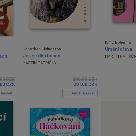
ISMC Bohemia
Umění dřeva
Jonathan Livingston
Jak se říká báseň
adní
MARTIN PATŘIČ
MARTIN PATŘIČNÝ
.00
CZK
290.00
CZK
.00
CZK
261.00
CZK
 basket
Add to basket