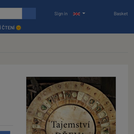
Sign in
Basket
Í ČTENÍ 🌞