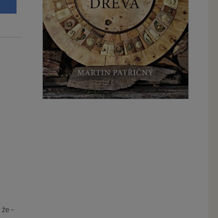
t
 že –