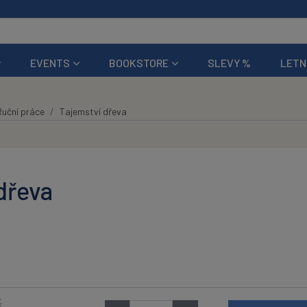
EVENTS
BOOKSTORE
SLEVY %
LETN
Ruční práce
Tajemství dřeva
dřeva
K