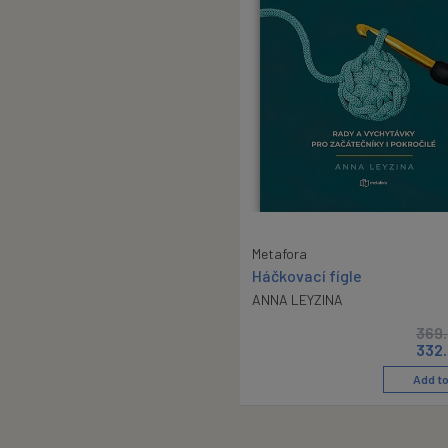
Metafora
Háčkovací fígle
ANNA LEYZINA
369
332
Add to