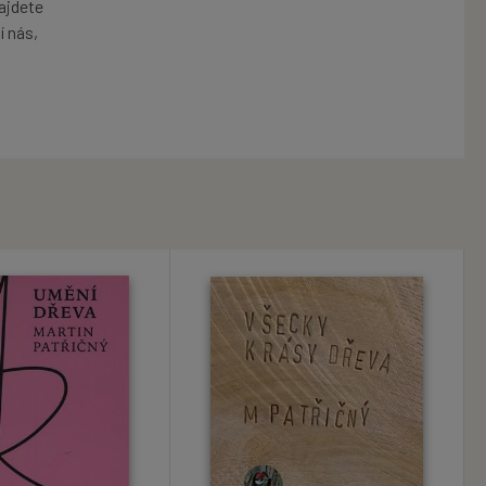
ajdete
í nás,