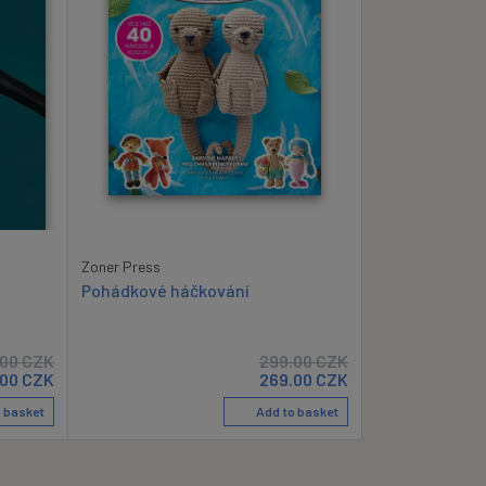
Zoner Press
Pohádkové háčkování
.00
CZK
299.00
CZK
.00
CZK
269.00
CZK
 basket
Add to basket