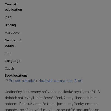
Year of
publication
2019
Binding
Hardcover
Number of
pages
368
Language
Czech
Book locations
Pro děti a mládež
»
Naučná literatura (nad 10 let)
Jedinečný ilustrovaný průvodce po lidské mysli pro děti. V
dobách antiky byli lidé přesvědčeni, že myslíme a cítíme
srdcem. Dnes už víme, že to, co jsme - myšlenky, emoce,
nápady - se děje uvnitř mozku, za neustálé spolupráce se