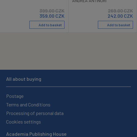
ANDREA ANTINORI
399.00
CZK
269.00
CZK
359.00
CZK
242.00
CZK
Add to basket
Add to basket
All about buying
Postage
Terms and Conditions
Processing of personal data
Cookies settings
Academia Publishing House