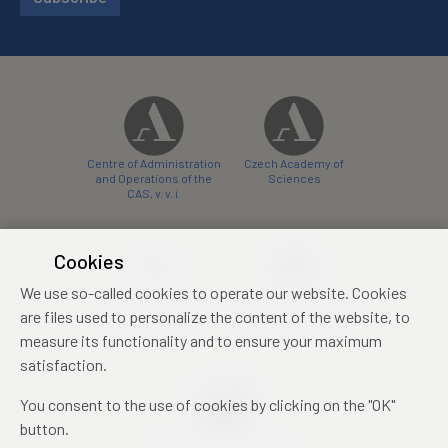
Centre of Administration
Czech Academy of
and Operations of the
Sciences
CAS, v. v. i.
Cookies
We use so-called cookies to operate our website. Cookies
Castle Hotel Liblice
Zámecký hotel Třešť
are files used to personalize the content of the website, to
conference centre
konferenční centrum
measure its functionality and to ensure your maximum
satisfaction.
You consent to the use of cookies by clicking on the "OK"
button.
Mezinárodní identifikační