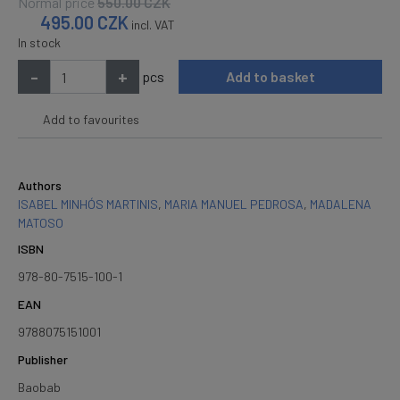
Normal price
550.00
CZK
495.00
CZK
incl. VAT
In stock
-
+
pcs
Add to basket
Add to favourites
Authors
ISABEL MINHÓS MARTINIS
,
MARIA MANUEL PEDROSA
,
MADALENA
MATOSO
ISBN
978-80-7515-100-1
EAN
9788075151001
Publisher
Baobab