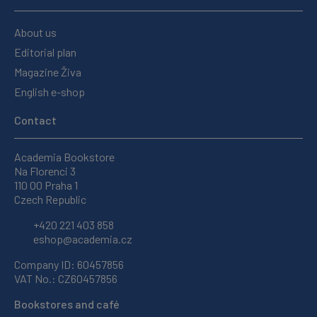
About us
Editorial plan
Magazine Živa
English e-shop
Contact
Academia Bookstore
Na Florenci 3
110 00 Praha 1
Czech Republic
+420 221 403 858
eshop@academia.cz
Company ID: 60457856
VAT No.: CZ60457856
Bookstores and café