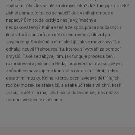
zbytkem těla. Jak se ale zrodí myšlenka? Jak funguje mozek?
Jak si pamatuje to, co se naučí? Jak vznikají emoce a
nápady? Čím to, že každý z nás je výjimečný a
neopakovatelný? Kniha vzešla ze spolupráce současných
ilustrátorů a autorů pro děti s neurovědci, filozofy a
psychology. Společně s nimi sledují, jak se mozek vyvíjí, a
odhalují neuvěřitelnou realitu, kterou si vytváří za pomoci
smyslů. Také se zabývají tím, jak funguje proces učení,
rozhodování a jednání, a hledají odpověď na otázku, jakým
způsobem navazujeme kontakt s ostatními lidmi, tedy s
ostatními mozky. Kniha, kterou ocení zvídavé děti i jejich
rodiče (mozek se stále učí), ale také učitelé a všichni, kteří
pracují s dětmi a mají chuť učit a dozvídat se jinak než za
pomoci wikipedie a učebnic.