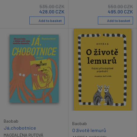
535.00
CZK
550.00
CZK
428.00
CZK
495.00
CZK
Add to basket
Add to basket
Baobab
Baobab
Já,chobotnice
O životě lemurů
MAGDALÉNA RUTOVÁ