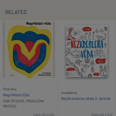
RELATED
Pink Box
Academia
Například růže
Nezkreslená věda 2. dotisk
ANA PESSOA
,
MADALENA
MATOSO
480.00
CZK
550.00
CZK