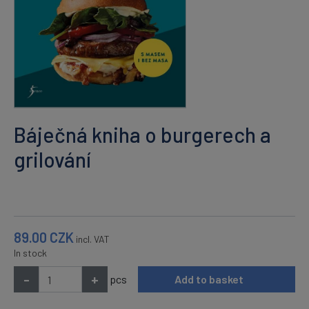
Báječná kniha o burgerech a
grilování
89.00
CZK
incl. VAT
In stock
-
+
pcs
Add to basket