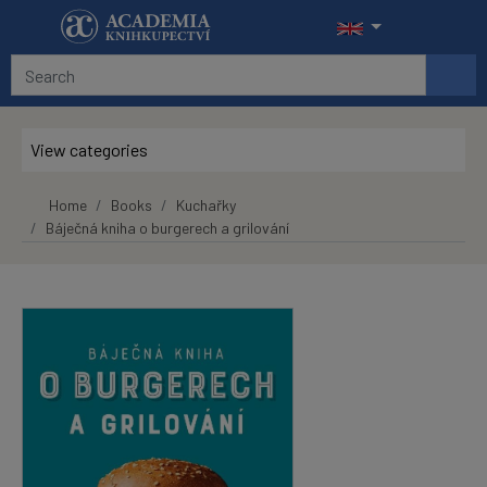
Skip to main content
View categories
Home
Books
Kuchařky
Báječná kniha o burgerech a grilování