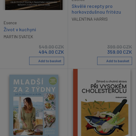
Skvělé recepty pro
horkovzdušnou fritézu
VALENTINA HARRIS
Esence
Život v kuchyni
MARTIN SVATEK
549.00
CZK
399.00
CZK
494.00
CZK
359.00
CZK
Add to basket
Add to basket