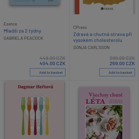
Esence
CPress
Mladší za 2 týdny
Zdravá a chutná strava při
GABRIELA PEACOCK
vysokém cholesterolu
SONJA CARLSSON
449.00
CZK
299.00
CZK
404.00
CZK
269.00
CZK
Add to basket
Add to basket