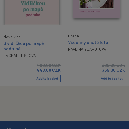
Grada
Nová vlna
Všechny chutě léta
S vidličkou po mapě
podruhé
PAVLÍNA BLAHOTOVÁ
DAGMAR HEŘTOVÁ
498.00
CZK
399.00
CZK
448.00
CZK
359.00
CZK
Add to basket
Add to basket