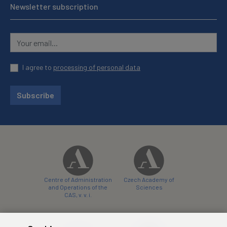
Newsletter subscription
I agree to
processing of personal data
Subscribe
Centre of Administration
Czech Academy of
and Operations of the
Sciences
CAS, v. v. i.