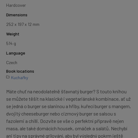
Hardcover
Dimensions
252 x 197 x 12 mm
Weight
514 g
Language
Czech
Book locations
Kuchařky
Máte chuť na neodolatelně šťavnatý burger? S touto knihou
se můžete těšit na klasické i vegetariánské kombinace, ať už
se jedná o burger se slaninou a hřiby, kuřecí burger s mangem,
dvojitý cheeseburger nebo cizrnový burger se salsou s
fazolemi a chilli. Dozvíte se vše o perfektní přípravě nejen
masa, ale také domácích housek, omáček a salátů. Nechybí
ani tipy na správné grilování, aby byl výsledný pokrm ještě