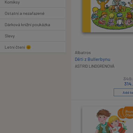
Komiksy
Ostatní a nezařazené
Dárková knižní poukázka
Slevy
Letní čtení 🌞
Albatros
Děti z Bullerbynu
ASTRID LINDGRENOVÁ
349
314
Add to