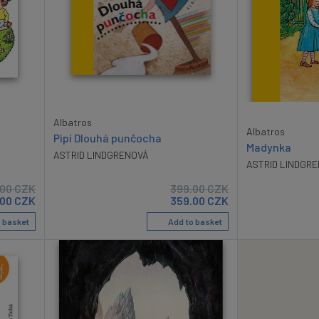
Albatros
Albatros
Pipi Dlouhá punčocha
Madynka
ASTRID LINDGRENOVÁ
ASTRID LINDGR
.00
CZK
399.00
CZK
.00
CZK
359.00
CZK
 basket
Add to basket