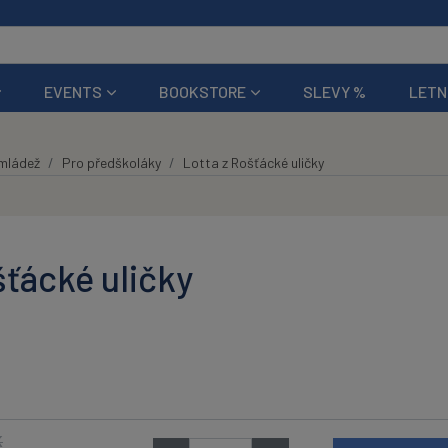
EVENTS
BOOKSTORE
SLEVY %
LETN
 mládež
Pro předškoláky
Lotta z Rošťácké uličky
šťácké uličky
K