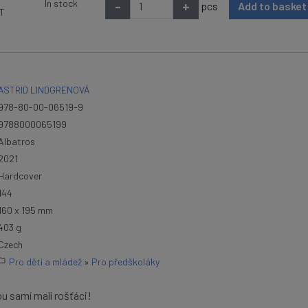
In stock
-
+
pcs
Add to baske
AT
ASTRID LINDGRENOVÁ
978-80-00-06519-9
9788000065199
Albatros
2021
Hardcover
144
160 x 195 mm
403 g
Czech
Pro děti a mládež
»
Pro předškoláky
sou samí malí rošťáci!