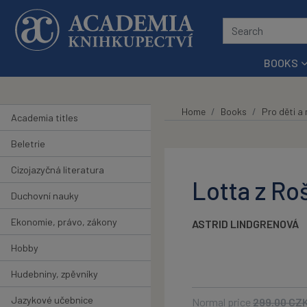
Skip to main content
BOOKS
Home
Books
Pro děti a
Academia titles
Beletrie
Cizojazyčná literatura
Lotta z Ro
Duchovní nauky
Ekonomie, právo, zákony
ASTRID LINDGRENOVÁ
Hobby
Hudebniny, zpěvníky
Jazykové učebnice
Normal price
299.00
CZ