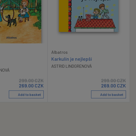
Albatros
Karkulín je nejlepší
ASTRID LINDGRENOVÁ
ENOVÁ
299.00
CZK
299.00
CZK
269.00
CZK
269.00
CZK
Add to basket
Add to basket