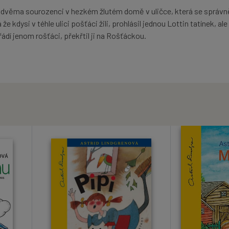
i a dvěma sourozenci v hezkém žlutém domě v uličce, která se správn
 kdysi v téhle ulici pošťáci žili, prohlásil jednou Lottin tatínek, ale
řádí jenom rošťáci, překřtil ji na Rošťáckou.