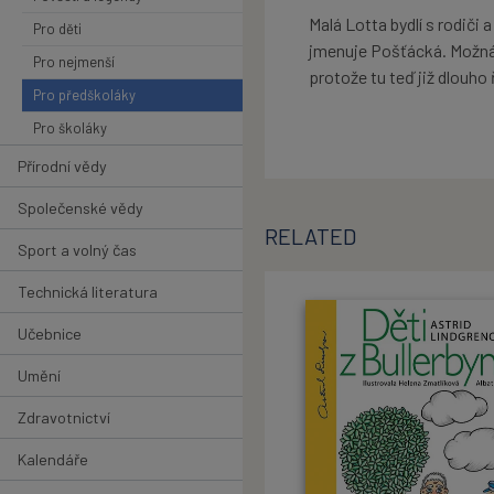
Malá Lotta bydlí s rodič
Pro děti
jmenuje Pošťácká. Možná že
Pro nejmenší
protože tu teď již dlouho 
Pro předškoláky
Pro školáky
Přírodní vědy
Společenské vědy
RELATED
Sport a volný čas
Technická literatura
Učebnice
Umění
Zdravotnictví
Kalendáře