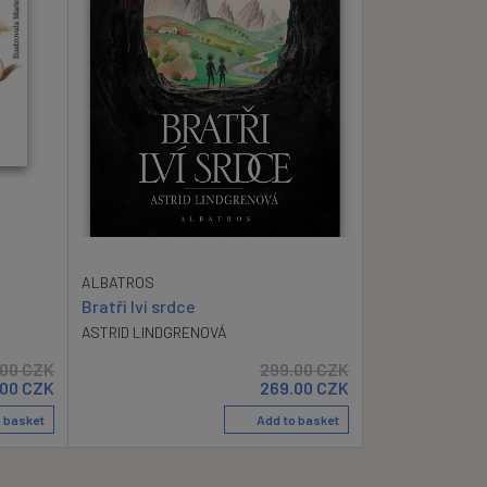
ALBATROS
Bratři lví srdce
ASTRID LINDGRENOVÁ
.00
CZK
299.00
CZK
.00
CZK
269.00
CZK
 basket
Add to basket