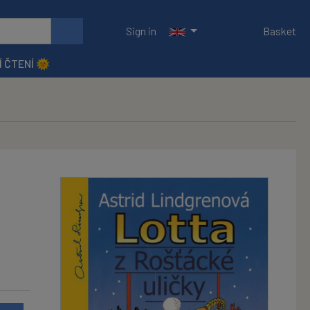
Sign in
Basket
Í ČTENÍ 🌞