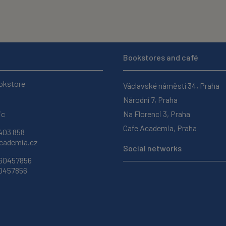
Bookstores and café
okstore
Václavské náměstí 34, Praha
Národní 7, Praha
ic
Na Florenci 3, Praha
Cafe Academia, Praha
403 858
ademia.cz
Social networks
 60457856
60457856