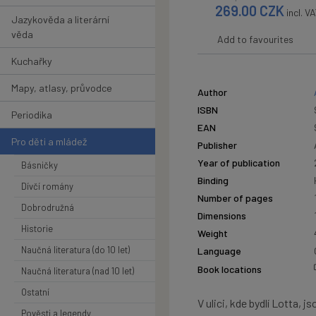
269.00
CZK
incl. V
Jazykověda a literární
věda
Add to favourites
Kuchařky
Mapy, atlasy, průvodce
Author
ISBN
Periodika
EAN
Pro děti a mládež
Publisher
Year of publication
Básničky
Binding
Dívčí romány
Number of pages
Dobrodružná
Dimensions
Historie
Weight
Naučná literatura (do 10 let)
Language
Book locations
Naučná literatura (nad 10 let)
Ostatní
V ulici, kde bydlí Lotta, j
Pověsti a legendy