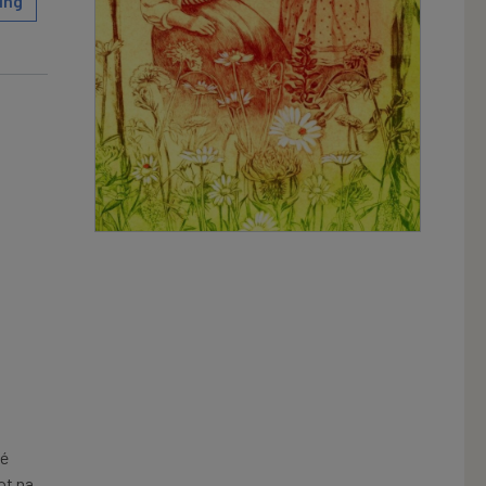
ing
mé
ot na