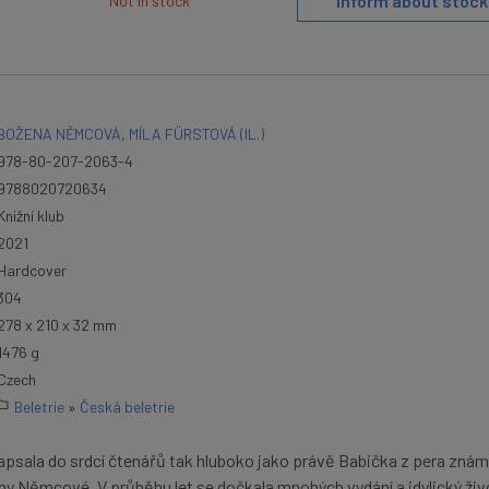
Inform about stock
Not in stock
BOŽENA NĚMCOVÁ
,
MÍLA FÜRSTOVÁ (IL.)
978-80-207-2063-4
9788020720634
Knižní klub
2021
Hardcover
304
278 x 210 x 32 mm
1476 g
Czech
Beletrie
»
Česká beletrie
apsala do srdcí čtenářů tak hluboko jako právě Babička z pera zná
y Němcové. V průběhu let se dočkala mnohých vydání a idylický živ