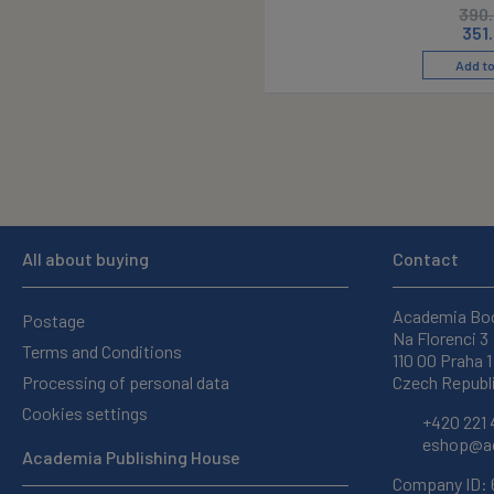
390
351
Add to
All about buying
Contact
Academia Bo
Postage
Na Florenci 3
Terms and Conditions
110 00 Praha 1
Processing of personal data
Czech Republ
Cookies settings
+420 221 
eshop@ac
Academia Publishing House
Company ID: