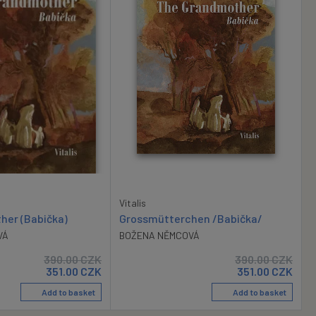
Vitalis
Grossmütterchen /Babička/
her (Babička)
BOŽENA NĚMCOVÁ
VÁ
390.00
CZK
390.00
CZK
351.00
CZK
351.00
CZK
Add to basket
Add to basket