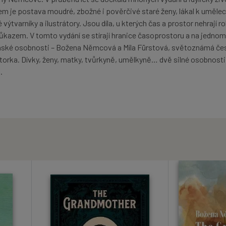
em je postava moudré, zbožné i pověrčivé staré ženy, lákal k uměl
ýtvarníky a ilustrátory. Jsou díla, u kterých čas a prostor nehrají rol
ůkazem. V tomto vydání se stírají hranice časoprostoru a na jedno
ženské osobnosti – Božena Němcová a Míla Fürstová, světoznámá če
rátorka. Dívky, ženy, matky, tvůrkyně, umělkyně… dvě silné osobnosti
.