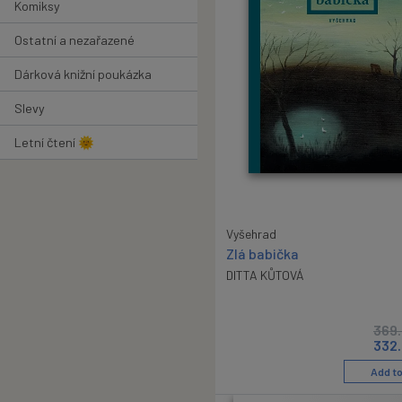
Komiksy
Ostatní a nezařazené
Dárková knižní poukázka
Slevy
Letní čtení 🌞
Vyšehrad
Zlá babička
DITTA KŮTOVÁ
369
332
Add to