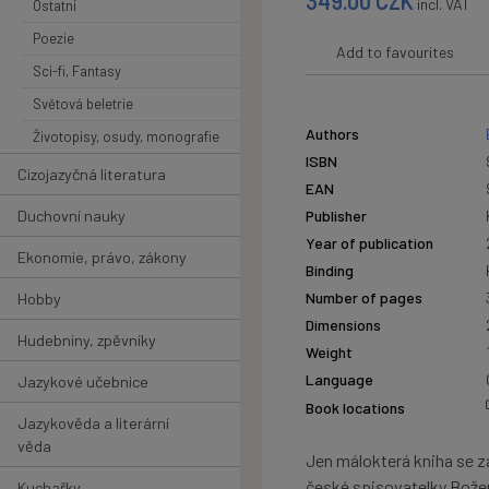
349.00
CZK
incl. VAT
Ostatní
Poezie
Add to favourites
Sci-fi, Fantasy
Světová beletrie
Authors
Životopisy, osudy, monografie
ISBN
Cizojazyčná literatura
EAN
Duchovní nauky
Publisher
Year of publication
Ekonomie, právo, zákony
Binding
Number of pages
Hobby
Dimensions
Hudebniny, zpěvníky
Weight
Language
Jazykové učebnice
Book locations
Jazykověda a literární
věda
Jen málokterá kniha se z
české spisovatelky Božen
Kuchařky