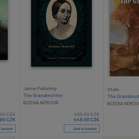
Jantar Publishing
Vitalis
The Grandmother
The Grandmot
BOŽENA NĚMCOVÁ
BOŽENA NĚMCO
.00
CZK
499.00
CZK
.00
CZK
449.00
CZK
 basket
Add to basket