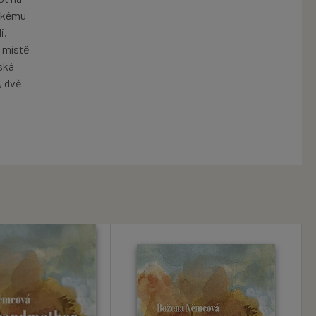
eckému
i.
m místě
ská
, dvě