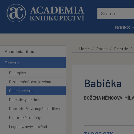
Skip to main content
BOOKS
Home
Books
Beletrie
Academia titles
Beletrie
Cestopisy
Babička
Cizojazyčná, dvojjazyčná
Česká beletrie
BOŽENA NĚMCOVÁ
,
MÍLA
Detektivky a krimi
Dobrodružství, napětí, thrillery
Historické romány
Legendy, mýty, pověsti