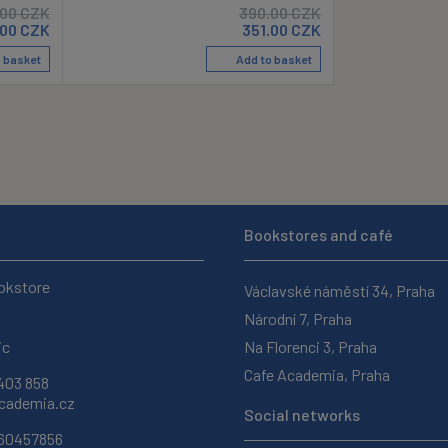
.00
CZK
390.00
CZK
.00
CZK
351.00
CZK
 basket
Add to basket
Bookstores and café
okstore
Václavské náměstí 34, Praha
Národní 7, Praha
ic
Na Florenci 3, Praha
Cafe Academia, Praha
403 858
ademia.cz
Social networks
 60457856