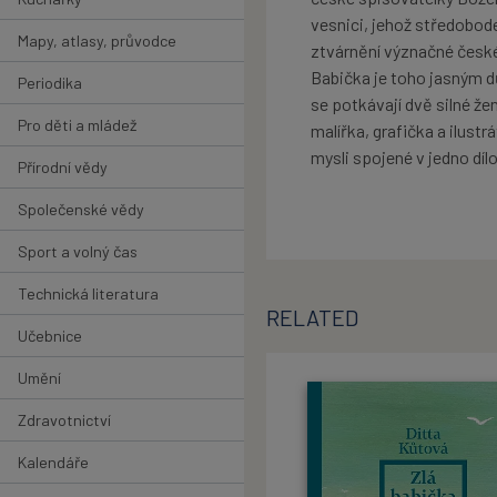
vesnici, jehož středobod
Mapy, atlasy, průvodce
ztvárnění význačné české v
Babička je toho jasným d
Periodika
se potkávají dvě silné 
Pro děti a mládež
malířka, grafička a ilust
mysli spojené v jedno dílo
Přírodní vědy
Společenské vědy
Sport a volný čas
Technická literatura
RELATED
Učebnice
Umění
Zdravotnictví
Kalendáře