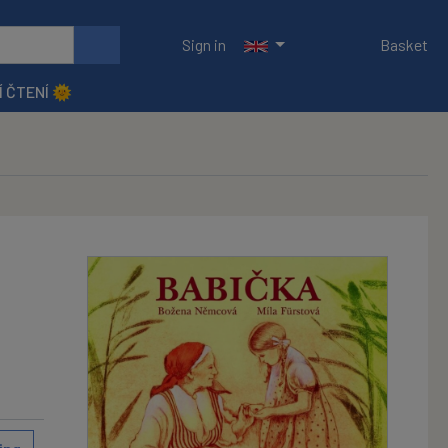
Sign in
Basket
Í ČTENÍ 🌞