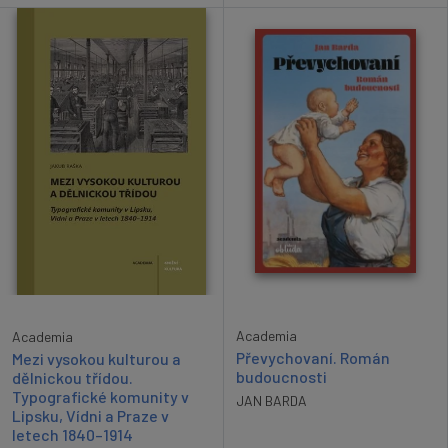
Academia
Academia
Převychovaní. Román
Mezi vysokou kulturou a
budoucnosti
dělnickou třídou.
Typografické komunity v
JAN BARDA
Lipsku, Vídni a Praze v
letech 1840–1914