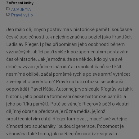
Zařazení knihy
ACADEMIA
Právě vyšlo
Jen málo dějinných postav má v historické paměti současné
české společnosti tak nejednoznačnou pozici jako František
Ladislav Rieger. I přes připomínání jeho osobnosti během
význačných jubileí patří spíše k pozapomenutým postavám
české historie. Jak je možné, že se někdo, kdo byl ve své
době nazýván „vůdcem národa“ a u spoluobčanů se těšil
nesmírné oblibě, začal poměrně rychle po své smrti vytrácet
z veřejného povědomí? Právě na tuto otázku se pokouší
odpovědět Pavel Máša. Autor nejprve sleduje Riegrův vztah k
historii, jeho podíl na formování české historické paměti a
jeho politiku paměti. Poté se věnuje Riegrově péči o vlastní
dějinný obraz a představuje různá média, jejichž
prostřednictvím chtěl Rieger formovat „image“ své veřejné
činnosti pro současníky i budoucí generace. Pozornost je
věnována také tomu, jak na Riegrův narativ reagovala