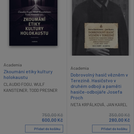
Academia
Academia
Zkoumání etiky kultury
Dobrovolný hasič vězněm v
holokaustu
Terezíně. Hasičstvo v
CLAUDIO FOGU
,
WULF
druhém odboji a paměti
KANSTEINER
,
TODD PRESNER
hasiče-odbojáře Josefa
Proch
IVETA KRPÁLKOVÁ
,
JAN KAREL
750,00
Kč
350,00
Kč
600,00
Kč
280,00
Kč
Přidat do košíku
Přidat do košíku