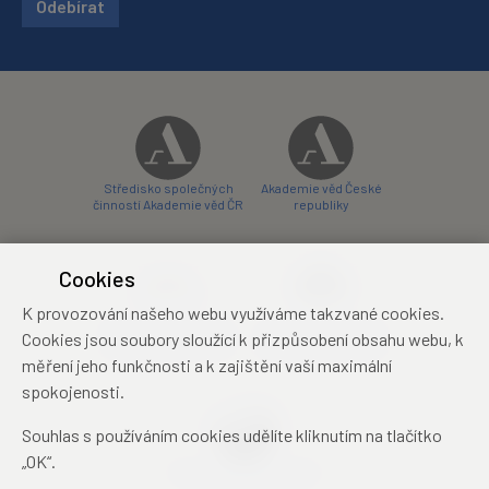
Odebírat
Středisko společných
Akademie věd České
činností Akademie věd ČR
republiky
Cookies
K provozování našeho webu využíváme takzvané cookies.
Zámecký hotel Liblice
Zámecký hotel Třešť
Cookies jsou soubory sloužící k přizpůsobení obsahu webu, k
konferenční centrum
konferenční centrum
měření jeho funkčnosti a k zajištění vaší maximální
spokojenosti.
Souhlas s používáním cookies udělíte kliknutím na tlačítko
„OK“.
Mezinárodní identifikační
průkaz studenta