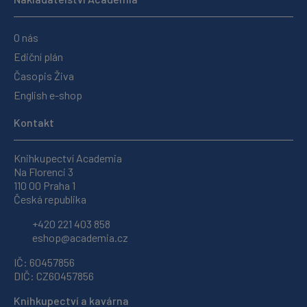
O nás
Ediční plán
Časopis Živa
English e-shop
Kontakt
Knihkupectví Academia
Na Florenci 3
110 00 Praha 1
Česká republika
+420 221 403 858
eshop@academia.cz
IČ: 60457856
DIČ: CZ60457856
Knihkupectví a kavárna