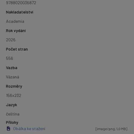
9788020036872
Nakladatelství
Academia
Rok vydání
2026
Počet stran
556
Vazba
Vázaná
Rozměry
156x232
Jazyk
čeština
Přílohy
Obálka ke stažení
[image/png, 1,0 MB]