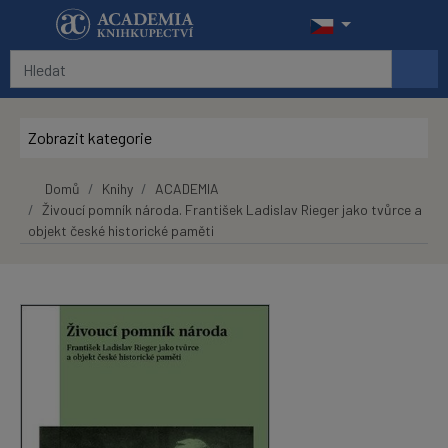
Přeskočit na hlavní obsah
Zobrazit kategorie
Domů
Knihy
ACADEMIA
Živoucí pomník národa. František Ladislav Rieger jako tvůrce a
objekt české historické paměti