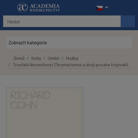
Přeskočit na hlavní obsah
Zobrazit kategorie
Domů
Knihy
Umění
Hudba
Troufalá libozvučnost Chromatismus a dvojí povaha trojzvuků