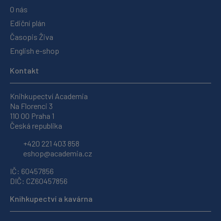
O nás
Ediční plán
Časopis Živa
English e-shop
Kontakt
Knihkupectví Academia
Na Florenci 3
110 00 Praha 1
Česká republika
+420 221 403 858
eshop@academia.cz
IČ: 60457856
DIČ: CZ60457856
Knihkupectví a kavárna