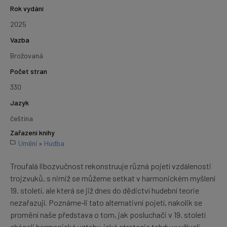
Rok vydání
2025
Vazba
Brožovaná
Počet stran
330
Jazyk
čeština
Zařazení knihy
Umění
»
Hudba
Troufalá libozvučnost rekonstruuje různá pojetí vzdálenosti
trojzvuků, s nimiž se můžeme setkat v harmonickém myšlení
19. století, ale která se již dnes do dědictví hudební teorie
nezařazují. Poznáme-li tato alternativní pojetí, nakolik se
promění naše představa o tom, jak posluchači v 19. století
chápali harmonické vztahy, jaké strategie tehdy využívali