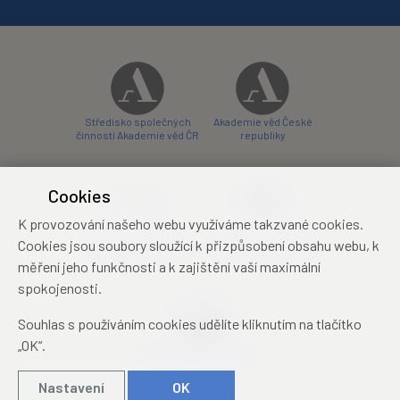
Středisko společných
Akademie věd České
činností Akademie věd ČR
republiky
Cookies
K provozování našeho webu využíváme takzvané cookies.
Zámecký hotel Liblice
Zámecký hotel Třešť
Cookies jsou soubory sloužící k přizpůsobení obsahu webu, k
konferenční centrum
konferenční centrum
měření jeho funkčnosti a k zajištění vaší maximální
spokojenosti.
Souhlas s používáním cookies udělíte kliknutím na tlačítko
„OK“.
Mezinárodní identifikační
průkaz studenta
Nastavení
OK