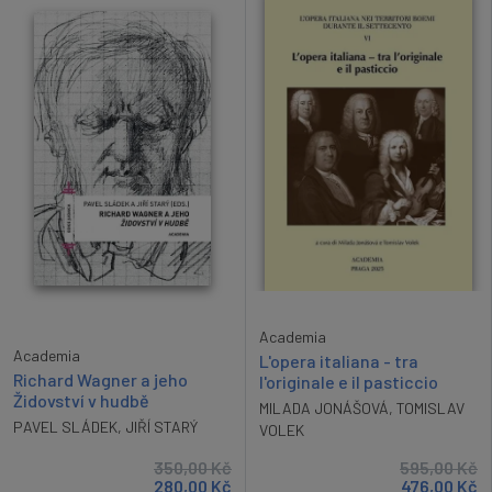
Academia
Academia
L'opera italiana - tra
Richard Wagner a jeho
l'originale e il pasticcio
Židovství v hudbě
MILADA JONÁŠOVÁ
,
TOMISLAV
PAVEL SLÁDEK
,
JIŘÍ STARÝ
VOLEK
350,00
Kč
595,00
Kč
280,00
Kč
476,00
Kč