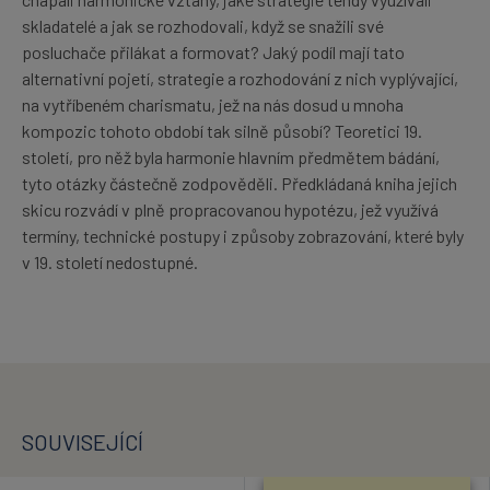
skladatelé a jak se rozhodovali, když se snažili své
posluchače přilákat a formovat? Jaký podíl mají tato
alternativní pojetí, strategie a rozhodování z nich vyplývající,
na vytříbeném charismatu, jež na nás dosud u mnoha
kompozic tohoto období tak silně působí? Teoretici 19.
století, pro něž byla harmonie hlavním předmětem bádání,
tyto otázky částečně zodpověděli. Předkládaná kniha jejich
skicu rozvádí v plně propracovanou hypotézu, jež využívá
termíny, technické postupy i způsoby zobrazování, které byly
v 19. století nedostupné.
SOUVISEJÍCÍ