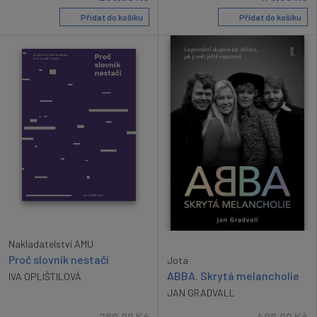
Přidat do košíku
Přidat do košíku
Nakladatelství AMU
Proč slovník nestačí
Jota
ABBA. Skrytá melancholie
IVA OPLIŠTILOVÁ
JAN GRADVALL
289,00
Kč
498,00
Kč