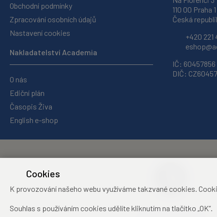
Obchodní podmínky
110 00 Praha 1
Zpracování osobních údajů
Česká republi
Nastavení cookies
+420 221 
eshop@ac
Nakladatelství Academia
IČ: 60457856
DIČ: CZ6045
O nás
Ediční plán
Časopis Živa
English e-shop
Cookies
K provozování našeho webu využíváme takzvané cookies. Cookies 
Souhlas s používáním cookies udělíte kliknutím na tlačítko „OK“.
Středisko společných