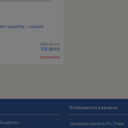
ké republiky - vázané
390,00
Kč
312,00
Kč
ROZEBRÁNO
Knihkupectví a kavárna
 Academia
Václavské náměstí 34, Praha