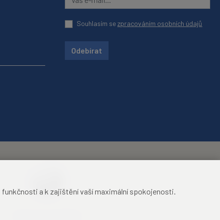
Souhlasím se
zpracováním osobních údajů
Odebírat
unkčnosti a k zajištění vaší maximální spokojenosti.
Mezinárodní identifikační