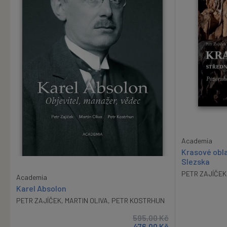
Academia
Krasové obla
Slezska
PETR ZAJÍČEK
Academia
Karel Absolon
PETR ZAJÍČEK
,
MARTIN OLIVA
,
PETR KOSTRHUN
595,00
Kč
476,00
Kč