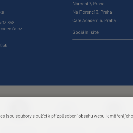
Národní 7, Praha
ka
Na Florenci 3, Praha
Cafe Academia, Praha
403 858
ademia.cz
Sociální sítě
7856
jsou soubory sloužící k přizpůsobení obsahu webu, k měření jeho f
Akademie věd České
Zámecký hotel Liblice
Zámecký hotel Třešť