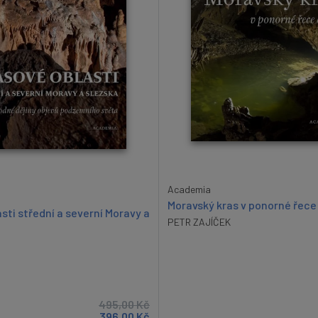
Academia
Moravský kras v ponorné řece
sti střední a severní Moravy a
PETR ZAJÍČEK
495,00
Kč
396,00
Kč