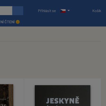
Přihlásit se
Košík
NÍ ČTENÍ 🌞