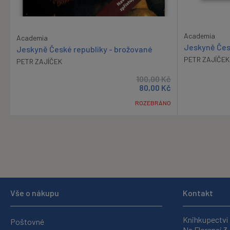
Academia
Academia
Jeskyně Čes
Jeskyně České republiky - brožované
PETR ZAJÍČEK
PETR ZAJÍČEK
100,00
Kč
80,00
Kč
ROZEBRÁNO
Vše o nákupu
Kontakt
Knihkupectví
Poštovné
Na Florenci 3