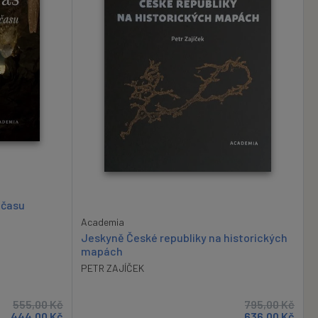
 času
Academia
Jeskyně České republiky na historických
mapách
PETR ZAJÍČEK
555,00
Kč
795,00
Kč
444,00
Kč
636,00
Kč