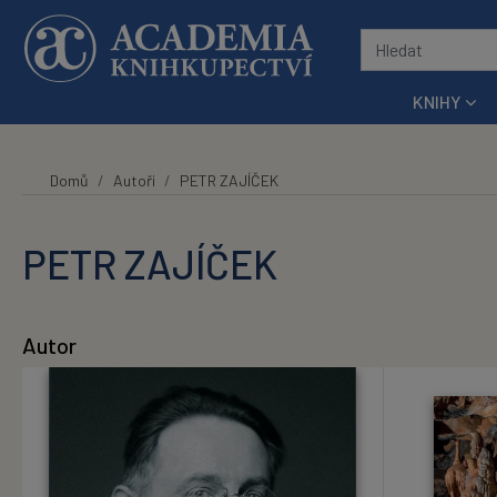
Přeskočit na hlavní obsah
KNIHY
Domů
Autoři
PETR ZAJÍČEK
PETR ZAJÍČEK
Autor