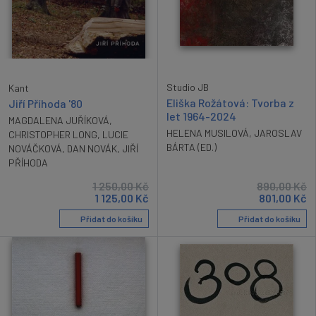
Studio JB
Kant
Eliška Rožátová: Tvorba z
Jiří Příhoda '80
let 1964-2024
MAGDALENA JUŘÍKOVÁ
,
HELENA MUSILOVÁ
,
JAROSLAV
CHRISTOPHER LONG
,
LUCIE
BÁRTA (ED.)
NOVÁČKOVÁ
,
DAN NOVÁK
,
JIŘÍ
PŘÍHODA
1 250,00
Kč
890,00
Kč
1 125,00
Kč
801,00
Kč
Přidat do košíku
Přidat do košíku