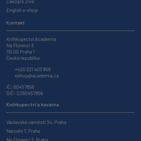
Časopis Živa
English e-shop
Kontakt
Knihkupectví Academia
Na Florenci 3
110 00 Praha 1
Česká republika
+420 221 403 858
eshop@academia.cz
IČ: 60457856
DIČ: CZ60457856
Knihkupectví a kavárna
Václavské náměstí 34, Praha
Národní 7, Praha
Na Florenci 3, Praha