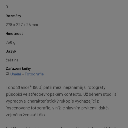
0
Rozměry
278 x 227 x 26 mm
Hmotnost
756 g
Jazyk
čeština
Zařazení knihy
Umění
»
Fotografie
Tono Stano (* 1960) patří mezi nejznámější fotografy
působící ve středoevropském kontextu. Už během studií si
vypracoval charakteristický rukopis vycházející z
inscenované fotografie, v níž je hlavním prvkem lidské,
zejména ženské tělo.