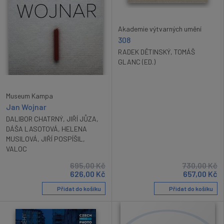
Akademie výtvarných umění
308
RADEK DĚTINSKÝ
,
TOMÁŠ
GLANC (ED.)
Museum Kampa
Jan Wojnar
DALIBOR CHATRNÝ
,
JIŘÍ JŮZA
,
DÁŠA LASOTOVÁ
,
HELENA
MUSILOVÁ
,
JIŘÍ POSPÍŠIL
,
VALOC
695,00
Kč
730,00
Kč
626,00
Kč
657,00
Kč
Přidat do košíku
Přidat do košíku