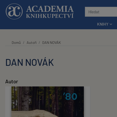
Přeskočit na hlavní obsah
KNIHY
Domů
Autoři
DAN NOVÁK
DAN NOVÁK
Autor