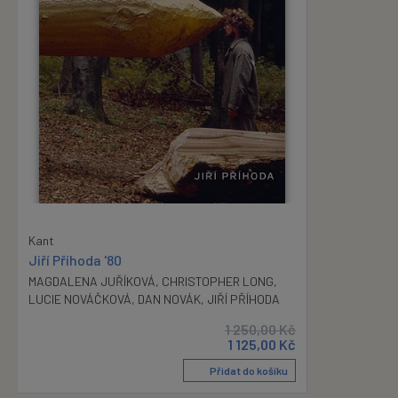
Kant
Jiří Příhoda '80
MAGDALENA JUŘÍKOVÁ
,
CHRISTOPHER LONG
,
LUCIE NOVÁČKOVÁ
,
DAN NOVÁK
,
JIŘÍ PŘÍHODA
1 250,00
Kč
1 125,00
Kč
Přidat do košíku