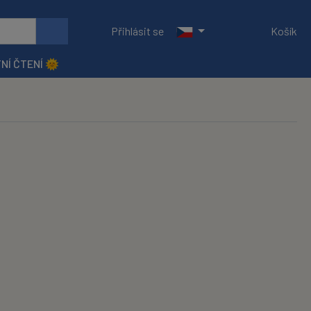
Přihlásit se
Košík
NÍ ČTENÍ 🌞