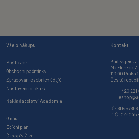
Vše o nákupu
Kontakt
Knihkupectví
Poštovné
Na Florenci 3
Obchodní podmínky
110 00 Praha 1
Zpracování osobních údajů
Česká republi
Nastavení cookies
+420 221 
eshop@ac
Nakladatelství Academia
IČ: 60457856
DIČ: CZ6045
O nás
Ediční plán
Časopis Živa