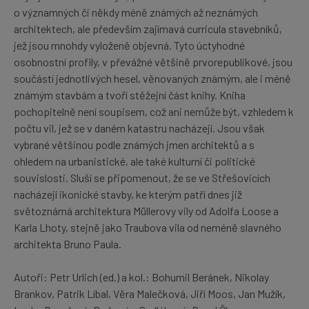
o významných či někdy méně známých až neznámých
architektech, ale především zajímavá curricula stavebníků,
jež jsou mnohdy vyloženě objevná. Tyto úctyhodné
osobnostní profily, v převážné většině prvorepublikové, jsou
součástí jednotlivých hesel, věnovaných známým, ale i méně
známým stavbám a tvoří stěžejní část knihy. Kniha
pochopitelně není soupisem, což ani nemůže být, vzhledem k
počtu vil, jež se v daném katastru nacházejí. Jsou však
vybrané většinou podle známých jmen architektů a s
ohledem na urbanistické, ale také kulturní či politické
souvislosti. Sluší se připomenout, že se ve Střešovicích
nacházejí ikonické stavby, ke kterým patří dnes již
světoznámá architektura Müllerovy vily od Adolfa Loose a
Karla Lhoty, stejně jako Traubova vila od neméně slavného
architekta Bruno Paula.
Autoři: Petr Urlich (ed.) a kol.: Bohumil Beránek, Nikolay
Brankov, Patrik Líbal, Věra Malečková, Jiří Moos, Jan Mužík,