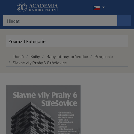
Přeskočit na hlavní obsah
Zobrazit kategorie
Domů
Knihy
Mapy, atlasy, průvodce
Pragensie
Slavné vily Prahy 6 Střešovice