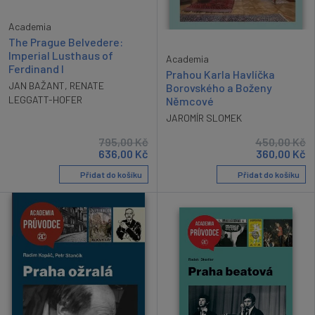
Academia
The Prague Belvedere:
Imperial Lusthaus of
Academia
Ferdinand I
Prahou Karla Havlíčka
JAN BAŽANT
,
RENATE
Borovského a Boženy
LEGGATT-HOFER
Němcové
JAROMÍR SLOMEK
795,00
Kč
450,00
Kč
636,00
Kč
360,00
Kč
Přidat do košíku
Přidat do košíku