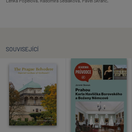
Lenka Popelová, Radomíra Sedláková, Pavel Škranc,
SOUVISEJÍCÍ