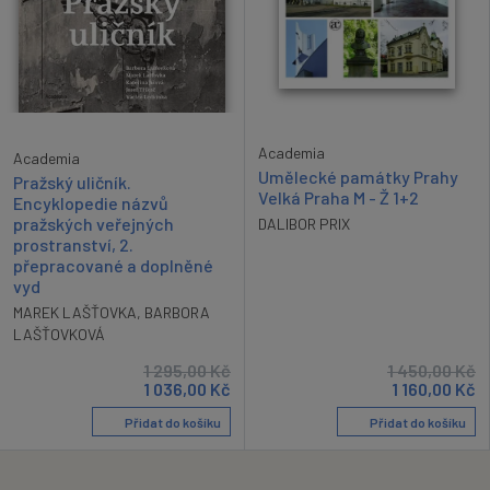
Academia
Academia
Umělecké památky Prahy
Pražský uličník.
Velká Praha M - Ž 1+2
Encyklopedie názvů
pražských veřejných
DALIBOR PRIX
prostranství, 2.
přepracované a doplněné
vyd
MAREK LAŠŤOVKA
,
BARBORA
LAŠŤOVKOVÁ
1 295,00
Kč
1 450,00
Kč
1 036,00
Kč
1 160,00
Kč
Přidat do košíku
Přidat do košíku