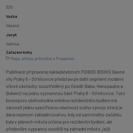
320
Vazba
Vázaná
Jazyk
čeština
Zařazení knihy
Mapy, atlasy, průvodce
»
Pragensie
Publikace připravená nakladatelstvím FOIBOS BOOKS Slavné
vily Prahy 6 - Střešovice představuje další segment moderní
vilové zástavby, soustředěný po Osadě Baba, Hanspaulce a
Bubenči na jednu významnou část Prahy 6 - Střešovice. Tato
bezesporu obdivuhodná enkláva rezidenčního bydlení má
zároveň jednu specifickou vlastnost svého vývoje, která je
dána nejenom základní úvahou, kdy od samotného začátku
byla v plánech města určena pro rezidenční bydlení, ale
především vypsanou soutěží na zahradní město, jejíž