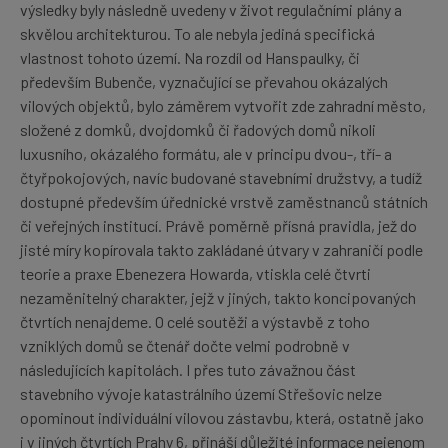
výsledky byly následně uvedeny v život regulačními plány a
skvělou architekturou. To ale nebyla jediná specifická
vlastnost tohoto území. Na rozdíl od Hanspaulky, či
především Bubenče, vyznačující se převahou okázalých
vilových objektů, bylo záměrem vytvořit zde zahradní město,
složené z domků, dvojdomků či řadových domů nikoli
luxusního, okázalého formátu, ale v principu dvou-, tří- a
čtyřpokojových, navíc budované stavebními družstvy, a tudíž
dostupné především úřednické vrstvě zaměstnanců státních
či veřejných institucí. Právě poměrně přísná pravidla, jež do
jisté míry kopírovala takto zakládané útvary v zahraničí podle
teorie a praxe Ebenezera Howarda, vtiskla celé čtvrti
nezaměnitelný charakter, jejž v jiných, takto koncipovaných
čtvrtích nenajdeme. O celé soutěži a výstavbě z toho
vzniklých domů se čtenář dočte velmi podrobně v
následujících kapitolách. I přes tuto závažnou část
stavebního vývoje katastrálního území Střešovic nelze
opominout individuální vilovou zástavbu, která, ostatně jako
i v jiných čtvrtích Prahy 6, přináší důležité informace nejenom