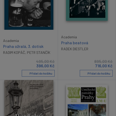
Academia
Academia
Praha beatová
Praha ožralá, 3. dotisk
RADEK DIESTLER
RADIM KOPÁČ
,
PETR STANČÍK
495,00
Kč
895,00
Kč
396,00
Kč
716,00
Kč
Přidat do košíku
Přidat do košíku