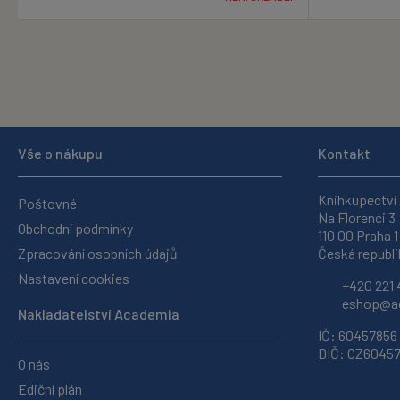
Vše o nákupu
Kontakt
Knihkupectví
Poštovné
Na Florenci 3
Obchodní podmínky
110 00 Praha 1
Zpracování osobních údajů
Česká republi
Nastavení cookies
+420 221 
eshop@ac
Nakladatelství Academia
IČ: 60457856
DIČ: CZ6045
O nás
Ediční plán