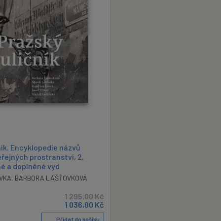
ník. Encyklopedie názvů
řejných prostranství, 2.
é a doplněné vyd
VKA
,
BARBORA LAŠŤOVKOVÁ
1 295,00
Kč
1 036,00
Kč
Přidat do košíku