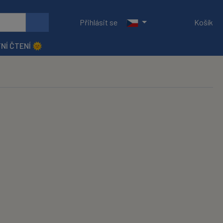
Přihlásit se
Košík
NÍ ČTENÍ 🌞