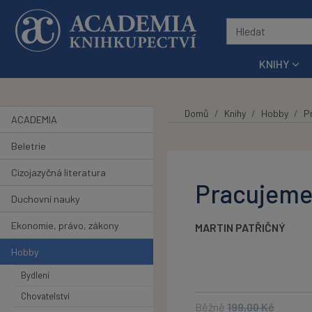
Přeskočit na hlavní obsah
KNIHY
Domů
Knihy
Hobby
P
ACADEMIA
Beletrie
Cizojazyčná literatura
Pracujeme 
Duchovní nauky
Ekonomie, právo, zákony
MARTIN PATŘIČNÝ
Hobby
Bydlení
Chovatelství
Běžně
199,00
Kč