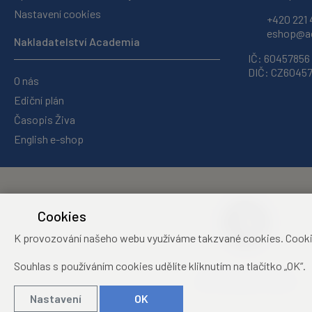
Nastavení cookies
+420 221 
eshop@ac
Nakladatelství Academia
IČ: 60457856
DIČ: CZ6045
O nás
Ediční plán
Časopis Živa
English e-shop
Cookies
K provozování našeho webu využíváme takzvané cookies. Cookies 
Souhlas s používáním cookies udělíte kliknutím na tlačítko „OK“.
Středisko společných
činností Akademie věd ČR
Nastavení
OK