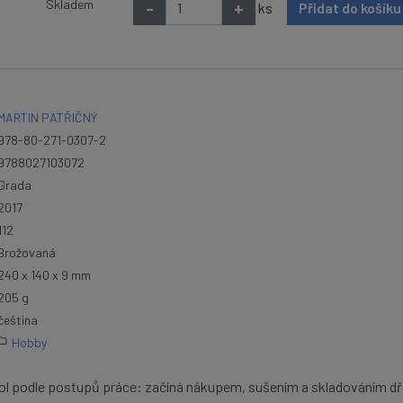
Skladem
-
+
ks
Přidat do košík
MARTIN PATŘIČNÝ
978-80-271-0307-2
9788027103072
Grada
2017
112
Brožovaná
240 x 140 x 9 mm
205 g
čeština
Hobby
tol podle postupů práce: začíná nákupem, sušením a skladováním dř