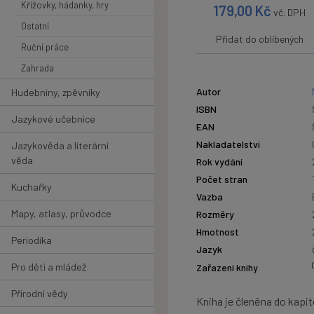
Křížovky, hádanky, hry
179,00
Kč
vč. DPH
Ostatní
Přidat do oblíbených
Ruční práce
Zahrada
Autor
Hudebniny, zpěvníky
ISBN
Jazykové učebnice
EAN
Nakladatelství
Jazykověda a literární
věda
Rok vydání
Počet stran
Kuchařky
Vazba
Mapy, atlasy, průvodce
Rozměry
Hmotnost
Periodika
Jazyk
Pro děti a mládež
Zařazení knihy
Přírodní vědy
Kniha je členěna do kapi