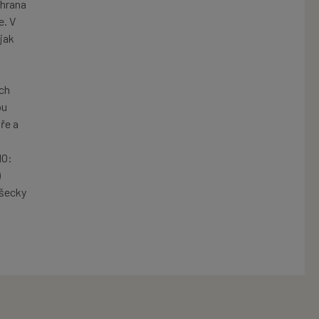
chrana
e. V
 jak
ých
ou
ře a
HO:
)
Všecky