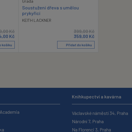
Grada
Soustužení dřeva s umělou
prykyřicí
KEITH LACKNER
9,00
Kč
399,00
Kč
4,00
Kč
359,00
Kč
o košíku
Přidat do košíku
Knihkupectví a kavárna
 Academia
Václavské náměstí 34, Praha
Národní 7, Praha
ka
Na Florenci 3, Praha