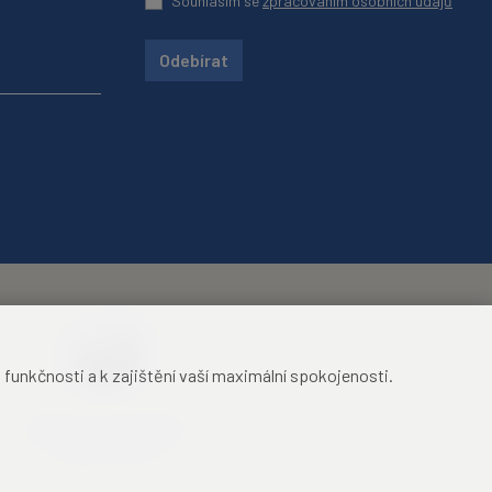
Souhlasím se
zpracováním osobních údajů
Odebírat
unkčnosti a k zajištění vaší maximální spokojenosti.
Mezinárodní identifikační
průkaz studenta