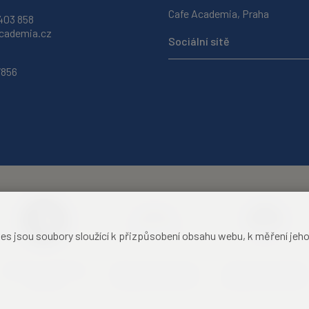
Cafe Academia, Praha
403 858
ademia.cz
Sociální sítě
7856
jsou soubory sloužící k přizpůsobení obsahu webu, k měření jeho f
Akademie věd České
Zámecký hotel Liblice
Zámecký hotel Třešť
republiky
konferenční centrum
konferenční centrum