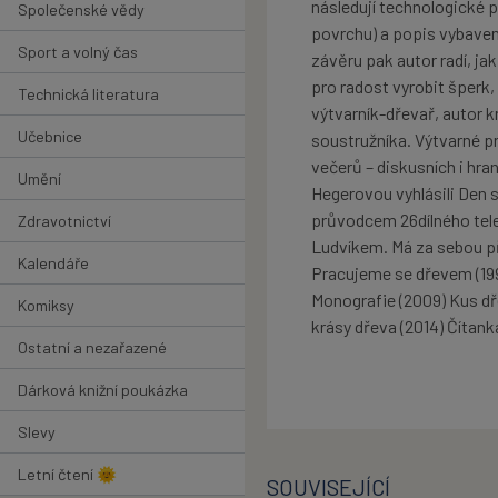
následují technologické p
Společenské vědy
povrchu) a popis vybavení
Sport a volný čas
závěru pak autor radí, ja
pro radost vyrobit šperk
Technická literatura
výtvarník-dřevař, autor 
Učebnice
soustružníka. Výtvarné p
večerů – diskusních i hr
Umění
Hegerovou vyhlásili Den 
průvodcem 26dílného tel
Zdravotnictví
Ludvíkem. Má za sebou p
Kalendáře
Pracujeme se dřevem (199
Monografie (2009) Kus dř
Komiksy
krásy dřeva (2014) Čítanka
Ostatní a nezařazené
Dárková knižní poukázka
Slevy
Letní čtení 🌞
SOUVISEJÍCÍ