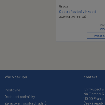
Grada
Odstraňování vlhkosti
JAROSLAV SOLAŘ
24
22
Přidat d
Vše o nákupu
Kontakt
Knihkupectví
Poštovné
Na Florenci 3
Obchodní podmínky
110 00 Praha 1
Zpracování osobních údajů
Česká republi