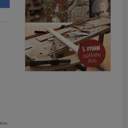
u
eva,