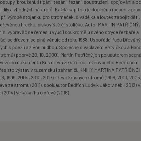
ostupy (broušení, štípání, tesání, řezání, soustružení, spojování a o
 díly a vhodných nástrojů. Každá kapitola je doplněna radami z prax
k při výrobě stojánku pro stromeček, divadélka a loutek zapojit děti,
, dřevěnou hračku, pískoviště či stoličku. Autor MARTIN PATŘIČNÝ,
knih, vypravěč se řemeslu vyučil soukromě u svého strýce řezbáře a
ráci se dřevem se plně věnuje od roku 1988. Uspořádal řadu Dřevěn
aných s poezií a živou hudbou. Společně s Václavem Větvičkou a Han
stromů (poprvé 20. 10. 2000). Martin Patřičný je spoluautorem scéná
evizního dokumentu Kus dřeva ze stromu, režírovaného Bedřichem
řes sto výstav v tuzemsku i zahraničí. KNIHY MARTINA PATŘIČNÉ
8, 1999, 2004, 2010, 2017) Dřevo krásných stromů (1998, 2001, 2005
eva ze stromu (2011), spoluautor Bedřich Ludvík Jako v nebi (2012) 
 (2014) Velká kniha o dřevě (2016)