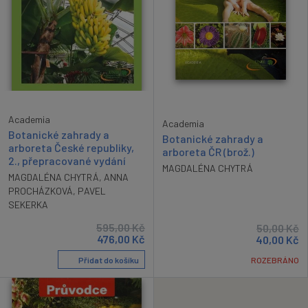
Academia
Academia
Botanické zahrady a
Botanické zahrady a
arboreta České republiky,
arboreta ČR (brož.)
2., přepracované vydání
MAGDALÉNA CHYTRÁ
MAGDALÉNA CHYTRÁ
,
ANNA
PROCHÁZKOVÁ
,
PAVEL
SEKERKA
595,00
Kč
50,00
Kč
476,00
Kč
40,00
Kč
Přidat do košíku
ROZEBRÁNO