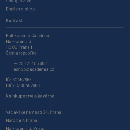
Časopis Živa
English e-shop
Kontakt
Knihkupectví Academia
Na Florenci 3
110 00 Praha 1
Česká republika
+420 221 403 858
eshop@academia.cz
IČ: 60457856
DIČ: CZ60457856
Knihkupectví a kavárna
Václavské náměstí 34, Praha
Národní 7, Praha
Na Florenci 3, Praha