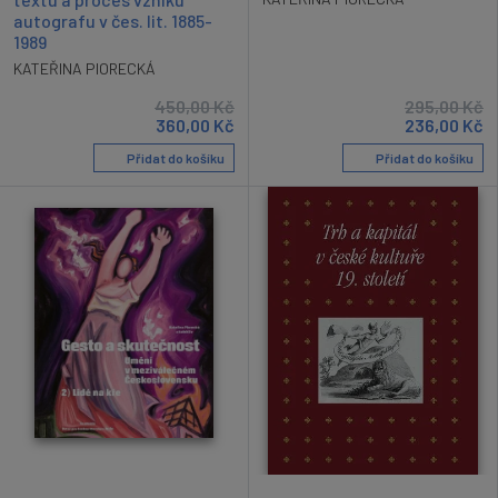
autografu v čes. lit. 1885-
1989
KATEŘINA PIORECKÁ
450,00
Kč
295,00
Kč
360,00
Kč
236,00
Kč
Přidat do košíku
Přidat do košíku