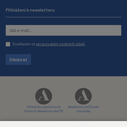
Přihlášení k newsletteru
Souhlasím se
zpracováním osobních údajů
Odebírat
Středisko společných
Akademie věd České
činností Akademie věd ČR
republiky