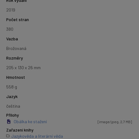
Rok vydání
2019
Počet stran
380
Vazba
Brožovaná
Rozměry
205 x 130 x 26 mm
Hmotnost
558 g
Jazyk
čeština
Přílohy
Obálka ke stažení
[image/jpeg, 2,7 MB]
Zařazení knihy
Jazykověda a literární věda