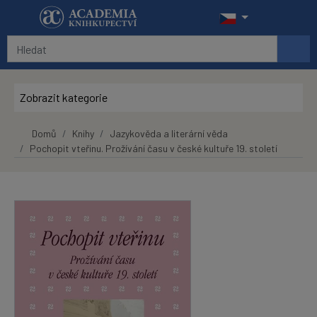
Přeskočit na hlavní obsah
Zobrazit kategorie
Domů
Knihy
Jazykověda a literární věda
Pochopit vteřinu. Prožívání času v české kultuře 19. století