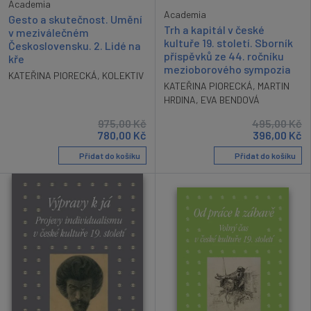
Academia
Academia
Gesto a skutečnost. Umění
Trh a kapitál v české
v meziválečném
kultuře 19. století. Sborník
Československu. 2. Lidé na
příspěvků ze 44. ročníku
kře
mezioborového sympozia
KATEŘINA PIORECKÁ
,
KOLEKTIV
KATEŘINA PIORECKÁ
,
MARTIN
HRDINA
,
EVA BENDOVÁ
975,00
Kč
495,00
Kč
780,00
Kč
396,00
Kč
Přidat do košíku
Přidat do košíku