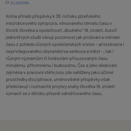
ACADEMIA
Kniha přináší příspěvky k 38. ročníku plzeňského
mezioborového sympozia, věnovaného tématu času v
životě člověka a společnosti „dlouhého“ 19. století. Autoři
jednotlivých studií věnují pozornost jak prožívání a vnímání
času z pohledu různých společenských vrstev – aristokracie i
neprivilegovaného obyvatelstva venkova a měst –, tak i
různým významům či hodnotám přisuzovaným času
minulému, přítomnému i budoucímu. Čas a jeho sledování
zejména v pracovní sféře jsou zde nahlíženy jako účinné
prostředky disciplinace, uměnovědné příspěvky však
představují i rozmanité projevy snahy člověka 19. století
vymanit se z diktátu přesně odměřovaného času.