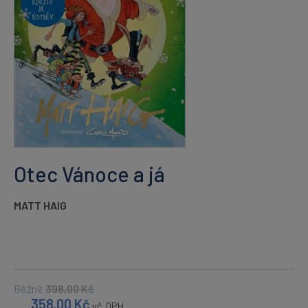
Otec Vánoce a já
MATT HAIG
Běžně
398,00
Kč
358,00
Kč
vč. DPH