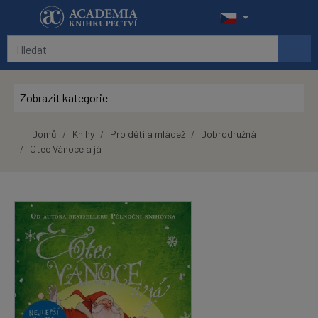
Přeskočit na hlavní obsah
Zobrazit kategorie
Domů
Knihy
Pro děti a mládež
Dobrodružná
Otec Vánoce a já