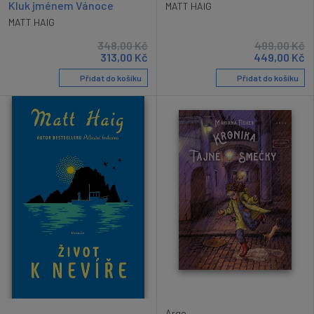
Kluk jménem Vánoce
MATT HAIG
MATT HAIG
348,00
Kč
499,00
Kč
313,00
Kč
449,00
Kč
Přidat do košíku
Přidat do košíku
Argo