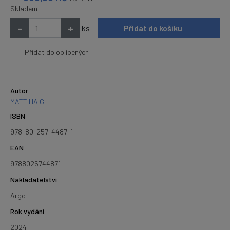
Skladem
-
+
ks
Přidat do košíku
Přidat do oblíbených
Autor
MATT HAIG
ISBN
978-80-257-4487-1
EAN
9788025744871
Nakladatelství
Argo
Rok vydání
2024