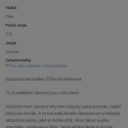
Vazba
Flexi
Počet stran
272
Jazyk
čeština
Zařazení knihy
Pro děti a mládež
»
Dobrodružná
Od autora bestselleru Půlnoční knihovna
To je nadělení! Vánoce jsou v ohrožení!
Vyrůstat mezi samými elfy není vždycky úplná pohoda, zvlášť
když jste člověk. A to má malá Amélie Darrecková ty nejlepší
adoptivní rodiče, jaké si mohla přát: Otce Vánoc a jeho
manželku, usměvavou Mary. Jenže elfská škola je docela