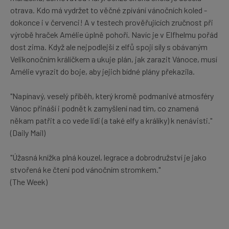
otrava. Kdo má vydržet to věčné zpívání vánočních koled -
dokonce i v červenci! A v testech prověřujících zručnost při
výrobě hraček Amélie úplně pohoří. Navíc je v Elfhelmu pořád
dost zima. Když ale nejpodlejší z elfů spojí síly s obávaným
Velikonočním králíčkem a ukuje plán, jak zarazit Vánoce, musí
Amélie vyrazit do boje, aby jejich bídné plány překazila.
"Napínavý, veselý příběh, který kromě podmanivé atmosféry
Vánoc přináší i podnět k zamyšlení nad tím, co znamená
někam patřit a co vede lidi (a také elfy a králíky) k nenávisti."
(Daily Mail)
"Úžasná knížka plná kouzel, legrace a dobrodružství je jako
stvořená ke čtení pod vánočním stromkem."
(The Week)