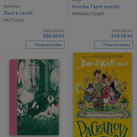
Kronika Tajné smečky
Kontrast
Život k nevíře
MARIANA FISHER
MATT HAIG
399,00
Kč
388,00
Kč
359,00
Kč
349,00
Kč
Přidat do košíku
Přidat do košíku