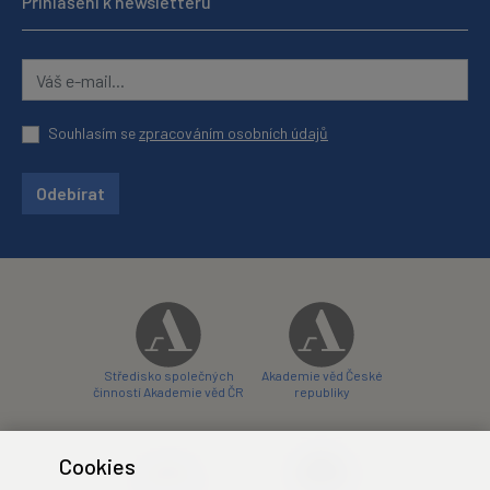
Přihlášení k newsletteru
Souhlasím se
zpracováním osobních údajů
Odebírat
Středisko společných
Akademie věd České
činností Akademie věd ČR
republiky
Cookies