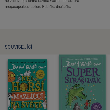
nejzábavnější kniha Davida Walliamse, autora
megasuperbestselleru Babička drsňačka!
SOUVISEJÍCÍ