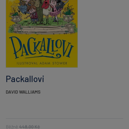
Packallovi
DAVID WALLIAMS
Běžně
448,00
Kč