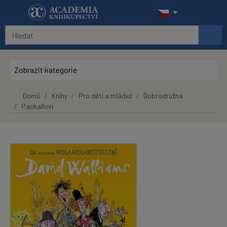
Přeskočit na hlavní obsah
Zobrazit kategorie
Domů
Knihy
Pro děti a mládež
Dobrodružná
Packallovi